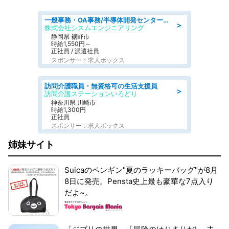
一般事務・OA事務/半導体開発センター内で事務&軽作業スタッフ、募集
＞
株式会社シスムエンジニアリング
静岡県 裾野市
時給1,550円～
正社員 / 派遣社員
スポンサー：求人ボックス
訪問介護職員・無資格可の生活支援員
＞
訪問介護ステーションいろどり
神奈川県 川崎市
時給1,300円
正社員
スポンサー：求人ボックス
姉妹サイト
Suicaのペンギン"夏のラッキーバッグ"が8月
8日に発売。Pensta史上最も豪華な7点入り
だよ~。