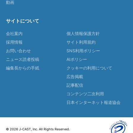
動画
サイトについて
会社案内
個人情報保護方針
採用情報
サイト利用規約
お問い合わせ
SNS利用ポリシー
ニュース読者投稿
AIポリシー
編集長からの手紙
クッキーの利用について
広告掲載
記事配信
コンテンツ二次利用
日本インターネット報道協会
© 2026 J-CAST, Inc. All Rights Reserved.