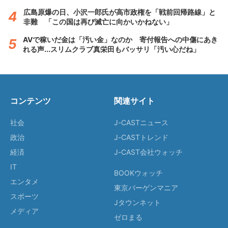
広島原爆の日、小沢一郎氏が高市政権を「戦前回帰路線」と
非難 「この国は再び滅亡に向かいかねない」
AVで稼いだ金は「汚い金」なのか 寄付報告への中傷にあき
れる声...スリムクラブ真栄田もバッサリ「汚い心だね」
コンテンツ
関連サイト
社会
J-CASTニュース
政治
J-CASTトレンド
経済
J-CAST会社ウォッチ
IT
BOOKウォッチ
エンタメ
東京バーゲンマニア
スポーツ
Jタウンネット
メディア
ゼロまる