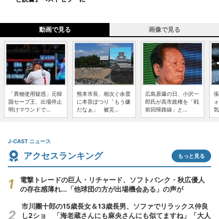
動画で見る
画像で見る
「異物使用疑惑」元韓
熊本市長、相次ぐ余震
広島原爆の日、小沢一
張
国セーブ王、出場停止
に本音ぽつり「もう嫌
郎氏が高市政権を「戦
ォ
明けマウンドで...
だなぁ」 被災...
前回帰路線」と...
気
J-CAST ニュース
アクセスランキング
もっと見る
電撃トレードの巨人・リチャード、ソフトバンク・秋広優人
の存在感薄れ...「他球団の方が出場機会ある」の声が
市川團十郎の15歳長女＆13歳長男、ソファでリラックス仲良
し2ショ 「海老蔵さんにも麻央さんにも似てますね」「大人