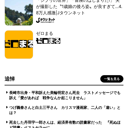
「ジブリの世界」「冒険のはじまりだ!」 夫
が撮影した〝1歳娘の後ろ姿〟が良すぎて...4.
8万人感激|Jタウンネット
ゼロまる
追悼
一覧を見る
長崎市出身・平和訴えた美輪明宏さん死去 ラストメッセージでも
訴え「愛があれば 戦争なんか起こりません」
つげ義春さんと白土三平さん カリスマ漫画家、二人の「違い」と
は？
死去した丹羽宇一郎さんは、経済界有数の読書家だった 『死ぬほ
ど読書』ベストセラーに