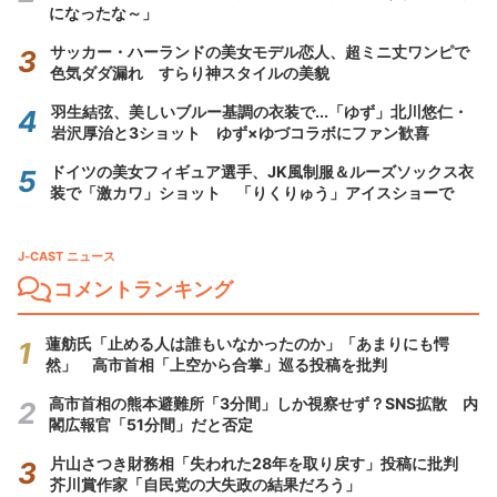
になったな～」
サッカー・ハーランドの美女モデル恋人、超ミニ丈ワンピで
色気ダダ漏れ すらり神スタイルの美貌
羽生結弦、美しいブルー基調の衣装で...「ゆず」北川悠仁・
岩沢厚治と3ショット ゆず×ゆづコラボにファン歓喜
ドイツの美女フィギュア選手、JK風制服＆ルーズソックス衣
装で「激カワ」ショット 「りくりゅう」アイスショーで
J-CAST ニュース
コメントランキング
蓮舫氏「止める人は誰もいなかったのか」「あまりにも愕
然」 高市首相「上空から合掌」巡る投稿を批判
高市首相の熊本避難所「3分間」しか視察せず？SNS拡散 内
閣広報官「51分間」だと否定
片山さつき財務相「失われた28年を取り戻す」投稿に批判
芥川賞作家「自民党の大失政の結果だろう」