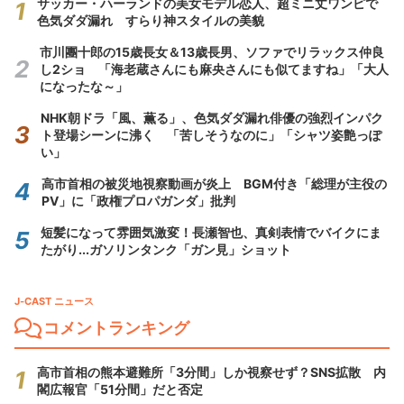
サッカー・ハーランドの美女モデル恋人、超ミニ丈ワンピで
色気ダダ漏れ すらり神スタイルの美貌
市川團十郎の15歳長女＆13歳長男、ソファでリラックス仲良
し2ショ 「海老蔵さんにも麻央さんにも似てますね」「大人
になったな～」
NHK朝ドラ「風、薫る」、色気ダダ漏れ俳優の強烈インパク
ト登場シーンに沸く 「苦しそうなのに」「シャツ姿艶っぽ
い」
高市首相の被災地視察動画が炎上 BGM付き「総理が主役の
PV」に「政権プロパガンダ」批判
短髪になって雰囲気激変！長瀬智也、真剣表情でバイクにま
たがり...ガソリンタンク「ガン見」ショット
J-CAST ニュース
コメントランキング
高市首相の熊本避難所「3分間」しか視察せず？SNS拡散 内
閣広報官「51分間」だと否定