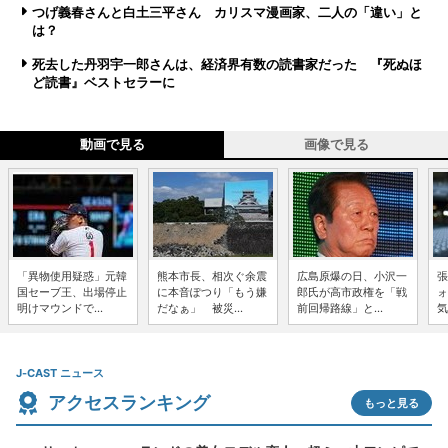
つげ義春さんと白土三平さん カリスマ漫画家、二人の「違い」と
は？
死去した丹羽宇一郎さんは、経済界有数の読書家だった 『死ぬほ
ど読書』ベストセラーに
動画で見る
画像で見る
「異物使用疑惑」元韓
熊本市長、相次ぐ余震
広島原爆の日、小沢一
張
国セーブ王、出場停止
に本音ぽつり「もう嫌
郎氏が高市政権を「戦
ォ
明けマウンドで...
だなぁ」 被災...
前回帰路線」と...
気
J-CAST ニュース
アクセスランキング
もっと見る