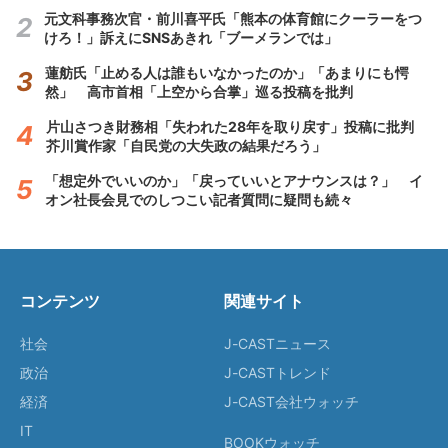
元文科事務次官・前川喜平氏「熊本の体育館にクーラーをつ
けろ！」訴えにSNSあきれ「ブーメランでは」
蓮舫氏「止める人は誰もいなかったのか」「あまりにも愕
然」 高市首相「上空から合掌」巡る投稿を批判
片山さつき財務相「失われた28年を取り戻す」投稿に批判
芥川賞作家「自民党の大失政の結果だろう」
「想定外でいいのか」「戻っていいとアナウンスは？」 イ
オン社長会見でのしつこい記者質問に疑問も続々
コンテンツ
関連サイト
社会
J-CASTニュース
政治
J-CASTトレンド
経済
J-CAST会社ウォッチ
IT
BOOKウォッチ