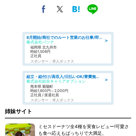
8月開始/商社でのルート営業のお仕事/即日勤務可/車通勤可/営業
＞
株式会社パソナ
福岡県 北九州市
時給1,506円
正社員
スポンサー：求人ボックス
組立・組付け/高収入/日払いOK/寮費無料/交替制/20・30・40代活躍中
＞
株式会社綜合キャリアオプション
熊本県 菊陽町
時給1,600円～2,000円
正社員 / 派遣社員
スポンサー：求人ボックス
姉妹サイト
ミセスドーナツ全4種を実食レビュー!可愛さ
も食べ応えもばっちりで大満足。