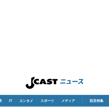
済
IT
エンタメ
スポーツ
メディア
防災特集