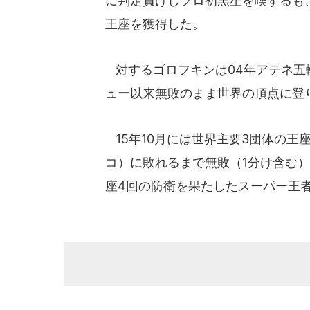
に判定負けしプロ初黒星を喫するも、
王座を獲得した。
対するゴロフキンは04年アテネ五
ュー以来無敗のまま世界の頂点に登
15年10月には世界主要3団体の王
コ）に敗れるまで無敗（1分け含む）を
座4回の防衛を果たしたスーパー王者だ