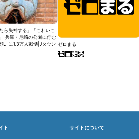
たら失神する」「こわいこ
」 兵庫・尼崎の公園に佇む
〟に1.3万人戦慄|Jタウン
ゼロまる
イト
サイトについて