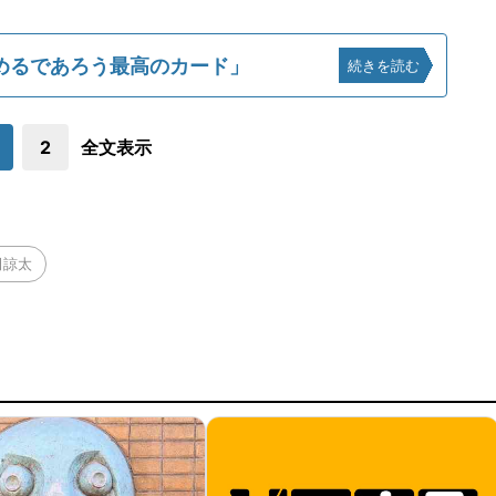
めるであろう最高のカード」
続きを読む
2
全文表示
田諒太