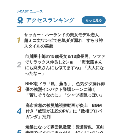
J-CAST ニュース
アクセスランキング
もっと見る
サッカー・ハーランドの美女モデル恋人、
超ミニ丈ワンピで色気ダダ漏れ すらり神
スタイルの美貌
市川團十郎の15歳長女＆13歳長男、ソファ
でリラックス仲良し2ショ 「海老蔵さん
にも麻央さんにも似てますね」「大人にな
ったな～」
NHK朝ドラ「風、薫る」、色気ダダ漏れ俳
優の強烈インパクト登場シーンに沸く
「苦しそうなのに」「シャツ姿艶っぽい」
高市首相の被災地視察動画が炎上 BGM
付き「総理が主役のPV」に「政権プロパ
ガンダ」批判
短髪になって雰囲気激変！長瀬智也、真剣
表情でバイクにまたがり...ガソリンタンク