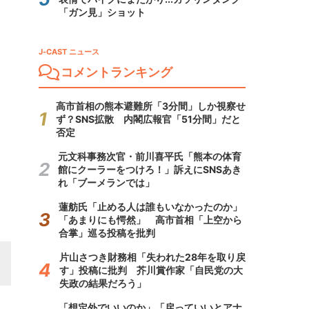
「ガン見」ショット
J-CAST ニュース
コメントランキング
高市首相の熊本避難所「3分間」しか視察せ
ず？SNS拡散 内閣広報官「51分間」だと
否定
元文科事務次官・前川喜平氏「熊本の体育
館にクーラーをつけろ！」訴えにSNSあき
れ「ブーメランでは」
蓮舫氏「止める人は誰もいなかったのか」
「あまりにも愕然」 高市首相「上空から
合掌」巡る投稿を批判
片山さつき財務相「失われた28年を取り戻
す」投稿に批判 芥川賞作家「自民党の大
失政の結果だろう」
「想定外でいいのか」「戻っていいとアナ