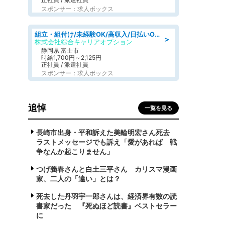
スポンサー：求人ボックス
組立・組付け/未経験OK/高収入/日払いOK/交替制/20・30・40代活躍中
＞
株式会社綜合キャリアオプション
静岡県 富士市
時給1,700円～2,125円
正社員 / 派遣社員
スポンサー：求人ボックス
追悼
一覧を見る
長崎市出身・平和訴えた美輪明宏さん死去
ラストメッセージでも訴え「愛があれば 戦
争なんか起こりません」
つげ義春さんと白土三平さん カリスマ漫画
家、二人の「違い」とは？
死去した丹羽宇一郎さんは、経済界有数の読
書家だった 『死ぬほど読書』ベストセラー
に