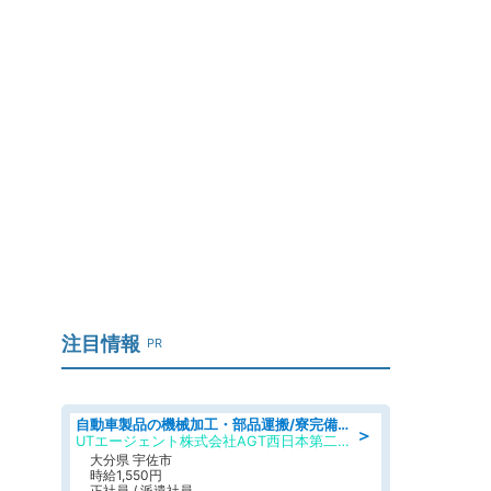
注目情報
PR
自動車製品の機械加工・部品運搬/寮完備/日払い/工場・製造
＞
UTエージェント株式会社AGT西日本第二CU
大分県 宇佐市
時給1,550円
正社員 / 派遣社員