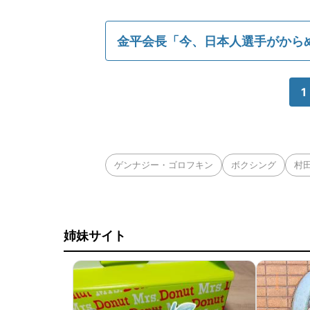
金平会長「今、日本人選手がから
1
ゲンナジー・ゴロフキン
ボクシング
村
姉妹サイト