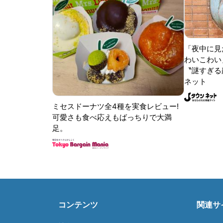
「夜中に見
わいこわい
〝謎すぎる顔
ネット
ミセスドーナツ全4種を実食レビュー!
可愛さも食べ応えもばっちりで大満
足。
コンテンツ
関連サ