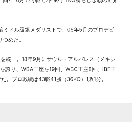
同年10月の再戦で7回終了TKO勝ちし念願の世界
輪ミドル級銀メダリストで、06年5月のプロデビ
りつめた。
座を統一。18年9月にサウル・アルバレス（メキシ
誇り、WBA王座を19回、WBC王座8回、IBF王
。プロ戦績は43戦41勝（36KO）1敗1分。