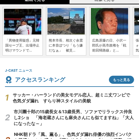
「異物使用疑惑」元韓
熊本市長、相次ぐ余震
広島原爆の日、小沢一
張
国セーブ王、出場停止
に本音ぽつり「もう嫌
郎氏が高市政権を「戦
ォ
明けマウンドで...
だなぁ」 被災...
前回帰路線」と...
気
J-CAST ニュース
アクセスランキング
もっと見る
サッカー・ハーランドの美女モデル恋人、超ミニ丈ワンピで
色気ダダ漏れ すらり神スタイルの美貌
市川團十郎の15歳長女＆13歳長男、ソファでリラックス仲良
し2ショ 「海老蔵さんにも麻央さんにも似てますね」「大人
になったな～」
NHK朝ドラ「風、薫る」、色気ダダ漏れ俳優の強烈インパク