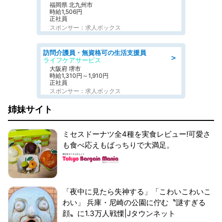
福岡県 北九州市
時給1,506円
正社員
スポンサー：求人ボックス
訪問介護員・無資格可の生活支援員
＞
ライフケアサービス
大阪府 堺市
時給1,310円～1,910円
正社員
スポンサー：求人ボックス
姉妹サイト
ミセスドーナツ全4種を実食レビュー!可愛さ
も食べ応えもばっちりで大満足。
「夜中に見たら失神する」「こわいこわいこ
わい」 兵庫・尼崎の公園に佇む〝謎すぎる
顔〟に1.3万人戦慄|Jタウンネット