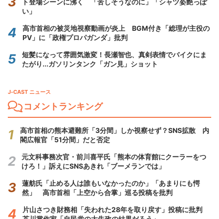
ト登場シーンに沸く 「苦しそうなのに」「シャツ姿艶っぽ
い」
高市首相の被災地視察動画が炎上 BGM付き「総理が主役の
PV」に「政権プロパガンダ」批判
短髪になって雰囲気激変！長瀬智也、真剣表情でバイクにま
たがり...ガソリンタンク「ガン見」ショット
J-CAST ニュース
コメントランキング
高市首相の熊本避難所「3分間」しか視察せず？SNS拡散 内
閣広報官「51分間」だと否定
元文科事務次官・前川喜平氏「熊本の体育館にクーラーをつ
けろ！」訴えにSNSあきれ「ブーメランでは」
蓮舫氏「止める人は誰もいなかったのか」「あまりにも愕
然」 高市首相「上空から合掌」巡る投稿を批判
片山さつき財務相「失われた28年を取り戻す」投稿に批判
芥川賞作家「自民党の大失政の結果だろう」