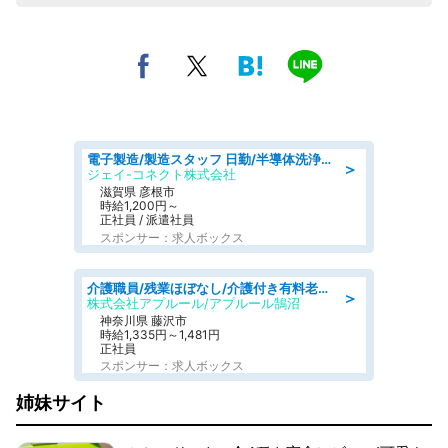
電子製造/製造スタッフ 日勤/半導体洗浄装置の組立/未経験可
＞
ジェイ-コネクト株式会社
滋賀県 彦根市
時給1,200円～
正社員 / 派遣社員
スポンサー：求人ボックス
介護職員/残業ほぼなし/介護付き有料老人ホームの介護職/夜勤専従
＞
株式会社アプルール/アプルール鵠沼
神奈川県 藤沢市
時給1,335円～1,481円
正社員
スポンサー：求人ボックス
姉妹サイト