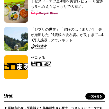
ミセスドーナツ全4種を実食レビュー!可愛さ
も食べ応えもばっちりで大満足。
「ジブリの世界」「冒険のはじまりだ!」 夫
が撮影した〝1歳娘の後ろ姿〟が良すぎて...4.
8万人感激|Jタウンネット
ゼロまる
追悼
一覧を見る
長崎市出身・平和訴えた美輪明宏さん死去 ラストメッセージでも