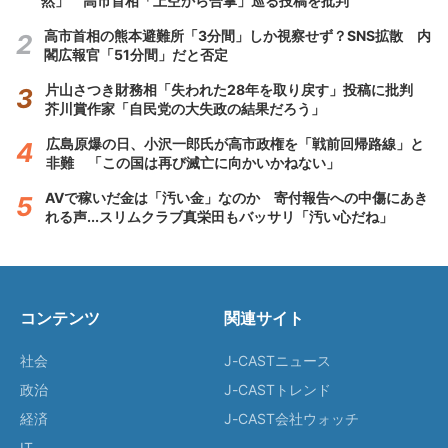
然」 高市首相「上空から合掌」巡る投稿を批判
高市首相の熊本避難所「3分間」しか視察せず？SNS拡散 内
閣広報官「51分間」だと否定
片山さつき財務相「失われた28年を取り戻す」投稿に批判
芥川賞作家「自民党の大失政の結果だろう」
広島原爆の日、小沢一郎氏が高市政権を「戦前回帰路線」と
非難 「この国は再び滅亡に向かいかねない」
AVで稼いだ金は「汚い金」なのか 寄付報告への中傷にあき
れる声...スリムクラブ真栄田もバッサリ「汚い心だね」
コンテンツ
関連サイト
社会
J-CASTニュース
政治
J-CASTトレンド
経済
J-CAST会社ウォッチ
IT