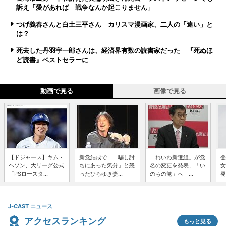
訴え「愛があれば 戦争なんか起こりません」
つげ義春さんと白土三平さん カリスマ漫画家、二人の「違い」と
は？
死去した丹羽宇一郎さんは、経済界有数の読書家だった 『死ぬほ
ど読書』ベストセラーに
動画で見る
画像で見る
【ドジャース】キム・
新党結成で「「騙し討
「れいわ新選組」が党
登
ヘソン、大リーグ公式
ちにあった気分」と怒
名の変更を発表、「い
女
「PSロースタ...
ったひろゆき妻...
のちの党」へ ...
発
J-CAST ニュース
アクセスランキング
もっと見る