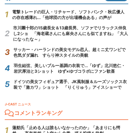
電撃トレードの巨人・リチャード、ソフトバンク・秋広優人
の存在感薄れ...「他球団の方が出場機会ある」の声が
市川團十郎の15歳長女＆13歳長男、ソファでリラックス仲良
し2ショ 「海老蔵さんにも麻央さんにも似てますね」「大人
になったな～」
サッカー・ハーランドの美女モデル恋人、超ミニ丈ワンピで
色気ダダ漏れ すらり神スタイルの美貌
羽生結弦、美しいブルー基調の衣装で...「ゆず」北川悠仁・
岩沢厚治と3ショット ゆず×ゆづコラボにファン歓喜
ドイツの美女フィギュア選手、JK風制服＆ルーズソックス衣
装で「激カワ」ショット 「りくりゅう」アイスショーで
J-CAST ニュース
コメントランキング
蓮舫氏「止める人は誰もいなかったのか」「あまりにも愕