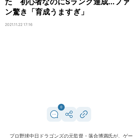
た 初心者なのにSランク達成...ファ
ン驚き「育成うますぎ」
2021.11.22 17:16
0
プロ野球中日ドラゴンズの元監督・落合博満氏が、ゲー