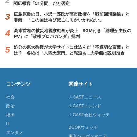
閣広報官「51分間」だと否定
広島原爆の日、小沢一郎氏が高市政権を「戦前回帰路線」と
非難 「この国は再び滅亡に向かいかねない」
高市首相の被災地視察動画が炎上 BGM付き「総理が主役の
PV」に「政権プロパガンダ」批判
処分の東大教授が大学サイトに仕込んだ「不適切な言葉」と
は？ 各紙は「六四天安門」と報道も...大学側は説明拒否
コンテンツ
関連サイト
社会
J-CASTニュース
政治
J-CASTトレンド
経済
J-CAST会社ウォッチ
IT
BOOKウォッチ
エンタメ
東京バーゲンマニア