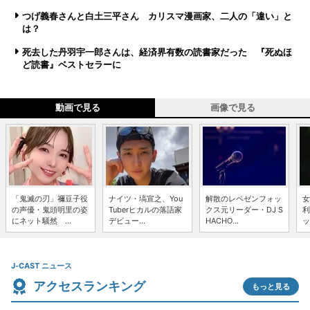
つげ義春さんと白土三平さん カリスマ漫画家、二人の「違い」と
は？
死去した丹羽宇一郎さんは、経済界有数の読書家だった 『死ぬほ
ど読書』ベストセラーに
動画で見る
画像で見る
「鬼滅の刃」禰豆子役
ナイツ・塙宣之、You
解散のレペゼンフォッ
女
の声優・鬼頭明里の姿
Tuberヒカルの落語家
クス元リーダー・DJ S
利
にネット騒然 ...
デビュー...
HACHO...
ッ
J-CAST ニュース
アクセスランキング
もっと見る