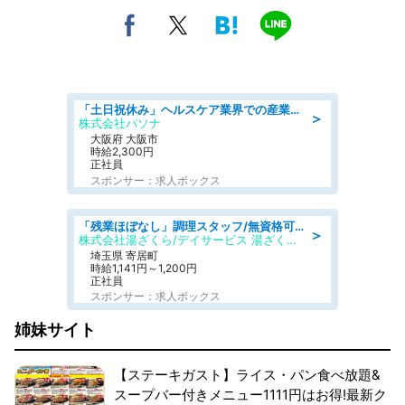
「土日祝休み」ヘルスケア業界での産業保健師業務/看護師/高時給/要資格:正看護師
＞
株式会社パソナ
大阪府 大阪市
時給2,300円
正社員
スポンサー：求人ボックス
「残業ほぼなし」調理スタッフ/無資格可/正職員/日勤のみ/デイサービス/社会保障完備
＞
株式会社湯ざくら/デイサービス 湯ざくらケアリゾート
埼玉県 寄居町
時給1,141円～1,200円
正社員
スポンサー：求人ボックス
姉妹サイト
【ステーキガスト】ライス・パン食べ放題&
スープバー付きメニュー1111円はお得!最新ク