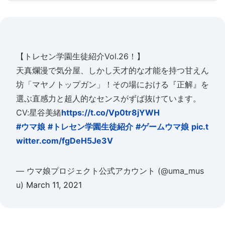
【トレセン学園生徒紹介Vol.26！】
天真爛漫で気分屋、しかし天才的な才能を持つ甘えん
坊「マヤノトップガン」！その場における『正解』を
選ぶ直感力と超人的なセンスがずば抜けています。
CV:星谷美緒
https://t.co/Vp0tr8jYWH
#ウマ娘
#トレセン学園生徒紹介
#ゲームウマ娘
pic.t
witter.com/fgDeH5Je3V
— ウマ娘プロジェクト公式アカウント (@uma_mus
u)
March 11, 2021