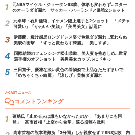
元NBAマイケル・ジョーダン63歳、体形も変わらず...スター
のオーラダダ漏れ サッカー・ハーランドと最強2ショット
元卓球・石川佳純、イケメン陸上選手と2ショット 「メチャ
可愛い」「かわいい笑顔」「美男美女」話題に
伊藤蘭、透け感黒ロングドレス姿で色気ダダ漏れ...変わらぬ
美貌の衝撃 「ずっと変わらず綺麗」「美しすぎ」
国際結婚のフェンシング松山恭助、美人妻を抱きしめ...世界
選手権のオフショット 美男美女カップルにドキっ
三田寛子、優雅な淡い黄色の着物姿で上品なたたずまいで
「めちゃくちゃ綺麗」「涼しげ」美貌ダダ漏れ
J-CAST ニュース
コメントランキング
蓮舫氏「止める人は誰もいなかったのか」「あまりにも愕
然」 高市首相「上空から合掌」巡る投稿を批判
高市首相の熊本避難所「3分間」しか視察せず？SNS拡散 内