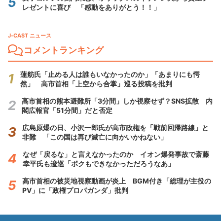
レゼントに喜び 「感動をありがとう！！」
J-CAST ニュース
コメントランキング
蓮舫氏「止める人は誰もいなかったのか」「あまりにも愕
然」 高市首相「上空から合掌」巡る投稿を批判
高市首相の熊本避難所「3分間」しか視察せず？SNS拡散 内
閣広報官「51分間」だと否定
広島原爆の日、小沢一郎氏が高市政権を「戦前回帰路線」と
非難 「この国は再び滅亡に向かいかねない」
なぜ「戻るな」と言えなかったのか イオン爆発事故で斎藤
幸平氏も逡巡「ボクもできなかっただろうなあ」
高市首相の被災地視察動画が炎上 BGM付き「総理が主役の
PV」に「政権プロパガンダ」批判