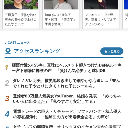
三田寛子、優雅な淡い
加藤茶の45歳年下
フィギュア・中井亜
制
黄色の着物姿で上品な
妻・綾菜、「美文字」
美、華麗にトリプルア
う
たたずまいで ...
手書き勉強ノート...
クセル決める 「...
一
J-CAST ニュース
アクセスランキング
もっと見る
顔面付近の155キロ直球にヘルメット叩きつけたDeNAルーキ
ー宮下朝陽に擁護の声 「負けん気必要」と球団OB
ダレノガレ明美、被災地炊き出しで細やかな心遣い...「並ん
でくれた子やとりにきてくれた子にシールを」
登録者60万超人気美女YouTuber、結婚を発表 「めっちゃ
いい人に出会えた」「私今すごく安定してる」
電撃トレードの巨人・リチャード、ソフトバンク・秋広優人
の存在感薄れ...「他球団の方が出場機会ある」の声が
女子ゴルフの鶴岡果恋、オリックスのイケメン夫から貴重プ