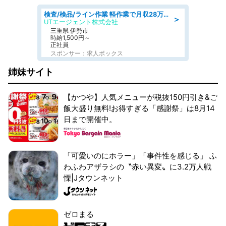
検査/検品/ライン作業 軽作業で月収28万円可 センサー部品の箱詰め 日勤 土日休
＞
UTエージェント株式会社
三重県 伊勢市
時給1,500円～
正社員
スポンサー：求人ボックス
姉妹サイト
【かつや】人気メニューが税抜150円引き&ご
飯大盛り無料!お得すぎる「感謝祭」は8月14
日まで開催中。
「可愛いのにホラー」「事件性を感じる」 ふ
わふわアザラシの〝赤い異変〟に3.2万人戦
慄|Jタウンネット
ゼロまる