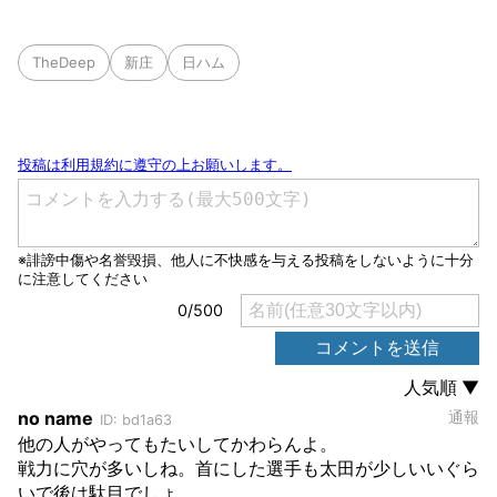
TheDeep
新庄
日ハム