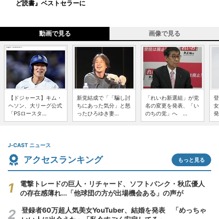
ど読書』ベストセラーに
動画で見る
画像で見る
【ドジャース】キム・
新党結成で「「騙し討
「れいわ新選組」が党
登
ヘソン、大リーグ公式
ちにあった気分」と怒
名の変更を発表、「い
女
「PSロースタ...
ったひろゆき妻...
のちの党」へ ...
発
J-CAST ニュース
アクセスランキング
もっと見る
電撃トレードの巨人・リチャード、ソフトバンク・秋広優人
の存在感薄れ...「他球団の方が出場機会ある」の声が
登録者60万超人気美女YouTuber、結婚を発表 「めっちゃ