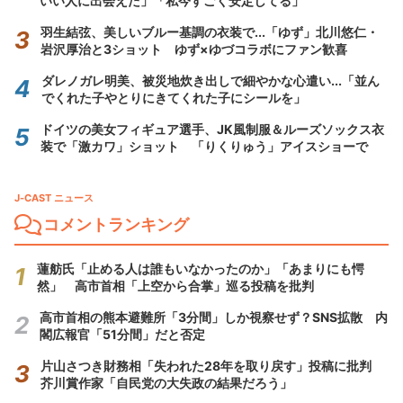
いい人に出会えた」「私今すごく安定してる」
羽生結弦、美しいブルー基調の衣装で...「ゆず」北川悠仁・
岩沢厚治と3ショット ゆず×ゆづコラボにファン歓喜
ダレノガレ明美、被災地炊き出しで細やかな心遣い...「並ん
でくれた子やとりにきてくれた子にシールを」
ドイツの美女フィギュア選手、JK風制服＆ルーズソックス衣
装で「激カワ」ショット 「りくりゅう」アイスショーで
J-CAST ニュース
コメントランキング
蓮舫氏「止める人は誰もいなかったのか」「あまりにも愕
然」 高市首相「上空から合掌」巡る投稿を批判
高市首相の熊本避難所「3分間」しか視察せず？SNS拡散 内
閣広報官「51分間」だと否定
片山さつき財務相「失われた28年を取り戻す」投稿に批判
芥川賞作家「自民党の大失政の結果だろう」