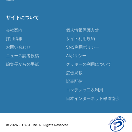
サイトについて
会社案内
個人情報保護方針
採用情報
サイト利用規約
お問い合わせ
SNS利用ポリシー
ニュース読者投稿
AIポリシー
編集長からの手紙
クッキーの利用について
広告掲載
記事配信
コンテンツ二次利用
日本インターネット報道協会
© 2026 J-CAST, Inc. All Rights Reserved.