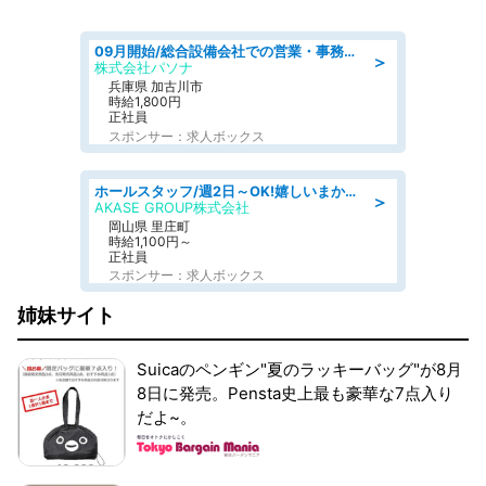
09月開始/総合設備会社での営業・事務のお仕事/車通勤可/賞与あり/営業/営業事務
＞
株式会社パソナ
兵庫県 加古川市
時給1,800円
正社員
スポンサー：求人ボックス
ホールスタッフ/週2日～OK!嬉しいまかない付き/岡山県/浅口郡里庄町
＞
AKASE GROUP株式会社
岡山県 里庄町
時給1,100円～
正社員
スポンサー：求人ボックス
姉妹サイト
Suicaのペンギン"夏のラッキーバッグ"が8月
8日に発売。Pensta史上最も豪華な7点入り
だよ~。