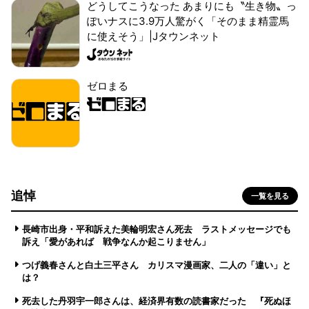
どうしてこうなった あまりにも〝生き物〟っ
ぽいナスに3.9万人驚がく「そのまま精霊馬
に使えそう」|Jタウンネット
ゼロまる
追悼
一覧を見る
長崎市出身・平和訴えた美輪明宏さん死去 ラストメッセージでも
訴え「愛があれば 戦争なんか起こりません」
つげ義春さんと白土三平さん カリスマ漫画家、二人の「違い」と
は？
死去した丹羽宇一郎さんは、経済界有数の読書家だった 『死ぬほ