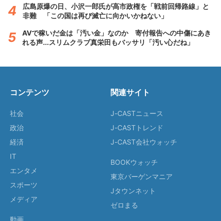
広島原爆の日、小沢一郎氏が高市政権を「戦前回帰路線」と
非難 「この国は再び滅亡に向かいかねない」
AVで稼いだ金は「汚い金」なのか 寄付報告への中傷にあき
れる声...スリムクラブ真栄田もバッサリ「汚い心だね」
コンテンツ
関連サイト
社会
J-CASTニュース
政治
J-CASTトレンド
経済
J-CAST会社ウォッチ
IT
BOOKウォッチ
エンタメ
東京バーゲンマニア
スポーツ
Jタウンネット
メディア
ゼロまる
動画