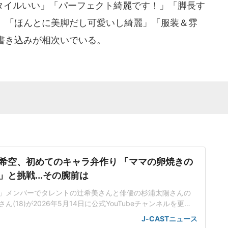
イルいい」「パーフェクト綺麗です！」「脚長す
」「ほんとに美脚だし可愛いし綺麗」「服装＆雰
書き込みが相次いでいる。
希空、初めてのキャラ弁作り 「ママの卵焼きの
と挑戦...その腕前は
」メンバーでタレントの辻希美さんと俳優の杉浦太陽さんの
(18)が2026年5月14日に公式YouTubeチャンネルを更
する様子をアップした。初めてながら難易度の高いものに挑
J-CASTニュース
の希空さんだが、お弁当を作るのは初めて。今回は、最近ハ