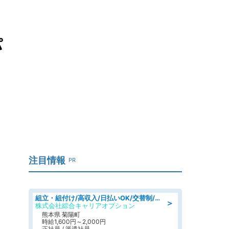
パ
注目情報
PR
組立・組付け/高収入/日払いOK/交替制/20・30・40代活躍中/製造 工場
＞
株式会社綜合キャリアオプション
熊本県 菊陽町
時給1,600円～2,000円
正社員 / 派遣社員