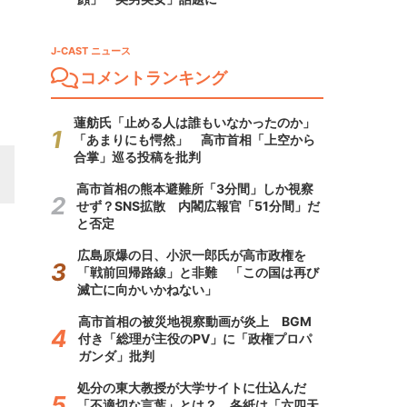
J-CAST ニュース
コメントランキング
蓮舫氏「止める人は誰もいなかったのか」
「あまりにも愕然」 高市首相「上空から
合掌」巡る投稿を批判
高市首相の熊本避難所「3分間」しか視察
せず？SNS拡散 内閣広報官「51分間」だ
と否定
広島原爆の日、小沢一郎氏が高市政権を
「戦前回帰路線」と非難 「この国は再び
滅亡に向かいかねない」
高市首相の被災地視察動画が炎上 BGM
付き「総理が主役のPV」に「政権プロパ
ガンダ」批判
処分の東大教授が大学サイトに仕込んだ
「不適切な言葉」とは？ 各紙は「六四天