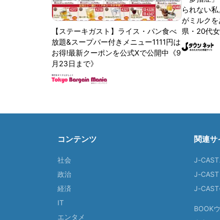
られない私
がミルクをあ
【ステーキガスト】ライス・パン食べ
県・20代女
放題&スープバー付きメニュー1111円は
お得!最新クーポンを公式Xで公開中《9
月23日まで》
コンテンツ
関連サ
社会
J-CAS
政治
J-CAS
経済
J-CA
IT
BOOK
エンタメ