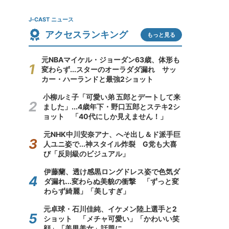
J-CAST ニュース
アクセスランキング
もっと見る
元NBAマイケル・ジョーダン63歳、体形も
変わらず...スターのオーラダダ漏れ サッ
カー・ハーランドと最強2ショット
小柳ルミ子「可愛い弟 五郎とデートして来
ました」...4歳年下・野口五郎とステキ2シ
ョット 「40代にしか見えません！」
元NHK中川安奈アナ、へそ出し＆ド派手巨
人ユニ姿で...神スタイル炸裂 G党も大喜
び「反則級のビジュアル」
伊藤蘭、透け感黒ロングドレス姿で色気ダ
ダ漏れ...変わらぬ美貌の衝撃 「ずっと変
わらず綺麗」「美しすぎ」
元卓球・石川佳純、イケメン陸上選手と2
ショット 「メチャ可愛い」「かわいい笑
顔」「美男美女」話題に