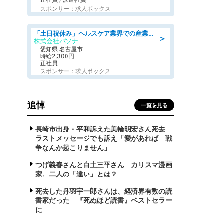
スポンサー：求人ボックス
「土日祝休み」ヘルスケア業界での産業保健師業務/看護師/高時給/未経験OK/要資格:正看護師
＞
株式会社パソナ
愛知県 名古屋市
時給2,300円
正社員
スポンサー：求人ボックス
追悼
一覧を見る
長崎市出身・平和訴えた美輪明宏さん死去
ラストメッセージでも訴え「愛があれば 戦
争なんか起こりません」
つげ義春さんと白土三平さん カリスマ漫画
家、二人の「違い」とは？
死去した丹羽宇一郎さんは、経済界有数の読
書家だった 『死ぬほど読書』ベストセラー
に