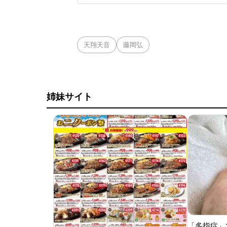
マっているサンリオ
て難しそうだなと思
天翔天音
藤岡弘
姉妹サイト
「多指症」