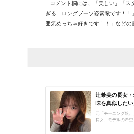
コメント欄には、「美しい」「スタ
ぎる ロングブーツ姿素敵です！！
囲気めっちゃ好きです！！」などの
辻希美の長女・
味を真似したい」
元「モーニング娘。
長女、モデルの希空さん
新。キャラ弁作りを
戦お菓子作りが趣味