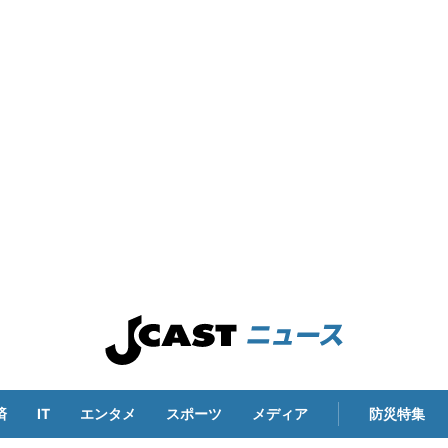
済
IT
エンタメ
スポーツ
メディア
防災特集