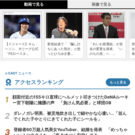
動画で見る
画像で見る
【ドジャース】キム・
新党結成で「「騙し討
「れいわ新選組」が党
登
ヘソン、大リーグ公式
ちにあった気分」と怒
名の変更を発表、「い
女
「PSロースタ...
ったひろゆき妻...
のちの党」へ ...
発
J-CAST ニュース
アクセスランキング
もっと見る
顔面付近の155キロ直球にヘルメット叩きつけたDeNAルーキ
ー宮下朝陽に擁護の声 「負けん気必要」と球団OB
ダレノガレ明美、被災地炊き出しで細やかな心遣い...「並ん
でくれた子やとりにきてくれた子にシールを」
登録者60万超人気美女YouTuber、結婚を発表 「めっちゃ