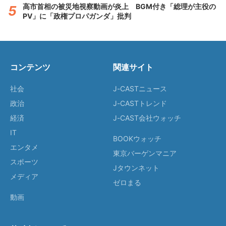
高市首相の被災地視察動画が炎上 BGM付き「総理が主役の
PV」に「政権プロパガンダ」批判
コンテンツ
関連サイト
社会
J-CASTニュース
政治
J-CASTトレンド
経済
J-CAST会社ウォッチ
IT
BOOKウォッチ
エンタメ
東京バーゲンマニア
スポーツ
Jタウンネット
メディア
ゼロまる
動画