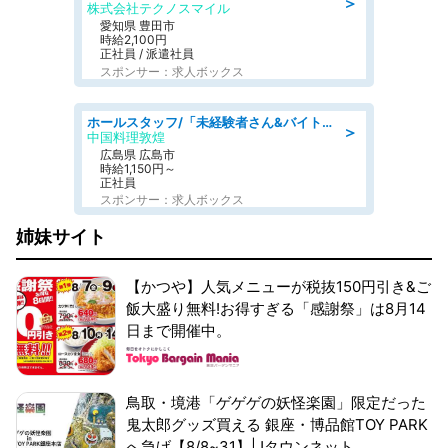
＞
株式会社テクノスマイル
愛知県 豊田市
時給2,100円
正社員 / 派遣社員
スポンサー：求人ボックス
ホールスタッフ/「未経験者さん&バイトデビューも大歓迎」残業ほぼなし×1日3時間〜勤務OK!フォロー体制も充実/広島県/広島市南区
＞
中国料理敦煌
広島県 広島市
時給1,150円～
正社員
スポンサー：求人ボックス
姉妹サイト
【かつや】人気メニューが税抜150円引き&ご
飯大盛り無料!お得すぎる「感謝祭」は8月14
日まで開催中。
鳥取・境港「ゲゲゲの妖怪楽園」限定だった
鬼太郎グッズ買える 銀座・博品館TOY PARK
へ急げ【8/8~31】|Jタウンネット