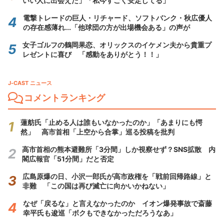
いい人に出会えた」「私今すごく安定してる」
電撃トレードの巨人・リチャード、ソフトバンク・秋広優人
の存在感薄れ...「他球団の方が出場機会ある」の声が
女子ゴルフの鶴岡果恋、オリックスのイケメン夫から貴重プ
レゼントに喜び 「感動をありがとう！！」
J-CAST ニュース
コメントランキング
蓮舫氏「止める人は誰もいなかったのか」「あまりにも愕
然」 高市首相「上空から合掌」巡る投稿を批判
高市首相の熊本避難所「3分間」しか視察せず？SNS拡散 内
閣広報官「51分間」だと否定
広島原爆の日、小沢一郎氏が高市政権を「戦前回帰路線」と
非難 「この国は再び滅亡に向かいかねない」
なぜ「戻るな」と言えなかったのか イオン爆発事故で斎藤
幸平氏も逡巡「ボクもできなかっただろうなあ」