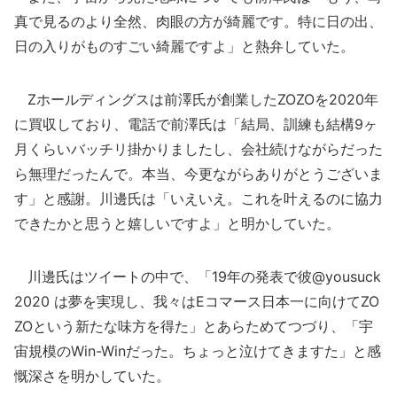
真で見るのより全然、肉眼の方が綺麗です。特に日の出、
日の入りがものすごい綺麗ですよ」と熱弁していた。
Zホールディングスは前澤氏が創業したZOZOを2020年
に買収しており、電話で前澤氏は「結局、訓練も結構9ヶ
月くらいバッチリ掛かりましたし、会社続けながらだった
ら無理だったんで。本当、今更ながらありがとうございま
す」と感謝。川邊氏は「いえいえ。これを叶えるのに協力
できたかと思うと嬉しいですよ」と明かしていた。
川邊氏はツイートの中で、「19年の発表で彼@yousuck
2020 は夢を実現し、我々はEコマース日本一に向けてZO
ZOという新たな味方を得た」とあらためてつづり、「宇
宙規模のWin-Winだった。ちょっと泣けてきますた」と感
慨深さを明かしていた。