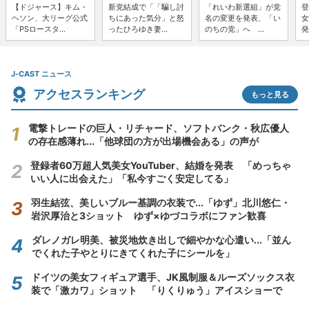
【ドジャース】キム・
新党結成で「「騙し討
「れいわ新選組」が党
登
ヘソン、大リーグ公式
ちにあった気分」と怒
名の変更を発表、「い
女
「PSロースタ...
ったひろゆき妻...
のちの党」へ ...
発
J-CAST ニュース
アクセスランキング
もっと見る
電撃トレードの巨人・リチャード、ソフトバンク・秋広優人
の存在感薄れ...「他球団の方が出場機会ある」の声が
登録者60万超人気美女YouTuber、結婚を発表 「めっちゃ
いい人に出会えた」「私今すごく安定してる」
羽生結弦、美しいブルー基調の衣装で...「ゆず」北川悠仁・
岩沢厚治と3ショット ゆず×ゆづコラボにファン歓喜
ダレノガレ明美、被災地炊き出しで細やかな心遣い...「並ん
でくれた子やとりにきてくれた子にシールを」
ドイツの美女フィギュア選手、JK風制服＆ルーズソックス衣
装で「激カワ」ショット 「りくりゅう」アイスショーで