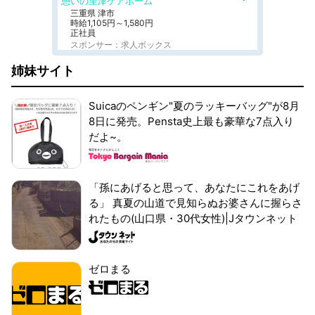
憩いの里津ケアホーム
三重県 津市
時給1,105円～1,580円
正社員
スポンサー：求人ボックス
姉妹サイト
Suicaのペンギン"夏のラッキーバッグ"が8月
8日に発売。Pensta史上最も豪華な7点入り
だよ~。
「孫にあげると思って、あなたにこれをあげ
る」 真夏の山道で見知らぬお婆さんに握らさ
れたもの(山口県・30代女性)|Jタウンネット
ゼロまる