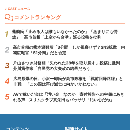
J-CAST ニュース
コメントランキング
蓮舫氏「止める人は誰もいなかったのか」「あまりにも愕
然」 高市首相「上空から合掌」巡る投稿を批判
高市首相の熊本避難所「3分間」しか視察せず？SNS拡散 内
閣広報官「51分間」だと否定
片山さつき財務相「失われた28年を取り戻す」投稿に批判
芥川賞作家「自民党の大失政の結果だろう」
広島原爆の日、小沢一郎氏が高市政権を「戦前回帰路線」と
非難 「この国は再び滅亡に向かいかねない」
AVで稼いだ金は「汚い金」なのか 寄付報告への中傷にあき
れる声...スリムクラブ真栄田もバッサリ「汚い心だね」
コンテンツ
関連サイト