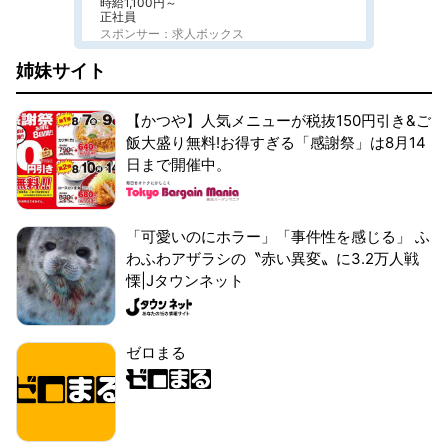
時給1,100円～
正社員
スポンサー：求人ボックス
姉妹サイト
【かつや】人気メニューが税抜150円引き&ご
飯大盛り無料!お得すぎる「感謝祭」は8月14
日まで開催中。
「可愛いのにホラー」「事件性を感じる」 ふ
わふわアザラシの〝赤い異変〟に3.2万人戦
慄|Jタウンネット
ゼロまる