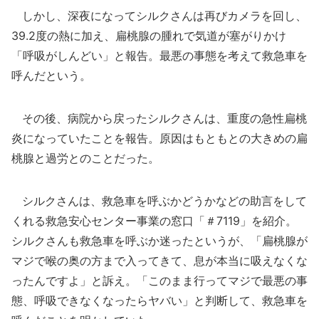
しかし、深夜になってシルクさんは再びカメラを回し、
39.2度の熱に加え、扁桃腺の腫れで気道が塞がりかけ
「呼吸がしんどい」と報告。最悪の事態を考えて救急車を
呼んだという。
その後、病院から戻ったシルクさんは、重度の急性扁桃
炎になっていたことを報告。原因はもともとの大きめの扁
桃腺と過労とのことだった。
シルクさんは、救急車を呼ぶかどうかなどの助言をして
くれる救急安心センター事業の窓口「＃7119」を紹介。
シルクさんも救急車を呼ぶか迷ったというが、「扁桃腺が
マジで喉の奥の方まで入ってきて、息が本当に吸えなくな
ったんですよ」と訴え。「このまま行ってマジで最悪の事
態、呼吸できなくなったらヤバい」と判断して、救急車を