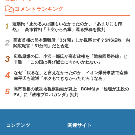
J-CAST ニュース
コメントランキング
蓮舫氏「止める人は誰もいなかったのか」「あまりにも愕
然」 高市首相「上空から合掌」巡る投稿を批判
高市首相の熊本避難所「3分間」しか視察せず？SNS拡散 内
閣広報官「51分間」だと否定
広島原爆の日、小沢一郎氏が高市政権を「戦前回帰路線」と
非難 「この国は再び滅亡に向かいかねない」
なぜ「戻るな」と言えなかったのか イオン爆発事故で斎藤
幸平氏も逡巡「ボクもできなかっただろうなあ」
高市首相の被災地視察動画が炎上 BGM付き「総理が主役の
PV」に「政権プロパガンダ」批判
コンテンツ
関連サイト