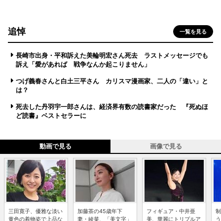
追悼
一覧を見る
長崎市出身・平和訴えた美輪明宏さん死去 ラストメッセージでも
訴え「愛があれば 戦争なんか起こりません」
つげ義春さんと白土三平さん カリスマ漫画家、二人の「違い」と
は？
死去した丹羽宇一郎さんは、経済界有数の読書家だった 『死ぬほ
ど読書』ベストセラーに
動画で見る
画像で見る
三田寛子、優雅な淡い
加藤茶の45歳年下
フィギュア・中井亜
制
黄色の着物姿で上品な
妻・綾菜、「美文字」
美、華麗にトリプルア
う