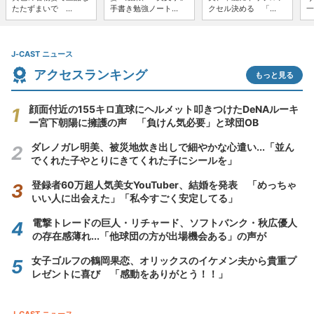
たたずまいで ...
手書き勉強ノート...
クセル決める 「...
一
J-CAST ニュース
アクセスランキング
もっと見る
顔面付近の155キロ直球にヘルメット叩きつけたDeNAルーキ
ー宮下朝陽に擁護の声 「負けん気必要」と球団OB
ダレノガレ明美、被災地炊き出しで細やかな心遣い...「並ん
でくれた子やとりにきてくれた子にシールを」
登録者60万超人気美女YouTuber、結婚を発表 「めっちゃ
いい人に出会えた」「私今すごく安定してる」
電撃トレードの巨人・リチャード、ソフトバンク・秋広優人
の存在感薄れ...「他球団の方が出場機会ある」の声が
女子ゴルフの鶴岡果恋、オリックスのイケメン夫から貴重プ
レゼントに喜び 「感動をありがとう！！」