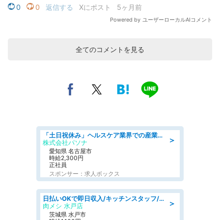
全てのコメントを見る
「土日祝休み」ヘルスケア業界での産業保健師業務/看護師/高時給/未経験OK/要資格:正看護師
＞
株式会社パソナ
愛知県 名古屋市
時給2,300円
正社員
スポンサー：求人ボックス
日払いOKで即日収入/キッチンスタッフ/「原付免許必須」デリバリー業務など、自己成長可能な幅広い仕事に挑戦!髪型自由&ピアス・ネイルOK/茨城県/水戸市
＞
肉メシ 水戸店
茨城県 水戸市