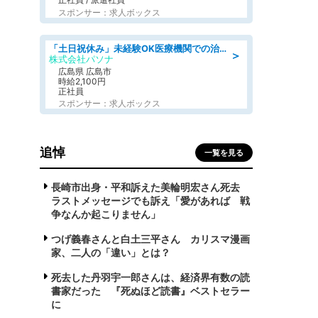
スポンサー：求人ボックス
「土日祝休み」未経験OK医療機関での治験コーディネーターのお仕事
＞
株式会社パソナ
広島県 広島市
時給2,100円
正社員
スポンサー：求人ボックス
追悼
一覧を見る
長崎市出身・平和訴えた美輪明宏さん死去
ラストメッセージでも訴え「愛があれば 戦
争なんか起こりません」
つげ義春さんと白土三平さん カリスマ漫画
家、二人の「違い」とは？
死去した丹羽宇一郎さんは、経済界有数の読
書家だった 『死ぬほど読書』ベストセラー
に