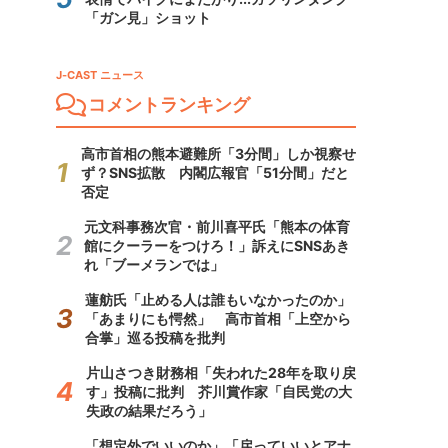
「ガン見」ショット
J-CAST ニュース
コメントランキング
高市首相の熊本避難所「3分間」しか視察せ
ず？SNS拡散 内閣広報官「51分間」だと
否定
元文科事務次官・前川喜平氏「熊本の体育
館にクーラーをつけろ！」訴えにSNSあき
れ「ブーメランでは」
蓮舫氏「止める人は誰もいなかったのか」
「あまりにも愕然」 高市首相「上空から
合掌」巡る投稿を批判
片山さつき財務相「失われた28年を取り戻
す」投稿に批判 芥川賞作家「自民党の大
失政の結果だろう」
「想定外でいいのか」「戻っていいとアナ