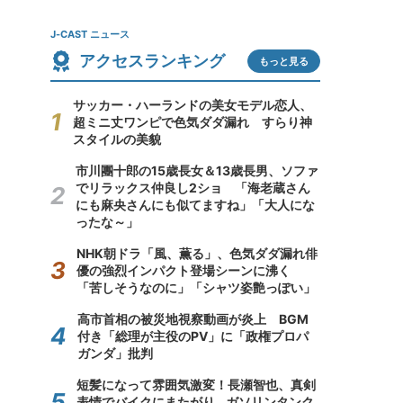
J-CAST ニュース
アクセスランキング
もっと見る
サッカー・ハーランドの美女モデル恋人、
超ミニ丈ワンピで色気ダダ漏れ すらり神
スタイルの美貌
市川團十郎の15歳長女＆13歳長男、ソファ
でリラックス仲良し2ショ 「海老蔵さん
にも麻央さんにも似てますね」「大人にな
ったな～」
NHK朝ドラ「風、薫る」、色気ダダ漏れ俳
優の強烈インパクト登場シーンに沸く
「苦しそうなのに」「シャツ姿艶っぽい」
高市首相の被災地視察動画が炎上 BGM
付き「総理が主役のPV」に「政権プロパ
ガンダ」批判
短髪になって雰囲気激変！長瀬智也、真剣
表情でバイクにまたがり...ガソリンタンク