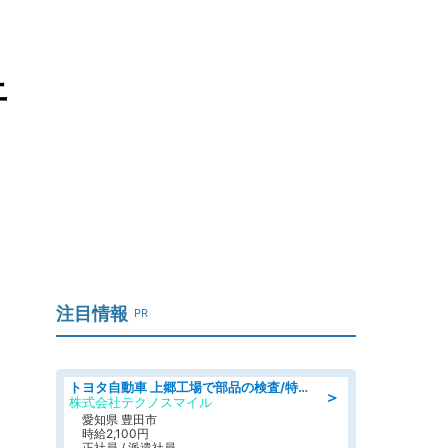
上
し
注目情報
PR
トヨタ自動車 上郷工場で部品の検査/特典168万/tutumi
＞
株式会社テクノスマイル
愛知県 豊田市
時給2,100円
正社員 / 派遣社員