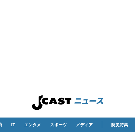
済
IT
エンタメ
スポーツ
メディア
防災特集