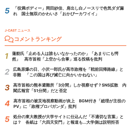
「役満ボディー」岡田紗佳、肩出し白ノースリで色気ダダ漏
れ 国士無双のかわいさ「おかぴーカワイイ」
J-CAST ニュース
コメントランキング
蓮舫氏「止める人は誰もいなかったのか」「あまりにも愕
然」 高市首相「上空から合掌」巡る投稿を批判
広島原爆の日、小沢一郎氏が高市政権を「戦前回帰路線」と
非難 「この国は再び滅亡に向かいかねない」
高市首相の熊本避難所「3分間」しか視察せず？SNS拡散 内
閣広報官「51分間」だと否定
高市首相の被災地視察動画が炎上 BGM付き「総理が主役の
PV」に「政権プロパガンダ」批判
処分の東大教授が大学サイトに仕込んだ「不適切な言葉」と
は？ 各紙は「六四天安門」と報道も...大学側は説明拒否