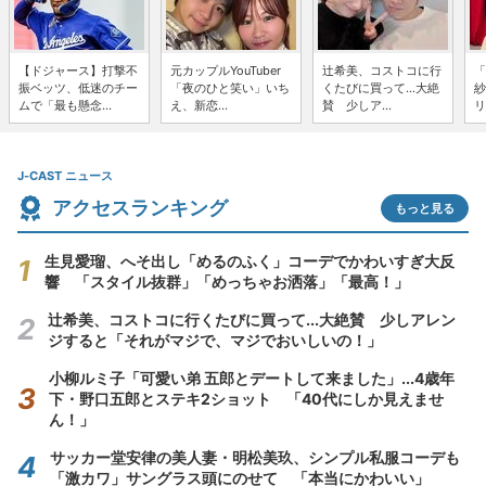
【ドジャース】打撃不
元カップルYouTuber
辻希美、コストコに行
「
振ベッツ、低迷のチー
「夜のひと笑い」いち
くたびに買って...大絶
紗
ムで「最も懸念...
え、新恋...
賛 少しア...
リ
J-CAST ニュース
アクセスランキング
もっと見る
生見愛瑠、へそ出し「めるのふく」コーデでかわいすぎ大反
響 「スタイル抜群」「めっちゃお洒落」「最高！」
辻希美、コストコに行くたびに買って...大絶賛 少しアレン
ジすると「それがマジで、マジでおいしいの！」
小柳ルミ子「可愛い弟 五郎とデートして来ました」...4歳年
下・野口五郎とステキ2ショット 「40代にしか見えませ
ん！」
サッカー堂安律の美人妻・明松美玖、シンプル私服コーデも
「激カワ」サングラス頭にのせて 「本当にかわいい」