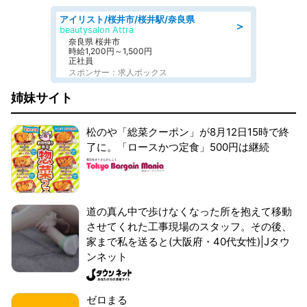
アイリスト/桜井市/桜井駅/奈良県
＞
beautysalon Attra
奈良県 桜井市
時給1,200円～1,500円
正社員
スポンサー：求人ボックス
姉妹サイト
松のや「総菜クーポン」が8月12日15時で終
了に。「ロースかつ定食」500円は継続
道の真ん中で歩けなくなった所を抱えて移動
させてくれた工事現場のスタッフ。その後、
家まで私を送ると(大阪府・40代女性)|Jタウ
ンネット
ゼロまる