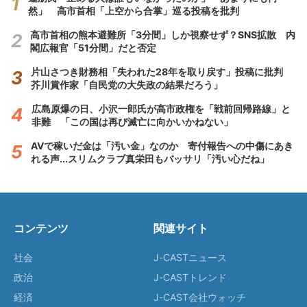
然」 高市首相「上空から合掌」巡る投稿を批判
高市首相の熊本避難所「3分間」しか視察せず？SNS拡散 内
閣広報官「51分間」だと否定
片山さつき財務相「失われた28年を取り戻す」投稿に批判
芥川賞作家「自民党の大失政の結果だろう」
広島原爆の日、小沢一郎氏が高市政権を「戦前回帰路線」と
非難 「この国は再び滅亡に向かいかねない」
AVで稼いだ金は「汚い金」なのか 寄付報告への中傷にあき
れる声...スリムクラブ真栄田もバッサリ「汚い心だね」
コンテンツ
関連サイト
社会
J-CASTニュース
政治
J-CASTトレンド
経済
J-CAST会社ウォッチ