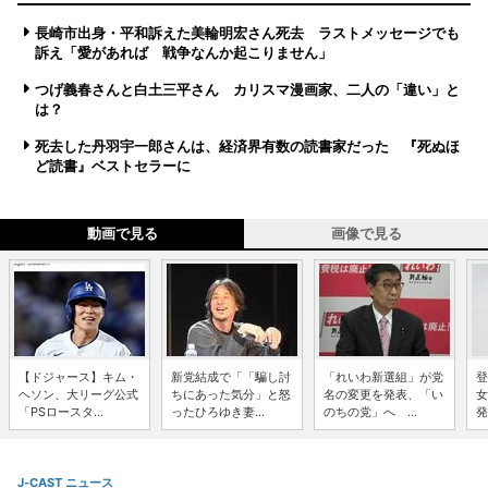
長崎市出身・平和訴えた美輪明宏さん死去 ラストメッセージでも
訴え「愛があれば 戦争なんか起こりません」
つげ義春さんと白土三平さん カリスマ漫画家、二人の「違い」と
は？
死去した丹羽宇一郎さんは、経済界有数の読書家だった 『死ぬほ
ど読書』ベストセラーに
動画で見る
画像で見る
【ドジャース】キム・
新党結成で「「騙し討
「れいわ新選組」が党
登
ヘソン、大リーグ公式
ちにあった気分」と怒
名の変更を発表、「い
女
「PSロースタ...
ったひろゆき妻...
のちの党」へ ...
発
J-CAST ニュース