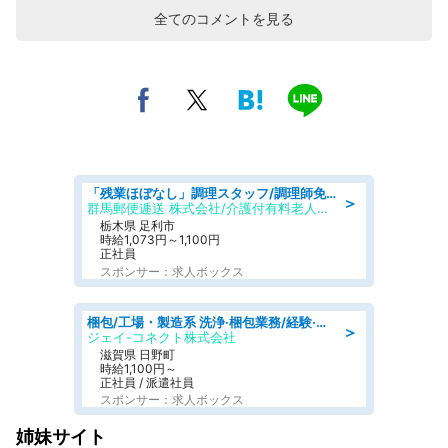
全てのコメントを見る
「残業ほぼなし」調理スタッフ/調理師免許必須/正職員/日勤のみ/介護付き有料老人ホーム/社会保障完備
＞
群馬郵便逓送 株式会社/介護付有料老人ホーム ふる里
栃木県 足利市
時給1,073円～1,100円
正社員
スポンサー：求人ボックス
梱包/工場・製造系 洗浄·梱包業務/経験·資格不問/日勤
＞
ジェイ-コネクト株式会社
滋賀県 日野町
時給1,100円～
正社員 / 派遣社員
スポンサー：求人ボックス
姉妹サイト