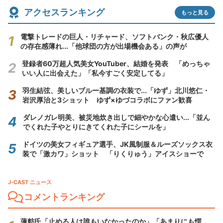
アクセスランキング
もっと見る
電撃トレードの巨人・リチャード、ソフトバンク・秋広優人
の存在感薄れ...「他球団の方が出場機会ある」の声が
登録者60万超人気美女YouTuber、結婚を発表 「めっちゃ
いい人に出会えた」「私今すごく安定してる」
羽生結弦、美しいブルー基調の衣装で...「ゆず」北川悠仁・
岩沢厚治と3ショット ゆず×ゆづコラボにファン歓喜
ダレノガレ明美、被災地炊き出しで細やかな心遣い...「並ん
でくれた子やとりにきてくれた子にシールを」
ドイツの美女フィギュア選手、JK風制服＆ルーズソックス衣
装で「激カワ」ショット 「りくりゅう」アイスショーで
J-CAST ニュース
コメントランキング
蓮舫氏「止める人は誰もいなかったのか」「あまりにも愕