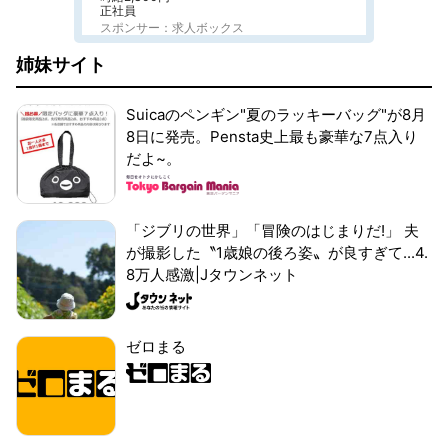
正社員
スポンサー：求人ボックス
姉妹サイト
Suicaのペンギン"夏のラッキーバッグ"が8月
8日に発売。Pensta史上最も豪華な7点入り
だよ~。
「ジブリの世界」「冒険のはじまりだ!」 夫
が撮影した〝1歳娘の後ろ姿〟が良すぎて...4.
8万人感激|Jタウンネット
ゼロまる