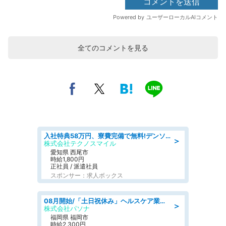
全てのコメントを見る
入社特典58万円、寮費完備で無料!デンソーで働こう!自動車工場で小型部品の検査業務 denso aichi
＞
株式会社テクノスマイル
愛知県 西尾市
時給1,800円
正社員 / 派遣社員
スポンサー：求人ボックス
08月開始/「土日祝休み」ヘルスケア業界の産業保健師/高時給/未経験OK/要資格:保健師、正看護師
＞
株式会社パソナ
福岡県 福岡市
時給2,300円