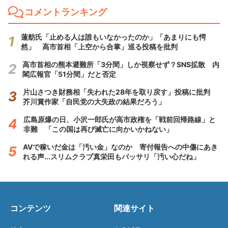
コメントランキング
蓮舫氏「止める人は誰もいなかったのか」「あまりにも愕
然」 高市首相「上空から合掌」巡る投稿を批判
高市首相の熊本避難所「3分間」しか視察せず？SNS拡散 内
閣広報官「51分間」だと否定
片山さつき財務相「失われた28年を取り戻す」投稿に批判
芥川賞作家「自民党の大失政の結果だろう」
広島原爆の日、小沢一郎氏が高市政権を「戦前回帰路線」と
非難 「この国は再び滅亡に向かいかねない」
AVで稼いだ金は「汚い金」なのか 寄付報告への中傷にあき
れる声...スリムクラブ真栄田もバッサリ「汚い心だね」
コンテンツ
関連サイト