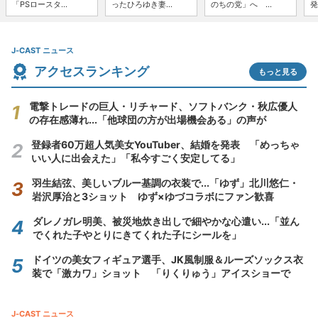
「PSロースタ...
ったひろゆき妻...
のちの党」へ ...
発
J-CAST ニュース
アクセスランキング
もっと見る
電撃トレードの巨人・リチャード、ソフトバンク・秋広優人
の存在感薄れ...「他球団の方が出場機会ある」の声が
登録者60万超人気美女YouTuber、結婚を発表 「めっちゃ
いい人に出会えた」「私今すごく安定してる」
羽生結弦、美しいブルー基調の衣装で...「ゆず」北川悠仁・
岩沢厚治と3ショット ゆず×ゆづコラボにファン歓喜
ダレノガレ明美、被災地炊き出しで細やかな心遣い...「並ん
でくれた子やとりにきてくれた子にシールを」
ドイツの美女フィギュア選手、JK風制服＆ルーズソックス衣
装で「激カワ」ショット 「りくりゅう」アイスショーで
J-CAST ニュース