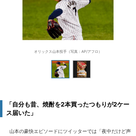
オリックス山本投手（写真：AP/アフロ）
「自分も昔、焼酎を2本買ったつもりが2ケー
ス届いた」
山本の豪快エピソードにツイッターでは「夜中だけど声