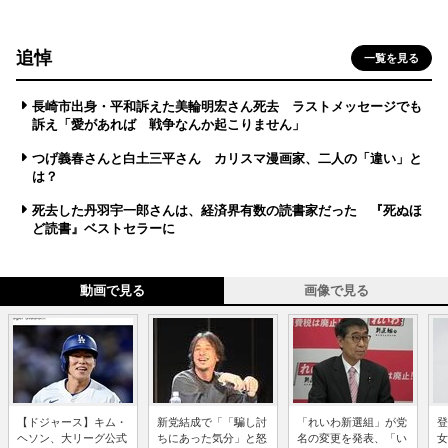
追悼
一覧を見る
長崎市出身・平和訴えた美輪明宏さん死去 ラストメッセージでも
訴え「愛があれば 戦争なんか起こりません」
つげ義春さんと白土三平さん カリスマ漫画家、二人の「違い」と
は？
死去した丹羽宇一郎さんは、経済界有数の読書家だった 『死ぬほ
ど読書』ベストセラーに
動画で見る
画像で見る
【ドジャース】キム・
新党結成で「「騙し討
「れいわ新選組」が党
登
ヘソン、大リーグ公式
ちにあった気分」と怒
名の変更を発表、「い
女