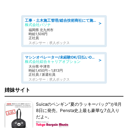
工事・土木施工管理/総合技術商社にて施工管理のお仕事/即日勤務可/車通勤可/工事・土木施工管理/生産・品質管理
＞
株式会社パソナ
福岡県 北九州市
時給1,506円
正社員
スポンサー：求人ボックス
マシンオペレーター/未経験OK/日払いOK/交替制/20・30・40代活躍中/製造 工場
＞
株式会社綜合キャリアオプション
大分県 中津市
時給1,450円～1,813円
正社員 / 派遣社員
スポンサー：求人ボックス
姉妹サイト
Suicaのペンギン"夏のラッキーバッグ"が8月
8日に発売。Pensta史上最も豪華な7点入り
だよ~。