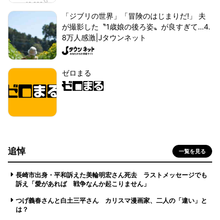
「ジブリの世界」「冒険のはじまりだ!」 夫
が撮影した〝1歳娘の後ろ姿〟が良すぎて...4.
8万人感激|Jタウンネット
ゼロまる
追悼
一覧を見る
長崎市出身・平和訴えた美輪明宏さん死去 ラストメッセージでも
訴え「愛があれば 戦争なんか起こりません」
つげ義春さんと白土三平さん カリスマ漫画家、二人の「違い」と
は？