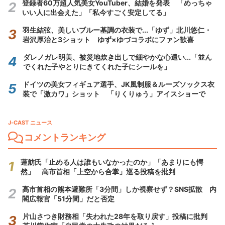
登録者60万超人気美女YouTuber、結婚を発表 「めっちゃ
いい人に出会えた」「私今すごく安定してる」
羽生結弦、美しいブルー基調の衣装で...「ゆず」北川悠仁・
岩沢厚治と3ショット ゆず×ゆづコラボにファン歓喜
ダレノガレ明美、被災地炊き出しで細やかな心遣い...「並ん
でくれた子やとりにきてくれた子にシールを」
ドイツの美女フィギュア選手、JK風制服＆ルーズソックス衣
装で「激カワ」ショット 「りくりゅう」アイスショーで
J-CAST ニュース
コメントランキング
蓮舫氏「止める人は誰もいなかったのか」「あまりにも愕
然」 高市首相「上空から合掌」巡る投稿を批判
高市首相の熊本避難所「3分間」しか視察せず？SNS拡散 内
閣広報官「51分間」だと否定
片山さつき財務相「失われた28年を取り戻す」投稿に批判