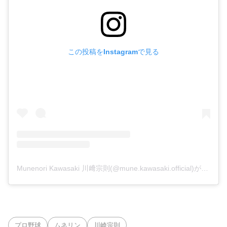
この投稿をInstagramで見る
Munenori Kawasaki 川﨑宗則(@mune.kawasaki.official)がシェアした投稿
プロ野球
ムネリン
川崎宗則