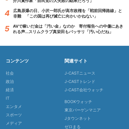
芥川賞作家「自民党の大失政の結果だろう」
広島原爆の日、小沢一郎氏が高市政権を「戦前回帰路線」と
非難 「この国は再び滅亡に向かいかねない」
AVで稼いだ金は「汚い金」なのか 寄付報告への中傷にあき
れる声...スリムクラブ真栄田もバッサリ「汚い心だね」
コンテンツ
関連サイト
社会
J-CASTニュース
政治
J-CASTトレンド
経済
J-CAST会社ウォッチ
IT
BOOKウォッチ
エンタメ
東京バーゲンマニア
スポーツ
Jタウンネット
メディア
ゼロまる