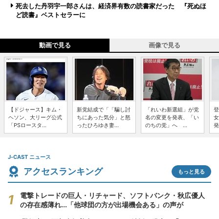
死去した丹羽宇一郎さんは、経済界有数の読書家だった 『死ぬほ
ど読書』ベストセラーに
動画で見る
画像で見る
【ドジャース】キム・
新党結成で「「騙し討
「れいわ新選組」が党
登
ヘソン、大リーグ公式
ちにあった気分」と怒
名の変更を発表、「い
女
「PSロースタ...
ったひろゆき妻...
のちの党」へ ...
発
J-CAST ニュース
アクセスランキング
もっと見る
電撃トレードの巨人・リチャード、ソフトバンク・秋広優人
の存在感薄れ...「他球団の方が出場機会ある」の声が