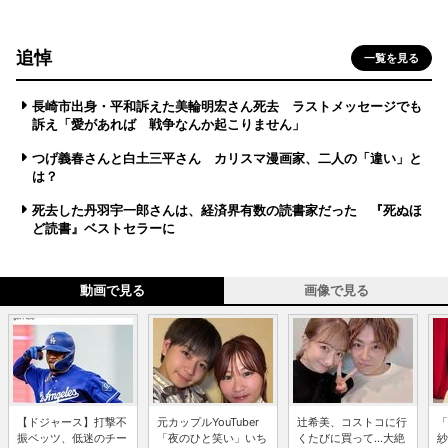
追悼
一覧を見る
長崎市出身・平和訴えた美輪明宏さん死去 ラストメッセージでも
訴え「愛があれば 戦争なんか起こりません」
つげ義春さんと白土三平さん カリスマ漫画家、二人の「違い」と
は？
死去した丹羽宇一郎さんは、経済界有数の読書家だった 『死ぬほ
ど読書』ベストセラーに
動画で見る
画像で見る
【ドジャース】打撃不
元カップルYouTuber
辻希美、コストコに行
「
振ベッツ、低迷のチー
「夜のひと笑い」いち
くたびに買って...大絶
紗