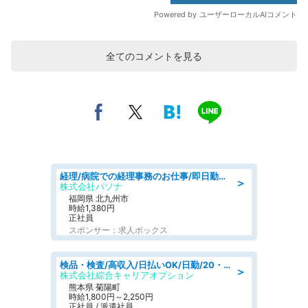
全てのコメントを見る
経理/病院での経理事務のお仕事/即日勤務可/車通勤可/経理/一般事務
＞
株式会社パソナ
福岡県 北九州市
時給1,380円
正社員
スポンサー：求人ボックス
検品・検査/高収入/日払いOK/日勤/20・30・40代活躍中/製造 工場
＞
株式会社綜合キャリアオプション
熊本県 菊陽町
時給1,800円～2,250円
正社員 / 派遣社員