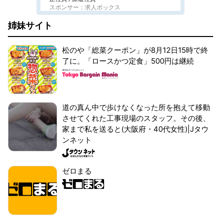
スポンサー：求人ボックス
姉妹サイト
松のや「総菜クーポン」が8月12日15時で終
了に。「ロースかつ定食」500円は継続
道の真ん中で歩けなくなった所を抱えて移動
させてくれた工事現場のスタッフ。その後、
家まで私を送ると(大阪府・40代女性)|Jタウ
ンネット
ゼロまる