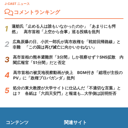
J-CAST ニュース
コメントランキング
蓮舫氏「止める人は誰もいなかったのか」「あまりにも愕
然」 高市首相「上空から合掌」巡る投稿を批判
広島原爆の日、小沢一郎氏が高市政権を「戦前回帰路線」と
非難 「この国は再び滅亡に向かいかねない」
高市首相の熊本避難所「3分間」しか視察せず？SNS拡散 内
閣広報官「51分間」だと否定
高市首相の被災地視察動画が炎上 BGM付き「総理が主役の
PV」に「政権プロパガンダ」批判
処分の東大教授が大学サイトに仕込んだ「不適切な言葉」と
は？ 各紙は「六四天安門」と報道も...大学側は説明拒否
コンテンツ
関連サイト