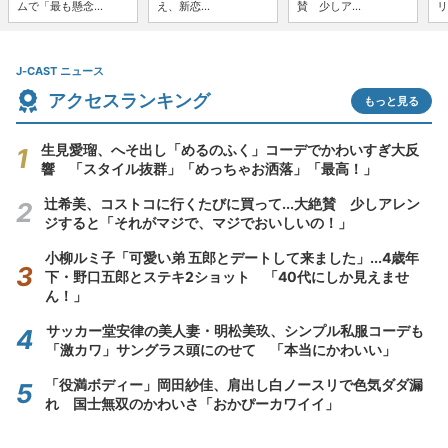
ムで「最も懸念...
え、新恋...
賛 少しア...
リ
J-CAST ニュース
アクセスランキング
もっと見る
生見愛瑠、へそ出し「めるのふく」コーデでかわいすぎ大反
響 「スタイル抜群」「めっちゃお洒落」「最高！」
辻希美、コストコに行くたびに買って...大絶賛 少しアレン
ジすると「それがマジで、マジでおいしいの！」
小柳ルミ子「可愛い弟 五郎とデートして来ました」...4歳年
下・野口五郎とステキ2ショット 「40代にしか見えませ
ん！」
サッカー堂安律の美人妻・明松美玖、シンプル私服コーデも
「激カワ」サングラス頭にのせて 「本当にかわいい」
「役満ボディー」岡田紗佳、肩出し白ノースリで色気ダダ漏
れ 国士無双のかわいさ「おかぴーカワイイ」