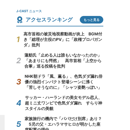
J-CAST ニュース
アクセスランキング
もっと見る
高市首相の被災地視察動画が炎上 BGM付
き「総理が主役のPV」に「政権プロパガン
ダ」批判
蓮舫氏「止める人は誰もいなかったのか」
「あまりにも愕然」 高市首相「上空から
合掌」巡る投稿を批判
NHK朝ドラ「風、薫る」、色気ダダ漏れ俳
優の強烈インパクト登場シーンに沸く
「苦しそうなのに」「シャツ姿艶っぽい」
サッカー・ハーランドの美女モデル恋人、
超ミニ丈ワンピで色気ダダ漏れ すらり神
スタイルの美貌
家族旅行の機内で「パパだけ別席」あり？
5児の父・エハラマサヒロが明かした座
席配置の理由