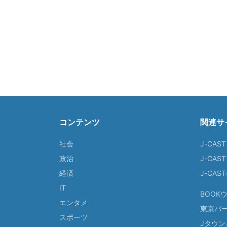
コンテンツ
関連サ
社会
J-CAS
政治
J-CAS
経済
J-CA
IT
BOOK
エンタメ
東京バ
スポーツ
Jタウン