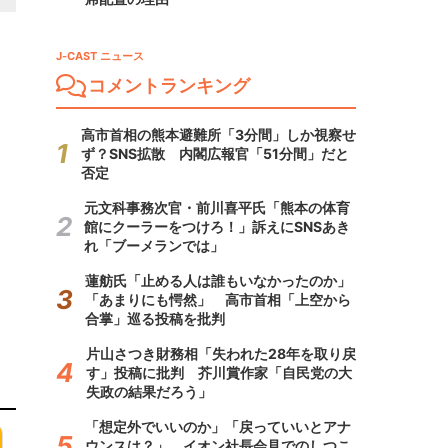
J-CAST ニュース
コメントランキング
高市首相の熊本避難所「3分間」しか視察せ
ず？SNS拡散 内閣広報官「51分間」だと
否定
元文科事務次官・前川喜平氏「熊本の体育
館にクーラーをつけろ！」訴えにSNSあき
れ「ブーメランでは」
蓮舫氏「止める人は誰もいなかったのか」
「あまりにも愕然」 高市首相「上空から
合掌」巡る投稿を批判
片山さつき財務相「失われた28年を取り戻
す」投稿に批判 芥川賞作家「自民党の大
失政の結果だろう」
「想定外でいいのか」「戻っていいとアナ
ウンスは？」 イオン社長会見でのしつこ