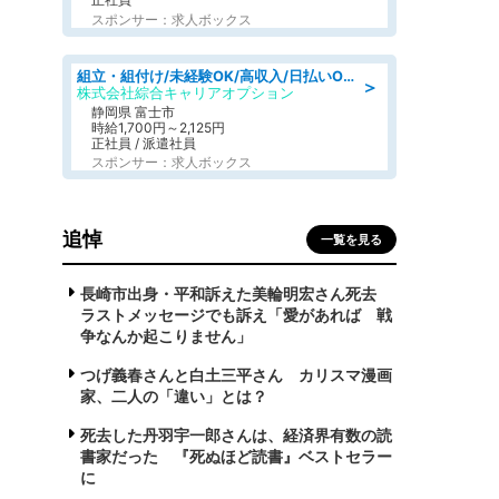
スポンサー：求人ボックス
組立・組付け/未経験OK/高収入/日払いOK/交替制/20・30・40代活躍中
＞
株式会社綜合キャリアオプション
静岡県 富士市
時給1,700円～2,125円
正社員 / 派遣社員
スポンサー：求人ボックス
追悼
一覧を見る
長崎市出身・平和訴えた美輪明宏さん死去
ラストメッセージでも訴え「愛があれば 戦
争なんか起こりません」
つげ義春さんと白土三平さん カリスマ漫画
家、二人の「違い」とは？
死去した丹羽宇一郎さんは、経済界有数の読
書家だった 『死ぬほど読書』ベストセラー
に