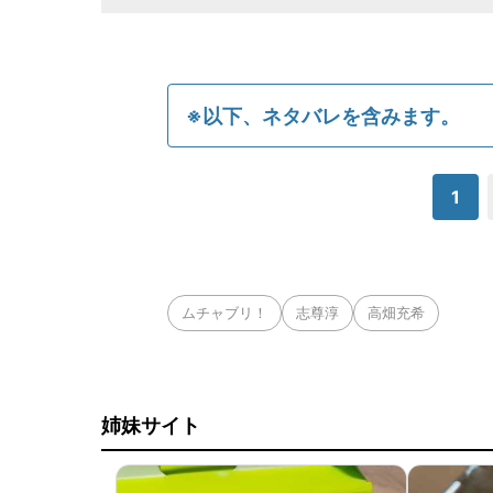
※以下、ネタバレを含みます。
1
ムチャブリ！
志尊淳
高畑充希
姉妹サイト