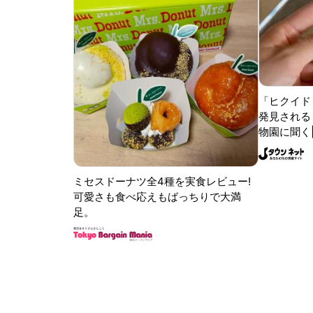
「ヒクイド
発見される 
物園に聞く
ミセスドーナツ全4種を実食レビュー!
可愛さも食べ応えもばっちりで大満
足。