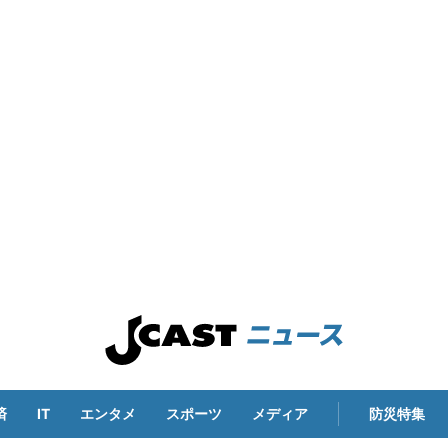
済
IT
エンタメ
スポーツ
メディア
防災特集