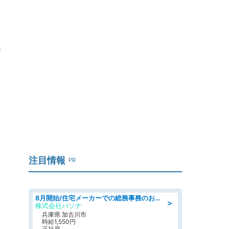
.
注目情報
PR
8月開始/住宅メーカーでの総務事務のお仕事/駅近/即日勤務可/一般事務/人事労務
＞
株式会社パソナ
兵庫県 加古川市
時給1,550円
正社員