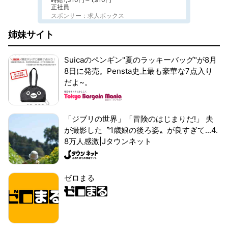
正社員
スポンサー：求人ボックス
姉妹サイト
Suicaのペンギン"夏のラッキーバッグ"が8月
8日に発売。Pensta史上最も豪華な7点入り
だよ~。
「ジブリの世界」「冒険のはじまりだ!」 夫
が撮影した〝1歳娘の後ろ姿〟が良すぎて...4.
8万人感激|Jタウンネット
ゼロまる