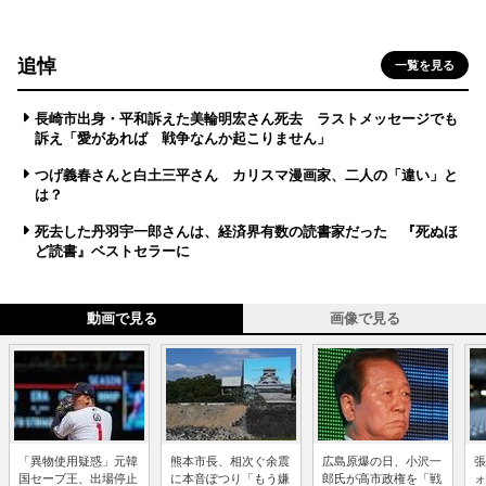
追悼
一覧を見る
長崎市出身・平和訴えた美輪明宏さん死去 ラストメッセージでも
訴え「愛があれば 戦争なんか起こりません」
つげ義春さんと白土三平さん カリスマ漫画家、二人の「違い」と
は？
死去した丹羽宇一郎さんは、経済界有数の読書家だった 『死ぬほ
ど読書』ベストセラーに
動画で見る
画像で見る
「異物使用疑惑」元韓
熊本市長、相次ぐ余震
広島原爆の日、小沢一
張
国セーブ王、出場停止
に本音ぽつり「もう嫌
郎氏が高市政権を「戦
ォ