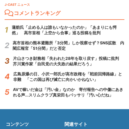
J-CAST ニュース
コメントランキング
蓮舫氏「止める人は誰もいなかったのか」「あまりにも愕
然」 高市首相「上空から合掌」巡る投稿を批判
高市首相の熊本避難所「3分間」しか視察せず？SNS拡散 内
閣広報官「51分間」だと否定
片山さつき財務相「失われた28年を取り戻す」投稿に批判
芥川賞作家「自民党の大失政の結果だろう」
広島原爆の日、小沢一郎氏が高市政権を「戦前回帰路線」と
非難 「この国は再び滅亡に向かいかねない」
AVで稼いだ金は「汚い金」なのか 寄付報告への中傷にあき
れる声...スリムクラブ真栄田もバッサリ「汚い心だね」
コンテンツ
関連サイト