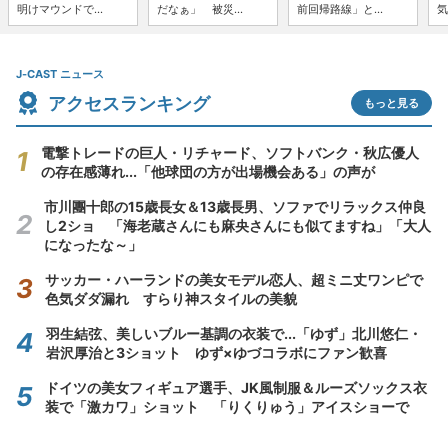
明けマウンドで...
だなぁ」 被災...
前回帰路線」と...
気
J-CAST ニュース
アクセスランキング
もっと見る
電撃トレードの巨人・リチャード、ソフトバンク・秋広優人
の存在感薄れ...「他球団の方が出場機会ある」の声が
市川團十郎の15歳長女＆13歳長男、ソファでリラックス仲良
し2ショ 「海老蔵さんにも麻央さんにも似てますね」「大人
になったな～」
サッカー・ハーランドの美女モデル恋人、超ミニ丈ワンピで
色気ダダ漏れ すらり神スタイルの美貌
羽生結弦、美しいブルー基調の衣装で...「ゆず」北川悠仁・
岩沢厚治と3ショット ゆず×ゆづコラボにファン歓喜
ドイツの美女フィギュア選手、JK風制服＆ルーズソックス衣
装で「激カワ」ショット 「りくりゅう」アイスショーで