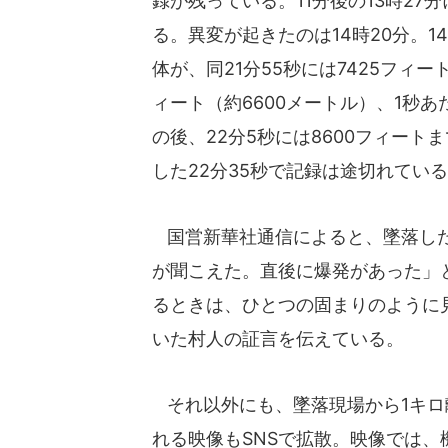
録が残っている。11分後の13時27
る。異変が起きたのは14時20分。14
体が、同21分55秒には7425フィー
ィート（約6600メートル）、1秒あ
の後、22分5秒には8600フィート
した22分35秒で記録は途切れてい
国営新華社通信によると、墜落した
が聞こえた。直後に爆発があった」
るときは、ひとつの固まりのように
いた村人の証言を伝えている。
それ以外にも、墜落現場から1キロ
れる映像もSNSで拡散。映像では