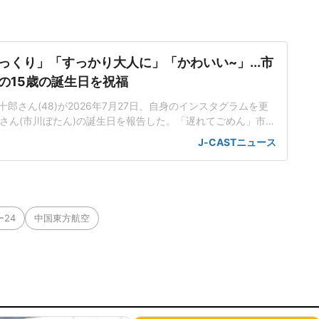
っくり」「すっかり大人に」「かわいい~」...市
の15歳の誕生日を祝福
郎さん(48)が2026年7月27日、自身のインスタグラムを更
禾さん(市川ぼたん)の誕生日を報告した。「遅れてごめん」市川
の誕生日」と麗禾さんの誕生日を報告し、黒いワンピ姿でピー
J-CASTニュース
さんのソロショットを投稿した。「おめでとう」と祝福し、
コメントを添えていた。インスタグラムに投稿された写真で
半袖
24
中国東方航空