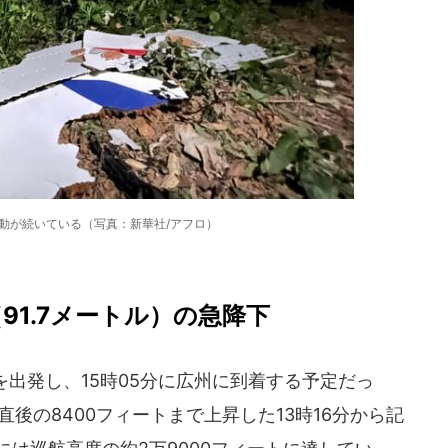
動が続いている（写真：新華社/アフロ）
91.7メートル）の急降下
を出発し、15時05分に広州に到着する予定だっ
後の8400フィートまで上昇した13時16分から記