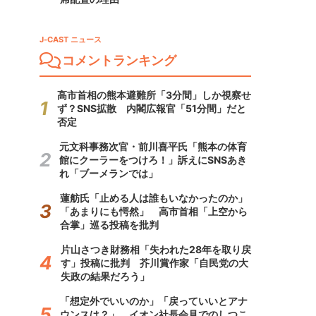
J-CAST ニュース
コメントランキング
高市首相の熊本避難所「3分間」しか視察せ
ず？SNS拡散 内閣広報官「51分間」だと
否定
元文科事務次官・前川喜平氏「熊本の体育
館にクーラーをつけろ！」訴えにSNSあき
れ「ブーメランでは」
蓮舫氏「止める人は誰もいなかったのか」
「あまりにも愕然」 高市首相「上空から
合掌」巡る投稿を批判
片山さつき財務相「失われた28年を取り戻
す」投稿に批判 芥川賞作家「自民党の大
失政の結果だろう」
「想定外でいいのか」「戻っていいとアナ
ウンスは？」 イオン社長会見でのしつこ