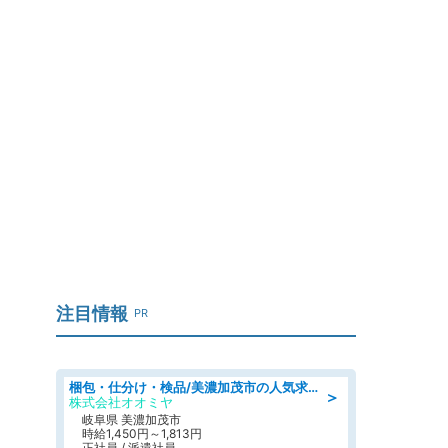
注目情報
PR
梱包・仕分け・検品/美濃加茂市の人気求人仕分け/高時給/長期休暇充実
＞
株式会社オオミヤ
岐阜県 美濃加茂市
時給1,450円～1,813円
正社員 / 派遣社員