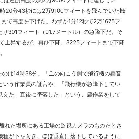
分には巡航高度の約2万9000フィートに達してい
時20分43秒には2万9100フィートを飛んでいた機
トまで高度を下げた。わずか1分12秒で2万1675フ
たり301フィート（91.7メートル）の急降下だ。そ
まで上昇するが、再び下降。3225フィートまで下降
る。
のは14時38分。「丘の向こう側で飛行機の轟音
という作業員の証言や、「飛行機が急降下してい
見えた。直後に墜落した」という、農作業をして
離れた場所にある工場の監視カメラのものだとさ
、機種が下を向き、ほぼ垂直に落下しているように