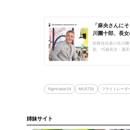
「麻央さんにそ
川團十郎、長女
歌舞伎役者の市川團十
新。15歳長女・麗
さんは、「2日遅れ
スサインをする麗禾
「遅れてごめん」と
は、麗禾さんは黒い
flightradar24
MU5735
フライトレーダー
姉妹サイト