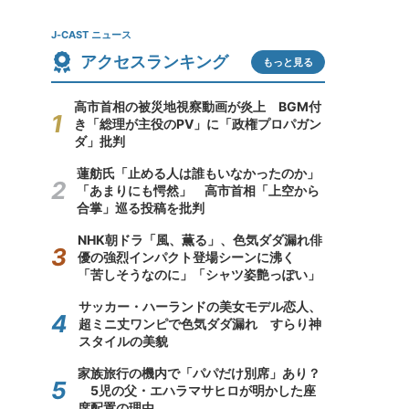
J-CAST ニュース
アクセスランキング
もっと見る
高市首相の被災地視察動画が炎上 BGM付
き「総理が主役のPV」に「政権プロパガン
ダ」批判
蓮舫氏「止める人は誰もいなかったのか」
「あまりにも愕然」 高市首相「上空から
合掌」巡る投稿を批判
NHK朝ドラ「風、薫る」、色気ダダ漏れ俳
優の強烈インパクト登場シーンに沸く
「苦しそうなのに」「シャツ姿艶っぽい」
サッカー・ハーランドの美女モデル恋人、
超ミニ丈ワンピで色気ダダ漏れ すらり神
スタイルの美貌
家族旅行の機内で「パパだけ別席」あり？
5児の父・エハラマサヒロが明かした座
席配置の理由