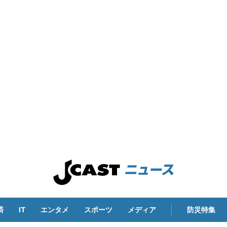
済
IT
エンタメ
スポーツ
メディア
防災特集