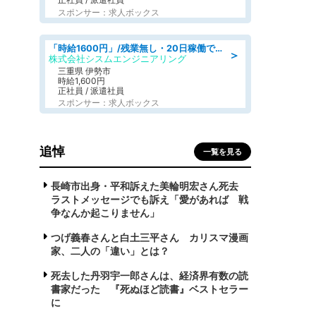
スポンサー：求人ボックス
「時給1600円」/残業無し・20日稼働で月収25万円以上可/人物重視の選考/ねじ締めや梱包業務
＞
株式会社シスムエンジニアリング
三重県 伊勢市
時給1,600円
正社員 / 派遣社員
スポンサー：求人ボックス
追悼
一覧を見る
長崎市出身・平和訴えた美輪明宏さん死去
ラストメッセージでも訴え「愛があれば 戦
争なんか起こりません」
つげ義春さんと白土三平さん カリスマ漫画
家、二人の「違い」とは？
死去した丹羽宇一郎さんは、経済界有数の読
書家だった 『死ぬほど読書』ベストセラー
に