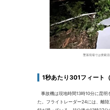
墜落現場では捜索活
1秒あたり301フィート（
事故機は現地時間13時10分に昆明
た。フライトレーダー24には、離陸直