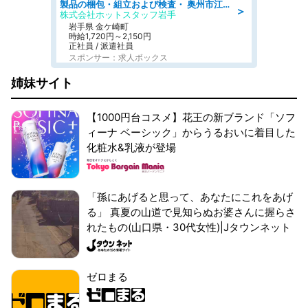
製品の梱包・組立および検査・ 奥州市江刺/大手企業で長期安定 梱包・検査・組立/半年経過毎に5万円の報奨金有
＞
株式会社ホットスタッフ岩手
岩手県 金ケ崎町
時給1,720円～2,150円
正社員 / 派遣社員
スポンサー：求人ボックス
姉妹サイト
【1000円台コスメ】花王の新ブランド「ソフ
ィーナ ベーシック」からうるおいに着目した
化粧水&乳液が登場
「孫にあげると思って、あなたにこれをあげ
る」 真夏の山道で見知らぬお婆さんに握らさ
れたもの(山口県・30代女性)|Jタウンネット
ゼロまる