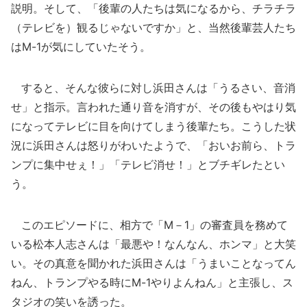
説明。そして、「後輩の人たちは気になるから、チラチラ
（テレビを）観るじゃないですか」と、当然後輩芸人たち
はM-1が気にしていたそう。
すると、そんな彼らに対し浜田さんは「うるさい、音消
せ」と指示。言われた通り音を消すが、その後もやはり気
になってテレビに目を向けてしまう後輩たち。こうした状
況に浜田さんは怒りがわいたようで、「おいお前ら、トラ
ンプに集中せぇ！」「テレビ消せ！」とブチギレたとい
う。
このエピソードに、相方で「M－1」の審査員を務めて
いる松本人志さんは「最悪や！なんなん、ホンマ」と大笑
い。その真意を聞かれた浜田さんは「うまいことなってん
ねん、トランプやる時にM-1やりよんねん」と主張し、ス
タジオの笑いを誘った。