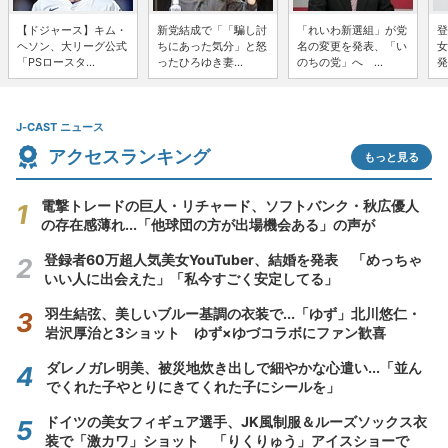
【ドジャース】キム・
新党結成で「「騙し討
「れいわ新選組」が党
登
ヘソン、大リーグ公式
ちにあった気分」と怒
名の変更を発表、「い
女
「PSロースタ...
ったひろゆき妻...
のちの党」へ ...
発
J-CAST ニュース
アクセスランキング
もっと見る
電撃トレードの巨人・リチャード、ソフトバンク・秋広優人
の存在感薄れ...「他球団の方が出場機会ある」の声が
登録者60万超人気美女YouTuber、結婚を発表 「めっちゃ
いい人に出会えた」「私今すごく安定してる」
羽生結弦、美しいブルー基調の衣装で...「ゆず」北川悠仁・
岩沢厚治と3ショット ゆず×ゆづコラボにファン歓喜
ダレノガレ明美、被災地炊き出しで細やかな心遣い...「並ん
でくれた子やとりにきてくれた子にシールを」
ドイツの美女フィギュア選手、JK風制服＆ルーズソックス衣
装で「激カワ」ショット 「りくりゅう」アイスショーで