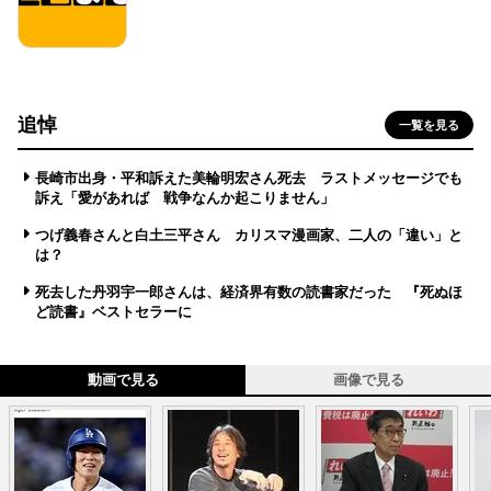
追悼
一覧を見る
長崎市出身・平和訴えた美輪明宏さん死去 ラストメッセージでも
訴え「愛があれば 戦争なんか起こりません」
つげ義春さんと白土三平さん カリスマ漫画家、二人の「違い」と
は？
死去した丹羽宇一郎さんは、経済界有数の読書家だった 『死ぬほ
ど読書』ベストセラーに
動画で見る
画像で見る