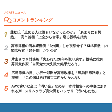
J-CAST ニュース
コメントランキング
蓮舫氏「止める人は誰もいなかったのか」「あまりにも愕
然」 高市首相「上空から合掌」巡る投稿を批判
高市首相の熊本避難所「3分間」しか視察せず？SNS拡散 内
閣広報官「51分間」だと否定
片山さつき財務相「失われた28年を取り戻す」投稿に批判
芥川賞作家「自民党の大失政の結果だろう」
広島原爆の日、小沢一郎氏が高市政権を「戦前回帰路線」と
非難 「この国は再び滅亡に向かいかねない」
AVで稼いだ金は「汚い金」なのか 寄付報告への中傷にあき
れる声...スリムクラブ真栄田もバッサリ「汚い心だね」