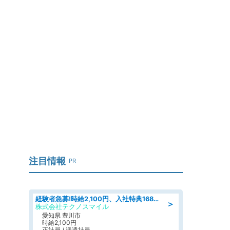
注目情報
PR
経験者急募!時給2,100円、入社特典168万円の自動車製造業務/トヨタ自動車/tutumi
＞
株式会社テクノスマイル
愛知県 豊川市
時給2,100円
正社員 / 派遣社員