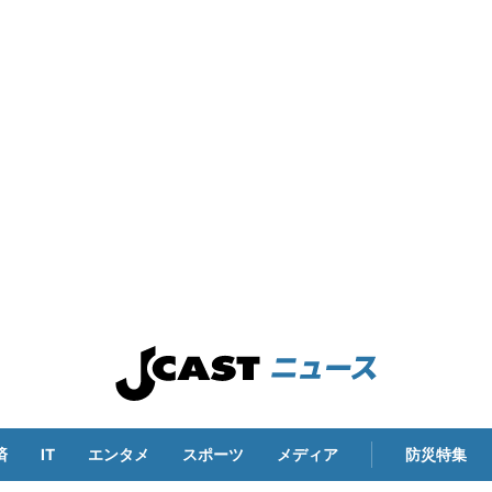
済
IT
エンタメ
スポーツ
メディア
防災特集