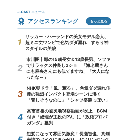
J-CAST ニュース
アクセスランキング
もっと見る
サッカー・ハーランドの美女モデル恋人、
超ミニ丈ワンピで色気ダダ漏れ すらり神
スタイルの美貌
市川團十郎の15歳長女＆13歳長男、ソファ
でリラックス仲良し2ショ 「海老蔵さん
にも麻央さんにも似てますね」「大人にな
ったな～」
NHK朝ドラ「風、薫る」、色気ダダ漏れ俳
優の強烈インパクト登場シーンに沸く
「苦しそうなのに」「シャツ姿艶っぽい」
高市首相の被災地視察動画が炎上 BGM
付き「総理が主役のPV」に「政権プロパ
ガンダ」批判
短髪になって雰囲気激変！長瀬智也、真剣
表情でバイクにまたがり...ガソリンタンク