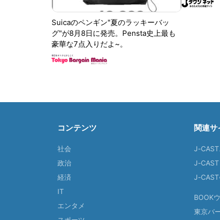
Suicaのペンギン"夏のラッキーバッ
グ"が8月8日に発売。Pensta史上最も
豪華な7点入りだよ~。
コンテンツ
関連サ
社会
J-CAS
政治
J-CAS
経済
J-CA
IT
BOOK
エンタメ
東京バ
スポーツ