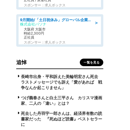
スポンサー：求人ボックス
9月開始/「土日祝休み」グローバル企業での産業保健のお仕事/保健師/高時給/残業なし/服装自由
＞
株式会社パソナ
大阪府 大阪市
時給2,300円
正社員
スポンサー：求人ボックス
追悼
一覧を見る
長崎市出身・平和訴えた美輪明宏さん死去
ラストメッセージでも訴え「愛があれば 戦
争なんか起こりません」
つげ義春さんと白土三平さん カリスマ漫画
家、二人の「違い」とは？
死去した丹羽宇一郎さんは、経済界有数の読
書家だった 『死ぬほど読書』ベストセラー
に