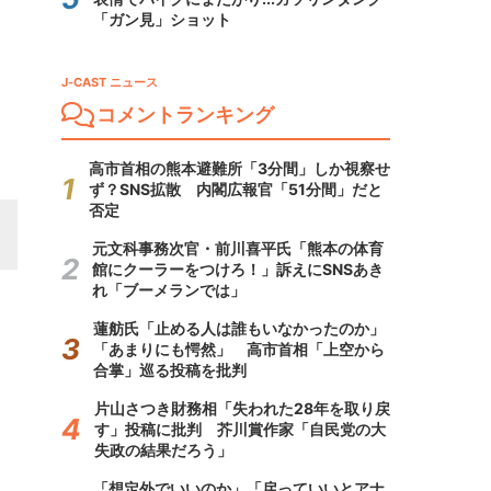
「ガン見」ショット
J-CAST ニュース
コメントランキング
高市首相の熊本避難所「3分間」しか視察せ
ず？SNS拡散 内閣広報官「51分間」だと
否定
元文科事務次官・前川喜平氏「熊本の体育
館にクーラーをつけろ！」訴えにSNSあき
れ「ブーメランでは」
蓮舫氏「止める人は誰もいなかったのか」
「あまりにも愕然」 高市首相「上空から
合掌」巡る投稿を批判
片山さつき財務相「失われた28年を取り戻
す」投稿に批判 芥川賞作家「自民党の大
失政の結果だろう」
「想定外でいいのか」「戻っていいとアナ