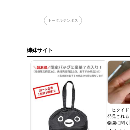
トータルテンボス
姉妹サイト
「ヒクイド
発見される 
物園に聞く