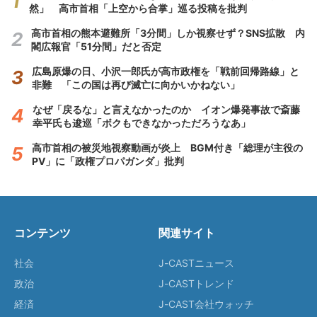
然」 高市首相「上空から合掌」巡る投稿を批判
高市首相の熊本避難所「3分間」しか視察せず？SNS拡散 内
閣広報官「51分間」だと否定
広島原爆の日、小沢一郎氏が高市政権を「戦前回帰路線」と
非難 「この国は再び滅亡に向かいかねない」
なぜ「戻るな」と言えなかったのか イオン爆発事故で斎藤
幸平氏も逡巡「ボクもできなかっただろうなあ」
高市首相の被災地視察動画が炎上 BGM付き「総理が主役の
PV」に「政権プロパガンダ」批判
コンテンツ
関連サイト
社会
J-CASTニュース
政治
J-CASTトレンド
経済
J-CAST会社ウォッチ