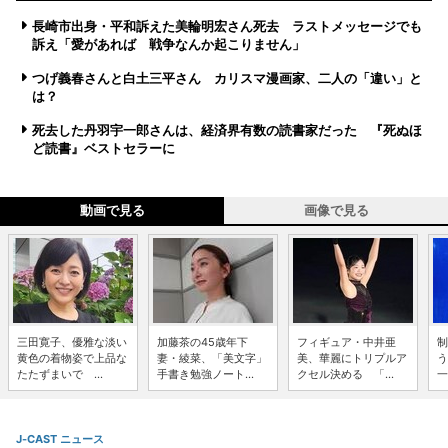
長崎市出身・平和訴えた美輪明宏さん死去 ラストメッセージでも
訴え「愛があれば 戦争なんか起こりません」
つげ義春さんと白土三平さん カリスマ漫画家、二人の「違い」と
は？
死去した丹羽宇一郎さんは、経済界有数の読書家だった 『死ぬほ
ど読書』ベストセラーに
動画で見る
画像で見る
三田寛子、優雅な淡い
加藤茶の45歳年下
フィギュア・中井亜
制
黄色の着物姿で上品な
妻・綾菜、「美文字」
美、華麗にトリプルア
う
たたずまいで ...
手書き勉強ノート...
クセル決める 「...
一
J-CAST ニュース