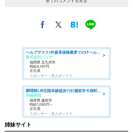
全てのコメントを見る
ヘルプデスク/外資系保険業界でのITヘルプデスク業務/駅近/即日勤務可/ヘルプデスク
＞
株式会社パソナ
福岡県 北九州市
時給4,167円
正社員
スポンサー：求人ボックス
調理師/JR北陸本線徒歩7分/越前市今宿町/福井県
＞
池端病院
福井県 越前市
時給1,060円～
正社員
スポンサー：求人ボックス
姉妹サイト