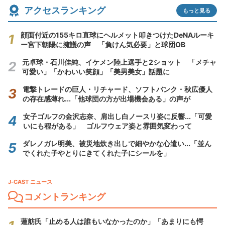
アクセスランキング
もっと見る
顔面付近の155キロ直球にヘルメット叩きつけたDeNAルーキ
ー宮下朝陽に擁護の声 「負けん気必要」と球団OB
元卓球・石川佳純、イケメン陸上選手と2ショット 「メチャ
可愛い」「かわいい笑顔」「美男美女」話題に
電撃トレードの巨人・リチャード、ソフトバンク・秋広優人
の存在感薄れ...「他球団の方が出場機会ある」の声が
女子ゴルフの金沢志奈、肩出し白ノースリ姿に反響...「可愛
いにも程がある」 ゴルフウェア姿と雰囲気変わって
ダレノガレ明美、被災地炊き出しで細やかな心遣い...「並ん
でくれた子やとりにきてくれた子にシールを」
J-CAST ニュース
コメントランキング
蓮舫氏「止める人は誰もいなかったのか」「あまりにも愕