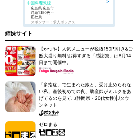
＞
中国料理敦煌
広島県 広島市
時給1,150円～
正社員
スポンサー：求人ボックス
姉妹サイト
【かつや】人気メニューが税抜150円引き&ご
飯大盛り無料!お得すぎる「感謝祭」は8月14
日まで開催中。
「多指症」で生まれた娘と、受け止められな
い私。産後初めての夜、助産師がミルクをあ
げてるのを見て...(静岡県・20代女性)|Jタウ
ンネット
ゼロまる