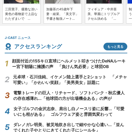
三田寛子、優雅な淡い
加藤茶の45歳年下
フィギュア・中井亜
制
黄色の着物姿で上品な
妻・綾菜、「美文字」
美、華麗にトリプルア
う
たたずまいで ...
手書き勉強ノート...
クセル決める 「...
一
J-CAST ニュース
アクセスランキング
もっと見る
顔面付近の155キロ直球にヘルメット叩きつけたDeNAルーキ
ー宮下朝陽に擁護の声 「負けん気必要」と球団OB
元卓球・石川佳純、イケメン陸上選手と2ショット 「メチャ
可愛い」「かわいい笑顔」「美男美女」話題に
電撃トレードの巨人・リチャード、ソフトバンク・秋広優人
の存在感薄れ...「他球団の方が出場機会ある」の声が
女子ゴルフの金沢志奈、肩出し白ノースリ姿に反響...「可愛
いにも程がある」 ゴルフウェア姿と雰囲気変わって
ダレノガレ明美、被災地炊き出しで細やかな心遣い...「並ん
でくれた子やとりにきてくれた子にシールを」