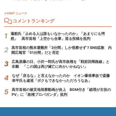
J-CAST ニュース
コメントランキング
蓮舫氏「止める人は誰もいなかったのか」「あまりにも愕
然」 高市首相「上空から合掌」巡る投稿を批判
高市首相の熊本避難所「3分間」しか視察せず？SNS拡散 内
閣広報官「51分間」だと否定
広島原爆の日、小沢一郎氏が高市政権を「戦前回帰路線」と
非難 「この国は再び滅亡に向かいかねない」
なぜ「戻るな」と言えなかったのか イオン爆発事故で斎藤
幸平氏も逡巡「ボクもできなかっただろうなあ」
高市首相の被災地視察動画が炎上 BGM付き「総理が主役の
PV」に「政権プロパガンダ」批判