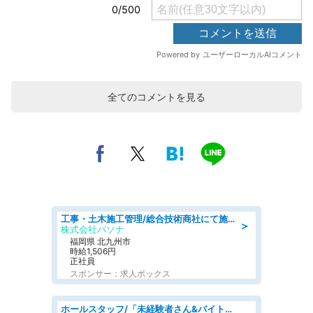
全てのコメントを見る
工事・土木施工管理/総合技術商社にて施工管理のお仕事/即日勤務可/車通勤可/工事・土木施工管理/生産・品質管理
＞
株式会社パソナ
福岡県 北九州市
時給1,506円
正社員
スポンサー：求人ボックス
ホールスタッフ/「未経験者さん&バイトデビューも大歓迎」残業ほぼなし×1日3時間〜勤務OK!フォロー体制も充実/広島県/広島市南区