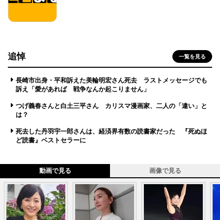
追悼
一覧を見る
長崎市出身・平和訴えた美輪明宏さん死去 ラストメッセージでも
訴え「愛があれば 戦争なんか起こりません」
つげ義春さんと白土三平さん カリスマ漫画家、二人の「違い」と
は？
死去した丹羽宇一郎さんは、経済界有数の読書家だった 『死ぬほ
ど読書』ベストセラーに
動画で見る
画像で見る