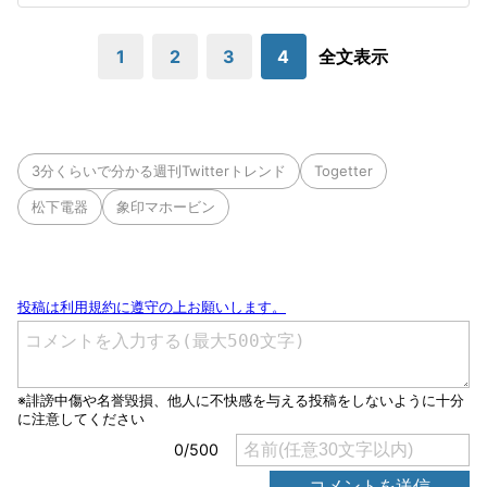
1
2
3
4
全文表示
3分くらいで分かる週刊Twitterトレンド
Togetter
松下電器
象印マホービン