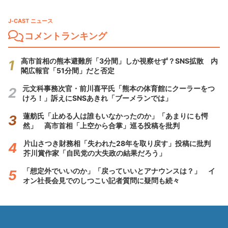
J-CAST ニュース
コメントランキング
高市首相の熊本避難所「3分間」しか視察せず？SNS拡散 内
閣広報官「51分間」だと否定
元文科事務次官・前川喜平氏「熊本の体育館にクーラーをつ
けろ！」訴えにSNSあきれ「ブーメランでは」
蓮舫氏「止める人は誰もいなかったのか」「あまりにも愕
然」 高市首相「上空から合掌」巡る投稿を批判
片山さつき財務相「失われた28年を取り戻す」投稿に批判
芥川賞作家「自民党の大失政の結果だろう」
「想定外でいいのか」「戻っていいとアナウンスは？」 イ
オン社長会見でのしつこい記者質問に疑問も続々