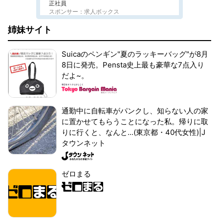
正社員
スポンサー：求人ボックス
姉妹サイト
Suicaのペンギン"夏のラッキーバッグ"が8月
8日に発売。Pensta史上最も豪華な7点入り
だよ~。
通勤中に自転車がパンクし、知らない人の家
に置かせてもらうことになった私。帰りに取
りに行くと、なんと...(東京都・40代女性)|J
タウンネット
ゼロまる