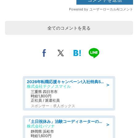
全てのコメントを見る
2026年転職応援キャンペーン!入社特典58万円/デンソーで働こう!自動車工場で小型部品の検査業務 denso aichi
＞
株式会社テクノスマイル
三重県 四日市市
時給1,800円
正社員 / 派遣社員
スポンサー：求人ボックス
「土日祝休み」治験コーディネーターのお仕事/未経験OK
＞
株式会社パソナ
静岡県 浜松市
時給1,600円