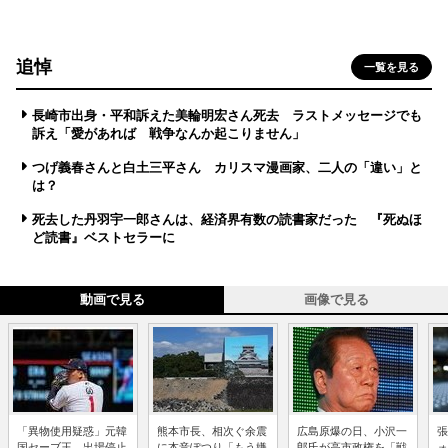
追悼
一覧を見る
長崎市出身・平和訴えた美輪明宏さん死去 ラストメッセージでも
訴え「愛があれば 戦争なんか起こりません」
つげ義春さんと白土三平さん カリスマ漫画家、二人の「違い」と
は？
死去した丹羽宇一郎さんは、経済界有数の読書家だった 『死ぬほ
ど読書』ベストセラーに
動画で見る
画像で見る
「異物使用疑惑」元韓
熊本市長、相次ぐ余震
広島原爆の日、小沢一
張
国セーブ王、出場停止
に本音ぽつり「もう嫌
郎氏が高市政権を「戦
ォ