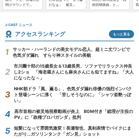
明けマウンドで...
だなぁ」 被災...
前回帰路線」と...
気
J-CAST ニュース
アクセスランキング
もっと見る
サッカー・ハーランドの美女モデル恋人、超ミニ丈ワンピで
色気ダダ漏れ すらり神スタイルの美貌
市川團十郎の15歳長女＆13歳長男、ソファでリラックス仲良
し2ショ 「海老蔵さんにも麻央さんにも似てますね」「大人
になったな～」
NHK朝ドラ「風、薫る」、色気ダダ漏れ俳優の強烈インパク
ト登場シーンに沸く 「苦しそうなのに」「シャツ姿艶っぽ
い」
高市首相の被災地視察動画が炎上 BGM付き「総理が主役の
PV」に「政権プロパガンダ」批判
短髪になって雰囲気激変！長瀬智也、真剣表情でバイクにま
たがり...ガソリンタンク「ガン見」ショット