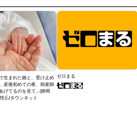
ゼロまる
で生まれた娘と、受け止め
。産後初めての夜、助産師
げてるのを見て...(静岡
性)|Jタウンネット