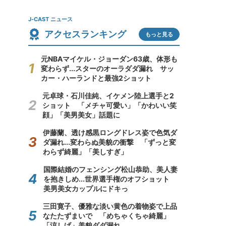
J-CAST ニュース
アクセスランキング
もっと見る
元NBAマイケル・ジョーダン63歳、体形も
変わらず...スターのオーラダダ漏れ サッ
カー・ハーランドと最強2ショット
元卓球・石川佳純、イケメン陸上選手と2
ショット 「メチャ可愛い」「かわいい笑
顔」「美男美女」話題に
伊藤蘭、透け感黒ロングドレス姿で色気ダ
ダ漏れ...変わらぬ美貌の衝撃 「ずっと変
わらず綺麗」「美しすぎ」
国際結婚のフェンシング松山恭助、美人妻
を抱きしめ...世界選手権のオフショット
美男美女カップルにドキっ
三田寛子、優雅な淡い黄色の着物姿で上品
なたたずまいで 「めちゃくちゃ綺麗」
「涼しげ」美貌ダダ漏れ