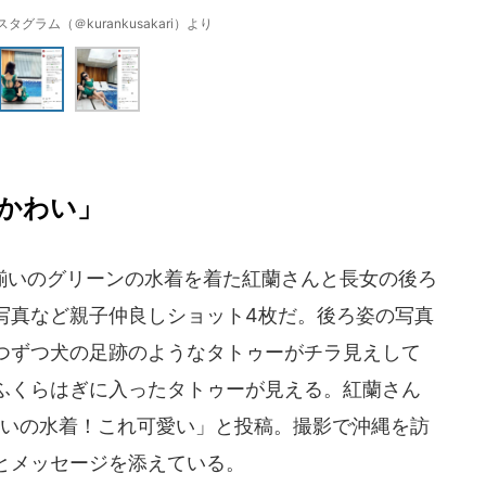
グラム（＠kurankusakari）より
かわい」
いのグリーンの水着を着た紅蘭さんと長女の後ろ
写真など親子仲良しショット4枚だ。後ろ姿の写真
つずつ犬の足跡のようなタトゥーがチラ見えして
ふくらはぎに入ったタトゥーが見える。紅蘭さん
子でお揃いの水着！これ可愛い」と投稿。撮影で沖縄を訪
とメッセージを添えている。