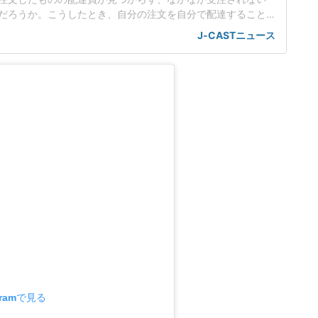
だろうか。こうしたとき、自分の注文を自分で配達すること
――。Xではたびたびこうした疑問が寄せられているほか、自
J-CASTニュース
いう体験談もみられる。大手3社に対応を聞いた。UberEats
個別に一律禁止する直接の規定」はなしこの行為の可否はフ
ビスによっ
gramで見る