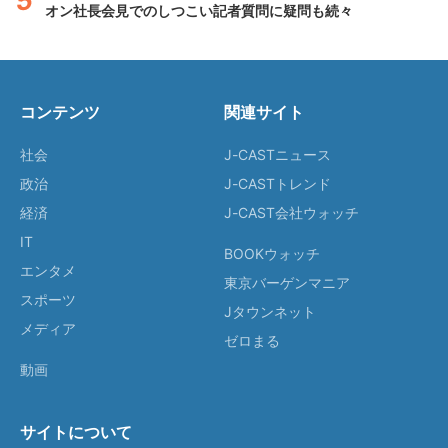
オン社長会見でのしつこい記者質問に疑問も続々
コンテンツ
関連サイト
社会
J-CASTニュース
政治
J-CASTトレンド
経済
J-CAST会社ウォッチ
IT
BOOKウォッチ
エンタメ
東京バーゲンマニア
スポーツ
Jタウンネット
メディア
ゼロまる
動画
サイトについて