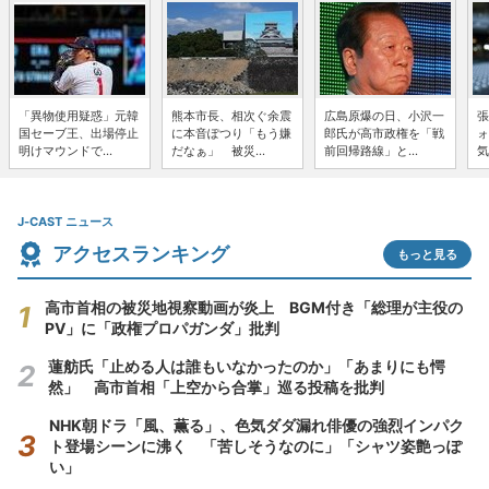
「異物使用疑惑」元韓
熊本市長、相次ぐ余震
広島原爆の日、小沢一
張
国セーブ王、出場停止
に本音ぽつり「もう嫌
郎氏が高市政権を「戦
ォ
明けマウンドで...
だなぁ」 被災...
前回帰路線」と...
気
J-CAST ニュース
アクセスランキング
もっと見る
高市首相の被災地視察動画が炎上 BGM付き「総理が主役の
PV」に「政権プロパガンダ」批判
蓮舫氏「止める人は誰もいなかったのか」「あまりにも愕
然」 高市首相「上空から合掌」巡る投稿を批判
NHK朝ドラ「風、薫る」、色気ダダ漏れ俳優の強烈インパク
ト登場シーンに沸く 「苦しそうなのに」「シャツ姿艶っぽ
い」