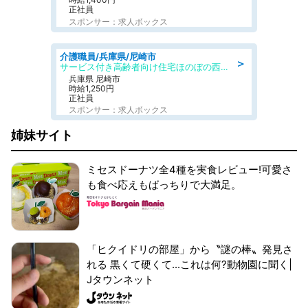
正社員
スポンサー：求人ボックス
介護職員/兵庫県/尼崎市
＞
サービス付き高齢者向け住宅ほのぼの西難波弐番館
兵庫県 尼崎市
時給1,250円
正社員
スポンサー：求人ボックス
姉妹サイト
ミセスドーナツ全4種を実食レビュー!可愛さ
も食べ応えもばっちりで大満足。
「ヒクイドリの部屋」から〝謎の棒〟発見さ
れる 黒くて硬くて...これは何?動物園に聞く|
Jタウンネット