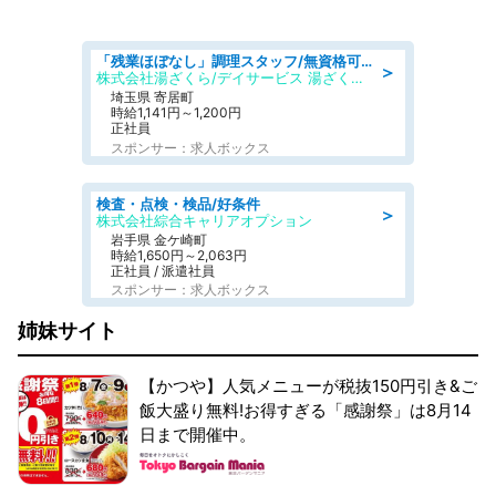
「残業ほぼなし」調理スタッフ/無資格可/正職員/日勤のみ/デイサービス/社会保障完備
＞
株式会社湯ざくら/デイサービス 湯ざくらケアリゾート
埼玉県 寄居町
時給1,141円～1,200円
正社員
スポンサー：求人ボックス
検査・点検・検品/好条件
＞
株式会社綜合キャリアオプション
岩手県 金ケ崎町
時給1,650円～2,063円
正社員 / 派遣社員
スポンサー：求人ボックス
姉妹サイト
【かつや】人気メニューが税抜150円引き&ご
飯大盛り無料!お得すぎる「感謝祭」は8月14
日まで開催中。