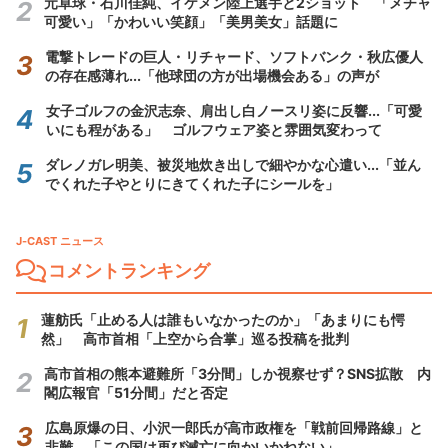
元卓球・石川佳純、イケメン陸上選手と2ショット 「メチャ
可愛い」「かわいい笑顔」「美男美女」話題に
電撃トレードの巨人・リチャード、ソフトバンク・秋広優人
の存在感薄れ...「他球団の方が出場機会ある」の声が
女子ゴルフの金沢志奈、肩出し白ノースリ姿に反響...「可愛
いにも程がある」 ゴルフウェア姿と雰囲気変わって
ダレノガレ明美、被災地炊き出しで細やかな心遣い...「並ん
でくれた子やとりにきてくれた子にシールを」
J-CAST ニュース
コメントランキング
蓮舫氏「止める人は誰もいなかったのか」「あまりにも愕
然」 高市首相「上空から合掌」巡る投稿を批判
高市首相の熊本避難所「3分間」しか視察せず？SNS拡散 内
閣広報官「51分間」だと否定
広島原爆の日、小沢一郎氏が高市政権を「戦前回帰路線」と
非難 「この国は再び滅亡に向かいかねない」