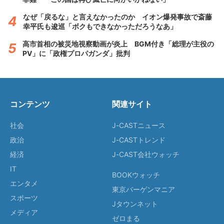
なぜ「戻るな」と言えなかったのか イオン爆発事故で斎藤
幸平氏も逡巡「ボクもできなかっただろうなあ」
高市首相の被災地視察動画が炎上 BGM付き「総理が主役の
PV」に「政権プロパガンダ」批判
コンテンツ
関連サイト
社会
J-CASTニュース
政治
J-CASTトレンド
経済
J-CAST会社ウォッチ
IT
BOOKウォッチ
エンタメ
東京バーゲンマニア
スポーツ
Jタウンネット
メディア
ゼロまる