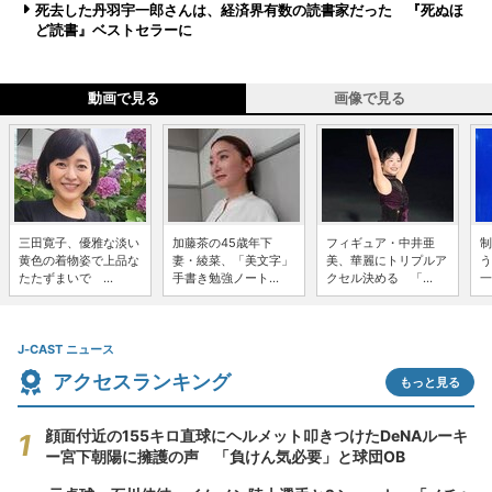
死去した丹羽宇一郎さんは、経済界有数の読書家だった 『死ぬほ
ど読書』ベストセラーに
動画で見る
画像で見る
三田寛子、優雅な淡い
加藤茶の45歳年下
フィギュア・中井亜
制
黄色の着物姿で上品な
妻・綾菜、「美文字」
美、華麗にトリプルア
う
たたずまいで ...
手書き勉強ノート...
クセル決める 「...
一
J-CAST ニュース
アクセスランキング
もっと見る
顔面付近の155キロ直球にヘルメット叩きつけたDeNAルーキ
ー宮下朝陽に擁護の声 「負けん気必要」と球団OB