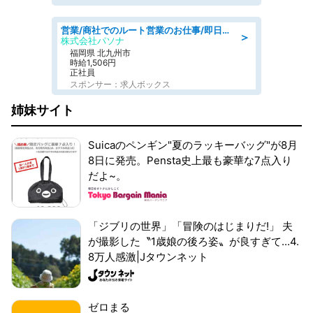
営業/商社でのルート営業のお仕事/即日勤務可/車通勤可/営業
＞
株式会社パソナ
福岡県 北九州市
時給1,506円
正社員
スポンサー：求人ボックス
姉妹サイト
Suicaのペンギン"夏のラッキーバッグ"が8月
8日に発売。Pensta史上最も豪華な7点入り
だよ~。
「ジブリの世界」「冒険のはじまりだ!」 夫
が撮影した〝1歳娘の後ろ姿〟が良すぎて...4.
8万人感激|Jタウンネット
ゼロまる