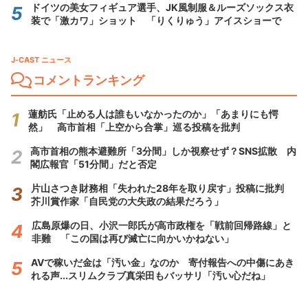
ドイツの美女フィギュア選手、JK風制服＆ルーズソックス衣
装で「激カワ」ショット 「りくりゅう」アイスショーで
J-CAST ニュース
コメントランキング
蓮舫氏「止める人は誰もいなかったのか」「あまりにも愕
然」 高市首相「上空から合掌」巡る投稿を批判
高市首相の熊本避難所「3分間」しか視察せず？SNS拡散 内
閣広報官「51分間」だと否定
片山さつき財務相「失われた28年を取り戻す」投稿に批判
芥川賞作家「自民党の大失政の結果だろう」
広島原爆の日、小沢一郎氏が高市政権を「戦前回帰路線」と
非難 「この国は再び滅亡に向かいかねない」
AVで稼いだ金は「汚い金」なのか 寄付報告への中傷にあき
れる声...スリムクラブ真栄田もバッサリ「汚い心だね」