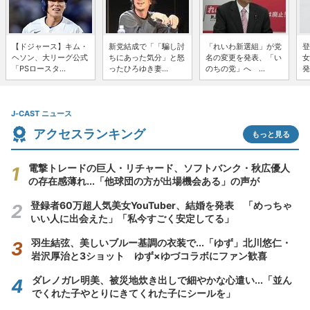
【ドジャース】キム・
新党結成で「「騙し討
「れいわ新選組」が党
登
ヘソン、大リーグ公式
ちにあった気分」と怒
名の変更を発表、「い
女
「PSロースタ...
ったひろゆき妻...
のちの党」へ ...
発
J-CAST ニュース
アクセスランキング
もっと見る
電撃トレードの巨人・リチャード、ソフトバンク・秋広優人
の存在感薄れ...「他球団の方が出場機会ある」の声が
登録者60万超人気美女YouTuber、結婚を発表 「めっちゃ
いい人に出会えた」「私今すごく安定してる」
羽生結弦、美しいブルー基調の衣装で...「ゆず」北川悠仁・
岩沢厚治と3ショット ゆず×ゆづコラボにファン歓喜
ダレノガレ明美、被災地炊き出しで細やかな心遣い...「並ん
でくれた子やとりにきてくれた子にシールを」