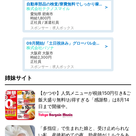
自動車部品の検査/寮費無料でしっかり稼げる denso aichi
＞
株式会社テクノスマイル
愛知県 碧南市
時給1,800円
正社員 / 派遣社員
スポンサー：求人ボックス
09月開始/「土日祝休み」グローバル企業での産業保健のお仕事/保健師/高時給/残業なし/服装自由
＞
株式会社パソナ
大阪府 大阪市
時給2,300円
正社員
スポンサー：求人ボックス
姉妹サイト
【かつや】人気メニューが税抜150円引き&ご
飯大盛り無料!お得すぎる「感謝祭」は8月14
日まで開催中。
「多指症」で生まれた娘と、受け止められな
い私。産後初めての夜、助産師がミルクをあ