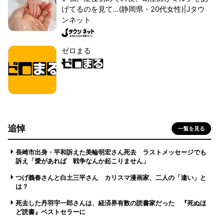
げてるのを見て...(静岡県・20代女性)|Jタウ
ンネット
ゼロまる
追悼
一覧を見る
長崎市出身・平和訴えた美輪明宏さん死去 ラストメッセージでも
訴え「愛があれば 戦争なんか起こりません」
つげ義春さんと白土三平さん カリスマ漫画家、二人の「違い」と
は？
死去した丹羽宇一郎さんは、経済界有数の読書家だった 『死ぬほ
ど読書』ベストセラーに