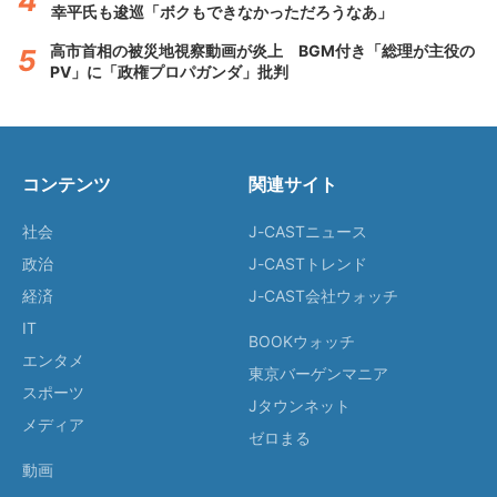
幸平氏も逡巡「ボクもできなかっただろうなあ」
高市首相の被災地視察動画が炎上 BGM付き「総理が主役の
PV」に「政権プロパガンダ」批判
コンテンツ
関連サイト
社会
J-CASTニュース
政治
J-CASTトレンド
経済
J-CAST会社ウォッチ
IT
BOOKウォッチ
エンタメ
東京バーゲンマニア
スポーツ
Jタウンネット
メディア
ゼロまる
動画