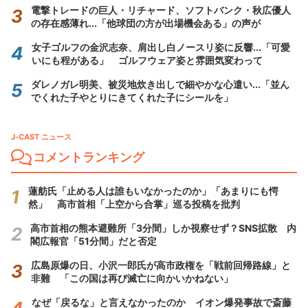
電撃トレードの巨人・リチャード、ソフトバンク・秋広優人
の存在感薄れ...「他球団の方が出場機会ある」の声が
女子ゴルフの金沢志奈、肩出し白ノースリ姿に反響...「可愛
いにも程がある」 ゴルフウェア姿と雰囲気変わって
ダレノガレ明美、被災地炊き出しで細やかな心遣い...「並ん
でくれた子やとりにきてくれた子にシールを」
J-CAST ニュース
コメントランキング
蓮舫氏「止める人は誰もいなかったのか」「あまりにも愕
然」 高市首相「上空から合掌」巡る投稿を批判
高市首相の熊本避難所「3分間」しか視察せず？SNS拡散 内
閣広報官「51分間」だと否定
広島原爆の日、小沢一郎氏が高市政権を「戦前回帰路線」と
非難 「この国は再び滅亡に向かいかねない」
なぜ「戻るな」と言えなかったのか イオン爆発事故で斎藤