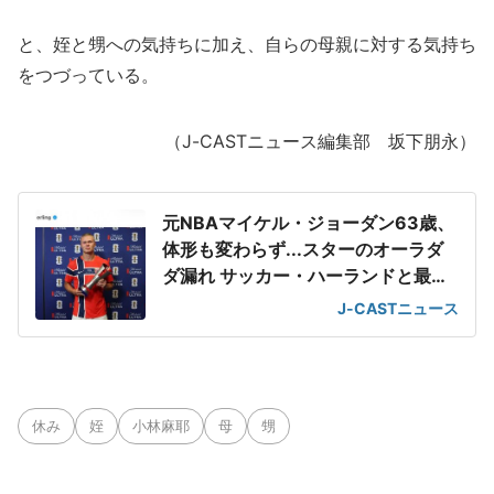
と、姪と甥への気持ちに加え、自らの母親に対する気持ち
をつづっている。
（J-CASTニュース編集部 坂下朋永）
元NBAマイケル・ジョーダン63歳、
体形も変わらず...スターのオーラダ
ダ漏れ サッカー・ハーランドと最強
2ショット
J-CASTニュース
休み
姪
小林麻耶
母
甥