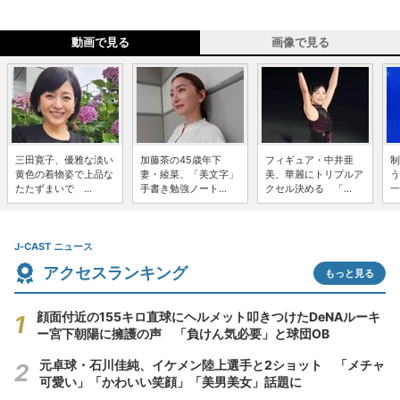
動画で見る
画像で見る
三田寛子、優雅な淡い
加藤茶の45歳年下
フィギュア・中井亜
制
黄色の着物姿で上品な
妻・綾菜、「美文字」
美、華麗にトリプルア
う
たたずまいで ...
手書き勉強ノート...
クセル決める 「...
一
J-CAST ニュース
アクセスランキング
もっと見る
顔面付近の155キロ直球にヘルメット叩きつけたDeNAルーキ
ー宮下朝陽に擁護の声 「負けん気必要」と球団OB
元卓球・石川佳純、イケメン陸上選手と2ショット 「メチャ
可愛い」「かわいい笑顔」「美男美女」話題に