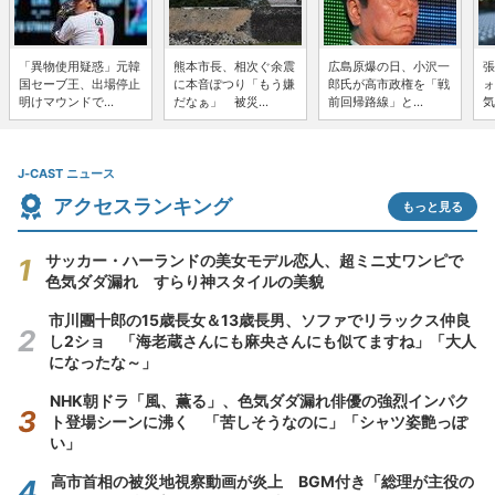
「異物使用疑惑」元韓
熊本市長、相次ぐ余震
広島原爆の日、小沢一
張
国セーブ王、出場停止
に本音ぽつり「もう嫌
郎氏が高市政権を「戦
ォ
明けマウンドで...
だなぁ」 被災...
前回帰路線」と...
気
J-CAST ニュース
アクセスランキング
もっと見る
サッカー・ハーランドの美女モデル恋人、超ミニ丈ワンピで
色気ダダ漏れ すらり神スタイルの美貌
市川團十郎の15歳長女＆13歳長男、ソファでリラックス仲良
し2ショ 「海老蔵さんにも麻央さんにも似てますね」「大人
になったな～」
NHK朝ドラ「風、薫る」、色気ダダ漏れ俳優の強烈インパク
ト登場シーンに沸く 「苦しそうなのに」「シャツ姿艶っぽ
い」
高市首相の被災地視察動画が炎上 BGM付き「総理が主役の