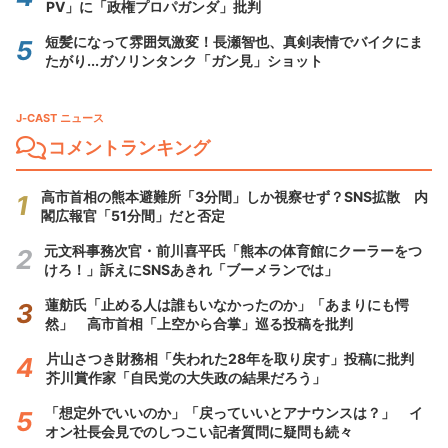
PV」に「政権プロパガンダ」批判
短髪になって雰囲気激変！長瀬智也、真剣表情でバイクにま
たがり...ガソリンタンク「ガン見」ショット
J-CAST ニュース
コメントランキング
高市首相の熊本避難所「3分間」しか視察せず？SNS拡散 内
閣広報官「51分間」だと否定
元文科事務次官・前川喜平氏「熊本の体育館にクーラーをつ
けろ！」訴えにSNSあきれ「ブーメランでは」
蓮舫氏「止める人は誰もいなかったのか」「あまりにも愕
然」 高市首相「上空から合掌」巡る投稿を批判
片山さつき財務相「失われた28年を取り戻す」投稿に批判
芥川賞作家「自民党の大失政の結果だろう」
「想定外でいいのか」「戻っていいとアナウンスは？」 イ
オン社長会見でのしつこい記者質問に疑問も続々