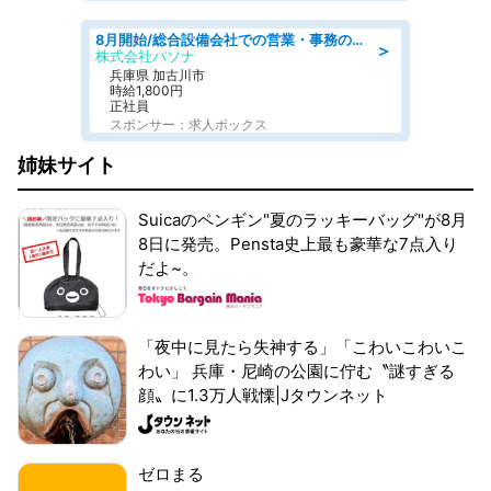
8月開始/総合設備会社での営業・事務のお仕事/即日勤務可/車通勤可/営業/営業事務
＞
株式会社パソナ
兵庫県 加古川市
時給1,800円
正社員
スポンサー：求人ボックス
姉妹サイト
Suicaのペンギン"夏のラッキーバッグ"が8月
8日に発売。Pensta史上最も豪華な7点入り
だよ~。
「夜中に見たら失神する」「こわいこわいこ
わい」 兵庫・尼崎の公園に佇む〝謎すぎる
顔〟に1.3万人戦慄|Jタウンネット
ゼロまる