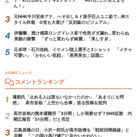
ん！」
元NHK中川安奈アナ、へそ出し＆ド派手巨人ユニ姿で...神ス
タイル炸裂 G党も大喜び「反則級のビジュアル」
伊藤蘭、透け感黒ロングドレス姿で色気ダダ漏れ...変わらぬ
美貌の衝撃 「ずっと変わらず綺麗」「美しすぎ」
元卓球・石川佳純、イケメン陸上選手と2ショット 「メチャ
可愛い」「かわいい笑顔」「美男美女」話題に
J-CAST ニュース
コメントランキング
蓮舫氏「止める人は誰もいなかったのか」「あまりにも愕
然」 高市首相「上空から合掌」巡る投稿を批判
高市首相の熊本避難所「3分間」しか視察せず？SNS拡散 内
閣広報官「51分間」だと否定
広島原爆の日、小沢一郎氏が高市政権を「戦前回帰路線」と
非難 「この国は再び滅亡に向かいかねない」