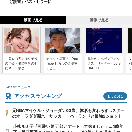
ど読書』ベストセラーに
動画で見る
画像で見る
「鬼滅の刃」禰豆子役
ナイツ・塙宣之、You
解散のレペゼンフォッ
女
の声優・鬼頭明里の姿
Tuberヒカルの落語家
クス元リーダー・DJ S
利
にネット騒然 ...
デビュー...
HACHO...
ッ
J-CAST ニュース
アクセスランキング
もっと見る
元NBAマイケル・ジョーダン63歳、体形も変わらず...スター
のオーラダダ漏れ サッカー・ハーランドと最強2ショット
小柳ルミ子「可愛い弟 五郎とデートして来ました」...4歳年
下・野口五郎とステキ2ショット 「40代にしか見えませ