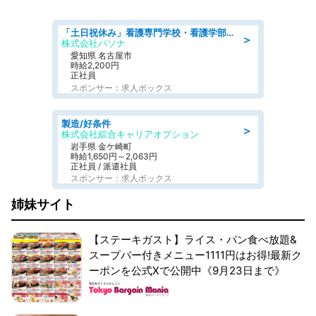
「土日祝休み」看護専門学校・看護学部での教員業務/高時給/要資格:保健師、正看護師
＞
株式会社パソナ
愛知県 名古屋市
時給2,200円
正社員
スポンサー：求人ボックス
製造/好条件
＞
株式会社綜合キャリアオプション
岩手県 金ケ崎町
時給1,650円～2,063円
正社員 / 派遣社員
スポンサー：求人ボックス
姉妹サイト
【ステーキガスト】ライス・パン食べ放題&
スープバー付きメニュー1111円はお得!最新ク
ーポンを公式Xで公開中《9月23日まで》