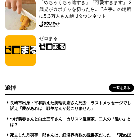
「めちゃくちゃ遠すぎ」「可愛すぎます」 2
歳児がカボチャを切ったら...〝左手〟の場所
に5.3万人もん絶|Jタウンネット
ゼロまる
追悼
一覧を見る
長崎市出身・平和訴えた美輪明宏さん死去 ラストメッセージでも
訴え「愛があれば 戦争なんか起こりません」
つげ義春さんと白土三平さん カリスマ漫画家、二人の「違い」と
は？
死去した丹羽宇一郎さんは、経済界有数の読書家だった 『死ぬほ