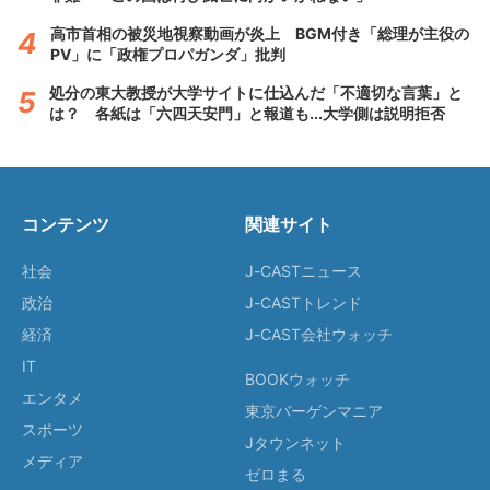
高市首相の被災地視察動画が炎上 BGM付き「総理が主役の
PV」に「政権プロパガンダ」批判
処分の東大教授が大学サイトに仕込んだ「不適切な言葉」と
は？ 各紙は「六四天安門」と報道も...大学側は説明拒否
コンテンツ
関連サイト
社会
J-CASTニュース
政治
J-CASTトレンド
経済
J-CAST会社ウォッチ
IT
BOOKウォッチ
エンタメ
東京バーゲンマニア
スポーツ
Jタウンネット
メディア
ゼロまる