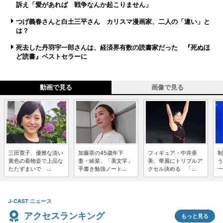
訴え「愛があれば 戦争なんか起こりません」
つげ義春さんと白土三平さん カリスマ漫画家、二人の「違い」と
は？
死去した丹羽宇一郎さんは、経済界有数の読書家だった 『死ぬほ
ど読書』ベストセラーに
動画で見る
画像で見る
三田寛子、優雅な淡い
加藤茶の45歳年下
フィギュア・中井亜
制
黄色の着物姿で上品な
妻・綾菜、「美文字」
美、華麗にトリプルア
う
たたずまいで ...
手書き勉強ノート...
クセル決める 「...
一
J-CAST ニュース
アクセスランキング
もっと見る