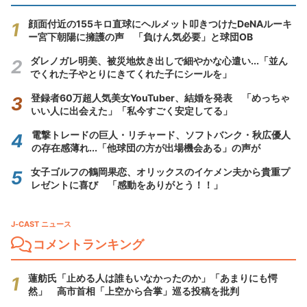
顔面付近の155キロ直球にヘルメット叩きつけたDeNAルーキ
ー宮下朝陽に擁護の声 「負けん気必要」と球団OB
ダレノガレ明美、被災地炊き出しで細やかな心遣い...「並ん
でくれた子やとりにきてくれた子にシールを」
登録者60万超人気美女YouTuber、結婚を発表 「めっちゃ
いい人に出会えた」「私今すごく安定してる」
電撃トレードの巨人・リチャード、ソフトバンク・秋広優人
の存在感薄れ...「他球団の方が出場機会ある」の声が
女子ゴルフの鶴岡果恋、オリックスのイケメン夫から貴重プ
レゼントに喜び 「感動をありがとう！！」
J-CAST ニュース
コメントランキング
蓮舫氏「止める人は誰もいなかったのか」「あまりにも愕
然」 高市首相「上空から合掌」巡る投稿を批判