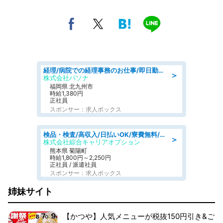
経理/病院での経理事務のお仕事/即日勤務可/車通勤可/経理/一般事務
＞
株式会社パソナ
福岡県 北九州市
時給1,380円
正社員
スポンサー：求人ボックス
検品・検査/高収入/日払いOK/寮費無料/日勤/20・30・40代活躍中
＞
株式会社綜合キャリアオプション
熊本県 菊陽町
時給1,800円～2,250円
正社員 / 派遣社員
スポンサー：求人ボックス
姉妹サイト
【かつや】人気メニューが税抜150円引き&ご