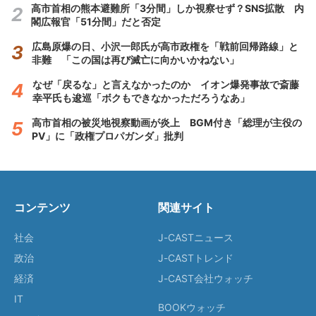
高市首相の熊本避難所「3分間」しか視察せず？SNS拡散 内
閣広報官「51分間」だと否定
広島原爆の日、小沢一郎氏が高市政権を「戦前回帰路線」と
非難 「この国は再び滅亡に向かいかねない」
なぜ「戻るな」と言えなかったのか イオン爆発事故で斎藤
幸平氏も逡巡「ボクもできなかっただろうなあ」
高市首相の被災地視察動画が炎上 BGM付き「総理が主役の
PV」に「政権プロパガンダ」批判
コンテンツ
関連サイト
社会
J-CASTニュース
政治
J-CASTトレンド
経済
J-CAST会社ウォッチ
IT
BOOKウォッチ