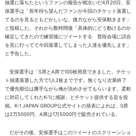
抽選に落ちたというファンの報告が相次いだ4月20日、安
保選手は「長年待ち望んだファンが今回のチケット落選し
てるのを見るともどかしいな。微力ながら安保動きます」
と投稿した。それから数時間後「具体的にどう動けるのか
確定してきたので練習後にツイートする 普段会場に試合
を見に行ってて今回落選してしまった人達を優先します」
と予告した。
安保選手は「S席とA席で100枚用意できました。チケッ
ト抽選落選した方で1人2枚までです。無くなり次第終了
で優先順位は勝手ながら俺が決めさせてもらいます。柔軟
に対応してくれたK-1に感謝」とチケット提供する旨を投
稿。K-1 JAPAN GROUP公式サイトの発表によれば、S席
は2万5000円、A席は1万5000円で販売されている。
だがその後、安保選手はこのツイートのスクリーンショ