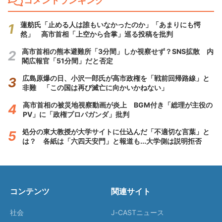
コメントランキング
蓮舫氏「止める人は誰もいなかったのか」「あまりにも愕
然」 高市首相「上空から合掌」巡る投稿を批判
高市首相の熊本避難所「3分間」しか視察せず？SNS拡散 内
閣広報官「51分間」だと否定
広島原爆の日、小沢一郎氏が高市政権を「戦前回帰路線」と
非難 「この国は再び滅亡に向かいかねない」
高市首相の被災地視察動画が炎上 BGM付き「総理が主役の
PV」に「政権プロパガンダ」批判
処分の東大教授が大学サイトに仕込んだ「不適切な言葉」と
は？ 各紙は「六四天安門」と報道も...大学側は説明拒否
コンテンツ
関連サイト
社会
J-CASTニュース