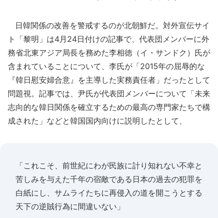
日韓関係の改善を警戒するのが北朝鮮だ。対外宣伝サイ
ト「黎明」は4月24日付けの記事で、代表団メンバーに外
務省北東アジア局長を務めた李相徳（イ・サンドク）氏が
含まれていることについて、李氏が「2015年の屈辱的な
『韓日慰安婦合意』を主導した実務責任者」だったとして
問題視。記事では、尹氏が代表団メンバーについて「未来
志向的な韓日関係を確立するための最高の専門家たちで構
成された」などと韓国国内向けに説明したとして、
「これこそ、前世紀にわが民族に計り知れない不幸と
苦しみを与えた千年の宿敵である日本の過去の犯罪を
白紙にし、サムライたちに再侵入の道を開こうとする
天下の逆賊行為に間違いない」