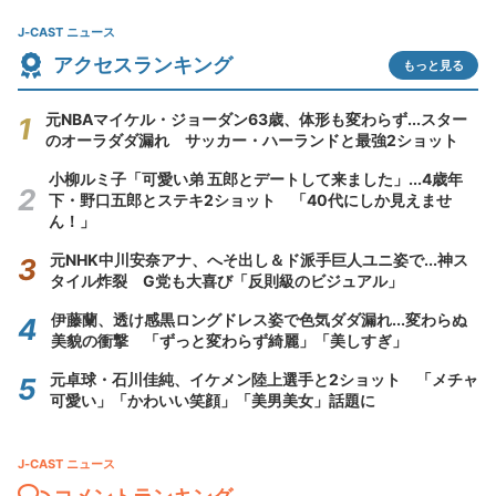
J-CAST ニュース
アクセスランキング
もっと見る
元NBAマイケル・ジョーダン63歳、体形も変わらず...スター
のオーラダダ漏れ サッカー・ハーランドと最強2ショット
小柳ルミ子「可愛い弟 五郎とデートして来ました」...4歳年
下・野口五郎とステキ2ショット 「40代にしか見えませ
ん！」
元NHK中川安奈アナ、へそ出し＆ド派手巨人ユニ姿で...神ス
タイル炸裂 G党も大喜び「反則級のビジュアル」
伊藤蘭、透け感黒ロングドレス姿で色気ダダ漏れ...変わらぬ
美貌の衝撃 「ずっと変わらず綺麗」「美しすぎ」
元卓球・石川佳純、イケメン陸上選手と2ショット 「メチャ
可愛い」「かわいい笑顔」「美男美女」話題に
J-CAST ニュース