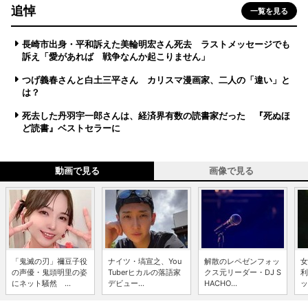
追悼
一覧を見る
長崎市出身・平和訴えた美輪明宏さん死去 ラストメッセージでも
訴え「愛があれば 戦争なんか起こりません」
つげ義春さんと白土三平さん カリスマ漫画家、二人の「違い」と
は？
死去した丹羽宇一郎さんは、経済界有数の読書家だった 『死ぬほ
ど読書』ベストセラーに
動画で見る
画像で見る
「鬼滅の刃」禰豆子役
ナイツ・塙宣之、You
解散のレペゼンフォッ
女
の声優・鬼頭明里の姿
Tuberヒカルの落語家
クス元リーダー・DJ S
利
にネット騒然 ...
デビュー...
HACHO...
ッ