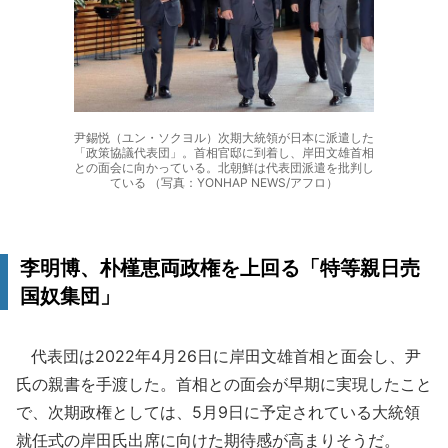
尹錫悦（ユン・ソクヨル）次期大統領が日本に派遣した
「政策協議代表団」。首相官邸に到着し、岸田文雄首相
との面会に向かっている。北朝鮮は代表団派遣を批判し
ている （写真：YONHAP NEWS/アフロ）
李明博、朴槿恵両政権を上回る「特等親日売
国奴集団」
代表団は2022年4月26日に岸田文雄首相と面会し、尹
氏の親書を手渡した。首相との面会が早期に実現したこと
で、次期政権としては、5月9日に予定されている大統領
就任式の岸田氏出席に向けた期待感が高まりそうだ。