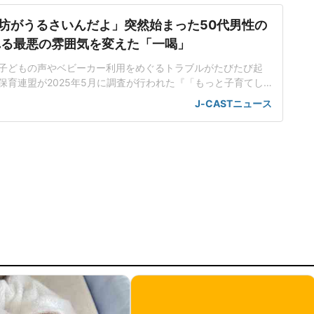
坊がうるさいんだよ」突然始まった50代男性の
れる最悪の雰囲気を変えた「一喝」
子どもの声やベビーカー利用をめぐるトラブルがたびたび起
保育連盟が2025年5月に調査が行われた『「もっと子育てし
ケート2025』の結果には、「外食、電車、公共の場での子ど
J-CASTニュース
の冷たい視線や苦情に心が疲弊」「電車の座席やエレベータ
い」といった声が寄せられている。東京都内在住の佐藤真理
)は、新幹線