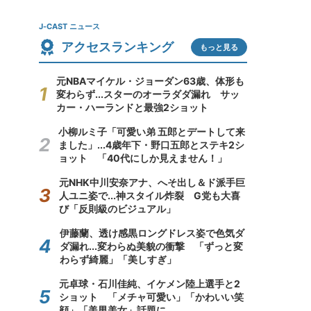
J-CAST ニュース
アクセスランキング
もっと見る
元NBAマイケル・ジョーダン63歳、体形も
変わらず...スターのオーラダダ漏れ サッ
カー・ハーランドと最強2ショット
小柳ルミ子「可愛い弟 五郎とデートして来
ました」...4歳年下・野口五郎とステキ2シ
ョット 「40代にしか見えません！」
元NHK中川安奈アナ、へそ出し＆ド派手巨
人ユニ姿で...神スタイル炸裂 G党も大喜
び「反則級のビジュアル」
伊藤蘭、透け感黒ロングドレス姿で色気ダ
ダ漏れ...変わらぬ美貌の衝撃 「ずっと変
わらず綺麗」「美しすぎ」
元卓球・石川佳純、イケメン陸上選手と2
ショット 「メチャ可愛い」「かわいい笑
顔」「美男美女」話題に