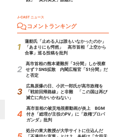
J-CAST ニュース
コメントランキング
蓮舫氏「止める人は誰もいなかったのか」
「あまりにも愕然」 高市首相「上空から
合掌」巡る投稿を批判
高市首相の熊本避難所「3分間」しか視察
せず？SNS拡散 内閣広報官「51分間」だ
と否定
広島原爆の日、小沢一郎氏が高市政権を
「戦前回帰路線」と非難 「この国は再び
滅亡に向かいかねない」
高市首相の被災地視察動画が炎上 BGM
付き「総理が主役のPV」に「政権プロパ
ガンダ」批判
処分の東大教授が大学サイトに仕込んだ
「不適切な言葉」とは？ 各紙は「六四天