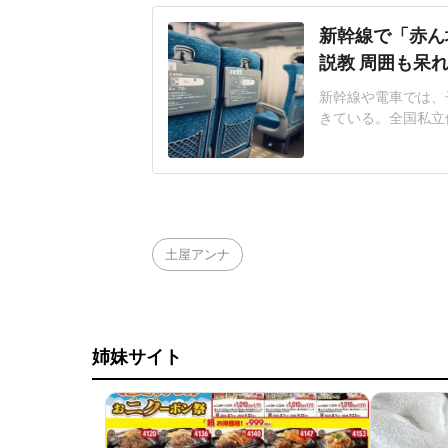
新幹線で「赤ん
説教 周囲も呆
新幹線や電車では、
きている。全国私立
やすい社会へ」アン
もの泣き声・騒ぎへ
ー利用の理解が欲し
子さん(仮名・40代
土屋アンナ
姉妹サイト