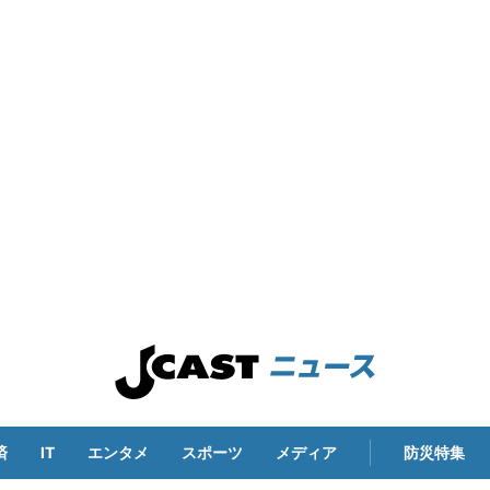
済
IT
エンタメ
スポーツ
メディア
防災特集