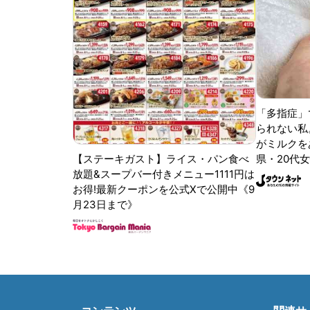
「多指症」
られない私
がミルクをあ
【ステーキガスト】ライス・パン食べ
県・20代女
放題&スープバー付きメニュー1111円は
お得!最新クーポンを公式Xで公開中《9
月23日まで》