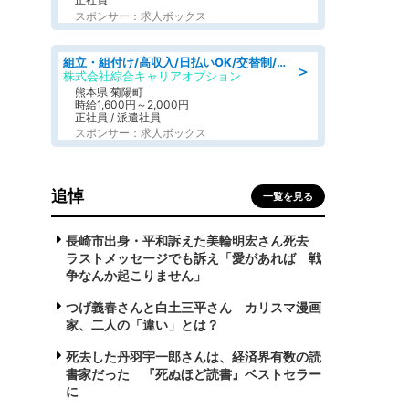
スポンサー：求人ボックス
組立・組付け/高収入/日払いOK/交替制/20・30・40代活躍中/製造 工場
＞
株式会社綜合キャリアオプション
熊本県 菊陽町
時給1,600円～2,000円
正社員 / 派遣社員
スポンサー：求人ボックス
追悼
一覧を見る
長崎市出身・平和訴えた美輪明宏さん死去
ラストメッセージでも訴え「愛があれば 戦
争なんか起こりません」
つげ義春さんと白土三平さん カリスマ漫画
家、二人の「違い」とは？
死去した丹羽宇一郎さんは、経済界有数の読
書家だった 『死ぬほど読書』ベストセラー
に