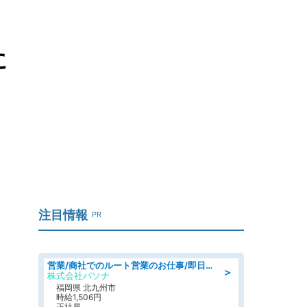
に
注目情報
PR
営業/商社でのルート営業のお仕事/即日勤務可/車通勤可/営業
＞
株式会社パソナ
福岡県 北九州市
時給1,506円
正社員