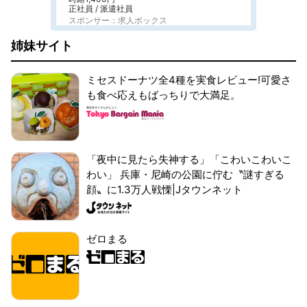
正社員 / 派遣社員
スポンサー：求人ボックス
姉妹サイト
ミセスドーナツ全4種を実食レビュー!可愛さ
も食べ応えもばっちりで大満足。
「夜中に見たら失神する」「こわいこわいこ
わい」 兵庫・尼崎の公園に佇む〝謎すぎる
顔〟に1.3万人戦慄|Jタウンネット
ゼロまる