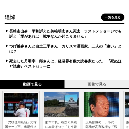
追悼
一覧を見る
長崎市出身・平和訴えた美輪明宏さん死去 ラストメッセージでも
訴え「愛があれば 戦争なんか起こりません」
つげ義春さんと白土三平さん カリスマ漫画家、二人の「違い」と
は？
死去した丹羽宇一郎さんは、経済界有数の読書家だった 『死ぬほ
ど読書』ベストセラーに
動画で見る
画像で見る
「異物使用疑惑」元韓
熊本市長、相次ぐ余震
広島原爆の日、小沢一
張
国セーブ王、出場停止
に本音ぽつり「もう嫌
郎氏が高市政権を「戦
ォ