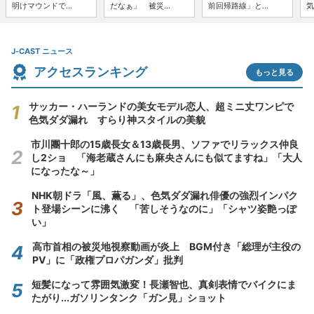
明けマウンドで...
だなぁ」 被災...
前回帰路線」と...
気
J-CAST ニュース
アクセスランキング
もっと見る
サッカー・ハーランドの美女モデル恋人、超ミニ丈ワンピで
色気ダダ漏れ すらり神スタイルの美貌
市川團十郎の15歳長女＆13歳長男、ソファでリラックス仲良
し2ショ 「海老蔵さんにも麻央さんにも似てますね」「大人
になったな～」
NHK朝ドラ「風、薫る」、色気ダダ漏れ俳優の強烈インパク
ト登場シーンに沸く 「苦しそうなのに」「シャツ姿艶っぽ
い」
高市首相の被災地視察動画が炎上 BGM付き「総理が主役の
PV」に「政権プロパガンダ」批判
短髪になって雰囲気激変！長瀬智也、真剣表情でバイクにま
たがり...ガソリンタンク「ガン見」ショット