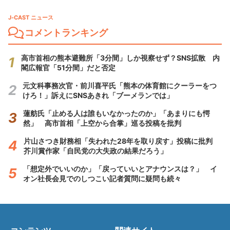
J-CAST ニュース
コメントランキング
高市首相の熊本避難所「3分間」しか視察せず？SNS拡散 内
閣広報官「51分間」だと否定
元文科事務次官・前川喜平氏「熊本の体育館にクーラーをつ
けろ！」訴えにSNSあきれ「ブーメランでは」
蓮舫氏「止める人は誰もいなかったのか」「あまりにも愕
然」 高市首相「上空から合掌」巡る投稿を批判
片山さつき財務相「失われた28年を取り戻す」投稿に批判
芥川賞作家「自民党の大失政の結果だろう」
「想定外でいいのか」「戻っていいとアナウンスは？」 イ
オン社長会見でのしつこい記者質問に疑問も続々