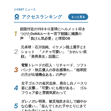
J-CAST ニュース
アクセスランキング
もっと見る
顔面付近の155キロ直球にヘルメット叩き
つけたDeNAルーキー宮下朝陽に擁護の
声 「負けん気必要」と球団OB
元卓球・石川佳純、イケメン陸上選手と2
ショット 「メチャ可愛い」「かわいい笑
顔」「美男美女」話題に
電撃トレードの巨人・リチャード、ソフト
バンク・秋広優人の存在感薄れ...「他球団
の方が出場機会ある」の声が
女子ゴルフの金沢志奈、肩出し白ノースリ
姿に反響...「可愛いにも程がある」 ゴル
フウェア姿と雰囲気変わって
ダレノガレ明美、被災地炊き出しで細やか
な心遣い...「並んでくれた子やとりにきて
くれた子にシールを」