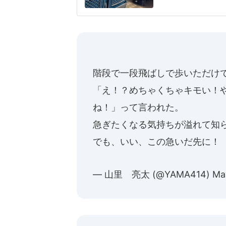
もの泣き声・騒ぎへ
ー利用の理解が欲し
子さん(仮名・40代
階段で一段飛ばしで歩いただけ
「え！？めちゃくちゃキモい！
ね！」って言われた。
急ぎたくなる気持ちが溢れて知
でも、いい、この急いだ先に！
— 山里 亮太 (@YAMA414)
Ma