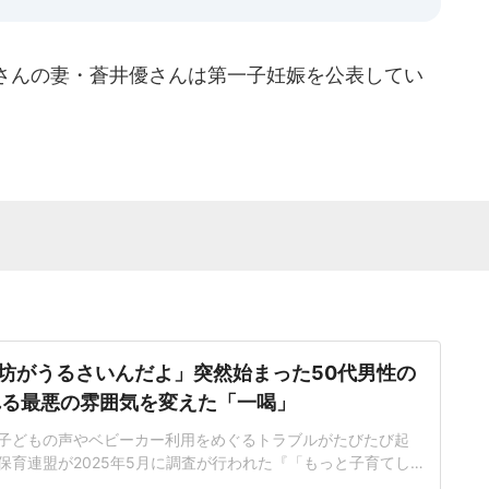
さんの妻・蒼井優さんは第一子妊娠を公表してい
坊がうるさいんだよ」突然始まった50代男性の
れる最悪の雰囲気を変えた「一喝」
子どもの声やベビーカー利用をめぐるトラブルがたびたび起
保育連盟が2025年5月に調査が行われた『「もっと子育てし
ケート2025』の結果には、「外食、電車、公共の場での子ど