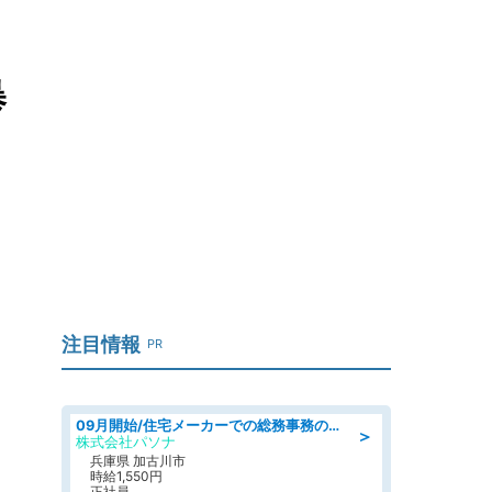
暴
注目情報
PR
09月開始/住宅メーカーでの総務事務のお仕事/駅近/車通勤可/一般事務/人事労務
＞
株式会社パソナ
兵庫県 加古川市
時給1,550円
正社員