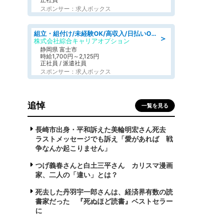
スポンサー：求人ボックス
組立・組付け/未経験OK/高収入/日払いOK/交替制/20・30・40代活躍中
＞
株式会社綜合キャリアオプション
静岡県 富士市
時給1,700円～2,125円
正社員 / 派遣社員
スポンサー：求人ボックス
追悼
一覧を見る
長崎市出身・平和訴えた美輪明宏さん死去
ラストメッセージでも訴え「愛があれば 戦
争なんか起こりません」
つげ義春さんと白土三平さん カリスマ漫画
家、二人の「違い」とは？
死去した丹羽宇一郎さんは、経済界有数の読
書家だった 『死ぬほど読書』ベストセラー
に