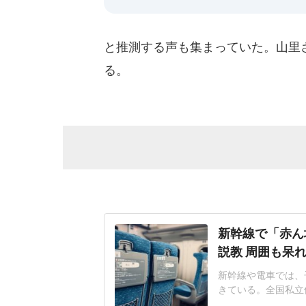
と推測する声も集まっていた。山里
る。
新幹線で「赤ん
説教 周囲も呆
新幹線や電車では、
きている。全国私立
やすい社会へ」アン