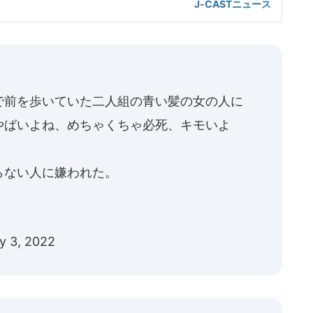
J-CASTニュース
の冷たい視線や苦情に心が疲弊」「電車の座席やエレベータ
い」といった声が寄せられている。東京都内在住の佐藤真理
)は、新幹線
で前を歩いていた二人組の青い髪の女の人に
やばいよね、めちゃくちゃ必死、キモいよ
らない人に嫌われた。
y 3, 2022