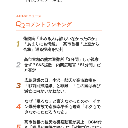
J-CAST ニュース
コメントランキング
蓮舫氏「止める人は誰もいなかったのか」
「あまりにも愕然」 高市首相「上空から
合掌」巡る投稿を批判
高市首相の熊本避難所「3分間」しか視察
せず？SNS拡散 内閣広報官「51分間」だ
と否定
広島原爆の日、小沢一郎氏が高市政権を
「戦前回帰路線」と非難 「この国は再び
滅亡に向かいかねない」
なぜ「戻るな」と言えなかったのか イオ
ン爆発事故で斎藤幸平氏も逡巡「ボクもで
きなかっただろうなあ」
高市首相の被災地視察動画が炎上 BGM付
き「総理が主役のPV」に「政権プロパガン