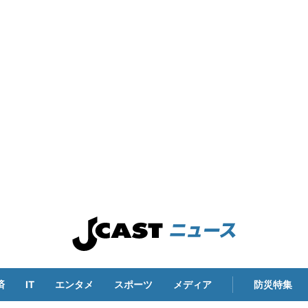
済
IT
エンタメ
スポーツ
メディア
防災特集