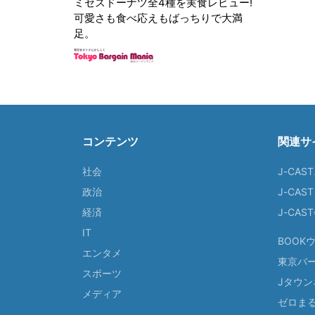
ミセスドーナツ全4種を実食レビュー!
可愛さも食べ応えもばっちりで大満
足。
コンテンツ
関連サ
社会
J-CAS
政治
J-CAS
経済
J-CA
IT
BOOK
エンタメ
東京バ
スポーツ
Jタウン
メディア
ゼロま