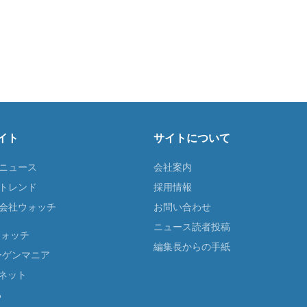
イト
サイトについて
Tニュース
会社案内
Tトレンド
採用情報
ST会社ウォッチ
お問い合わせ
ニュース読者投稿
ウォッチ
編集長からの手紙
ーゲンマニア
ネット
る