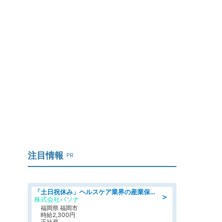
注目情報
PR
「土日祝休み」ヘルスケア業界の産業保健師/高時給/未経験OK/要資格:保健師、正看護師
＞
株式会社パソナ
福岡県 福岡市
時給2,300円
正社員