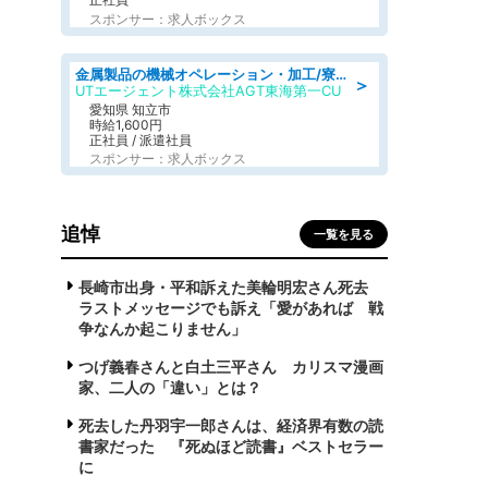
スポンサー：求人ボックス
金属製品の機械オペレーション・加工/寮完備/日払い/工場・製造
＞
UTエージェント株式会社AGT東海第一CU
愛知県 知立市
時給1,600円
正社員 / 派遣社員
スポンサー：求人ボックス
追悼
一覧を見る
長崎市出身・平和訴えた美輪明宏さん死去
ラストメッセージでも訴え「愛があれば 戦
争なんか起こりません」
つげ義春さんと白土三平さん カリスマ漫画
家、二人の「違い」とは？
死去した丹羽宇一郎さんは、経済界有数の読
書家だった 『死ぬほど読書』ベストセラー
に