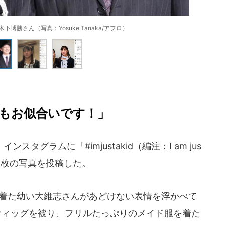
博勝さん（写真：Yosuke Tanaka/アフロ）
もお似合いです！」
グラムに「#imjustakid（編注：I am jus
え2枚の写真を投稿した。
を着た幼い大維志さんがあどけない表情を浮かべて
ウィッグを被り、フリルたっぷりのメイド服を着た