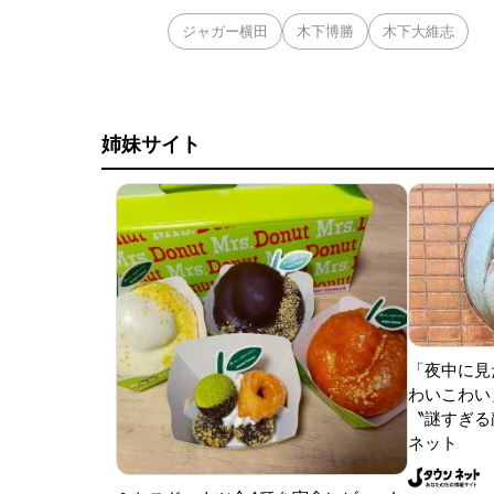
ジャガー横田
木下博勝
木下大維志
姉妹サイト
「夜中に見
わいこわい
〝謎すぎる顔
ネット