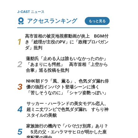
J-CAST ニュース
アクセスランキング
もっと見る
高市首相の被災地視察動画が炎上 BGM付
き「総理が主役のPV」に「政権プロパガン
ダ」批判
蓮舫氏「止める人は誰もいなかったのか」
「あまりにも愕然」 高市首相「上空から
合掌」巡る投稿を批判
NHK朝ドラ「風、薫る」、色気ダダ漏れ俳
優の強烈インパクト登場シーンに沸く
「苦しそうなのに」「シャツ姿艶っぽい」
サッカー・ハーランドの美女モデル恋人、
超ミニ丈ワンピで色気ダダ漏れ すらり神
スタイルの美貌
家族旅行の機内で「パパだけ別席」あり？
5児の父・エハラマサヒロが明かした座
席配置の理由