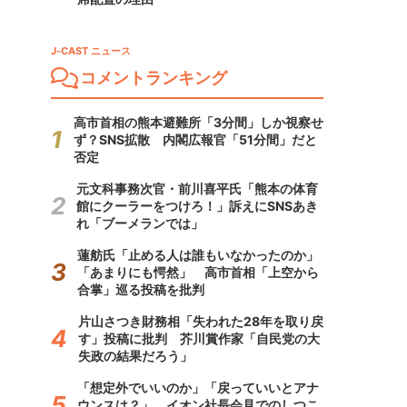
J-CAST ニュース
コメントランキング
高市首相の熊本避難所「3分間」しか視察せ
ず？SNS拡散 内閣広報官「51分間」だと
否定
元文科事務次官・前川喜平氏「熊本の体育
館にクーラーをつけろ！」訴えにSNSあき
れ「ブーメランでは」
蓮舫氏「止める人は誰もいなかったのか」
「あまりにも愕然」 高市首相「上空から
合掌」巡る投稿を批判
片山さつき財務相「失われた28年を取り戻
す」投稿に批判 芥川賞作家「自民党の大
失政の結果だろう」
「想定外でいいのか」「戻っていいとアナ
ウンスは？」 イオン社長会見でのしつこ