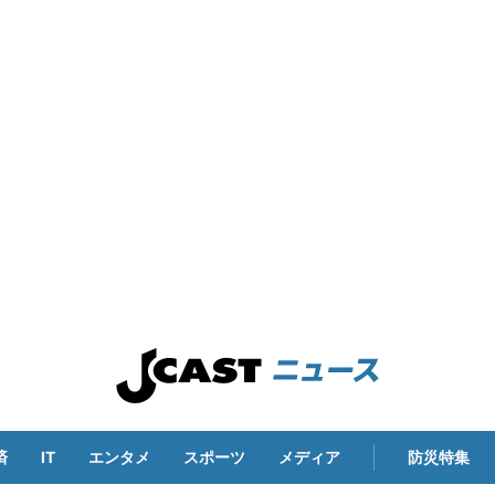
済
IT
エンタメ
スポーツ
メディア
防災特集