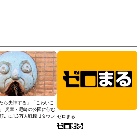
たら失神する」「こわいこ
」 兵庫・尼崎の公園に佇む
〟に1.3万人戦慄|Jタウン
ゼロまる