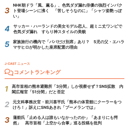
NHK朝ドラ「風、薫る」、色気ダダ漏れ俳優の強烈インパク
ト登場シーンに沸く 「苦しそうなのに」「シャツ姿艶っぽ
い」
サッカー・ハーランドの美女モデル恋人、超ミニ丈ワンピで
色気ダダ漏れ すらり神スタイルの美貌
家族旅行の機内で「パパだけ別席」あり？ 5児の父・エハラ
マサヒロが明かした座席配置の理由
J-CAST ニュース
コメントランキング
高市首相の熊本避難所「3分間」しか視察せず？SNS拡散 内
閣広報官「51分間」だと否定
元文科事務次官・前川喜平氏「熊本の体育館にクーラーをつ
けろ！」訴えにSNSあきれ「ブーメランでは」
蓮舫氏「止める人は誰もいなかったのか」「あまりにも愕
然」 高市首相「上空から合掌」巡る投稿を批判