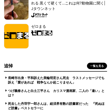
れる 黒くて硬くて...これは何?動物園に聞く|
Jタウンネット
ゼロまる
追悼
一覧を見る
長崎市出身・平和訴えた美輪明宏さん死去 ラストメッセージでも
訴え「愛があれば 戦争なんか起こりません」
つげ義春さんと白土三平さん カリスマ漫画家、二人の「違い」と
は？
死去した丹羽宇一郎さんは、経済界有数の読書家だった 『死ぬほ
ど読書』ベストセラーに