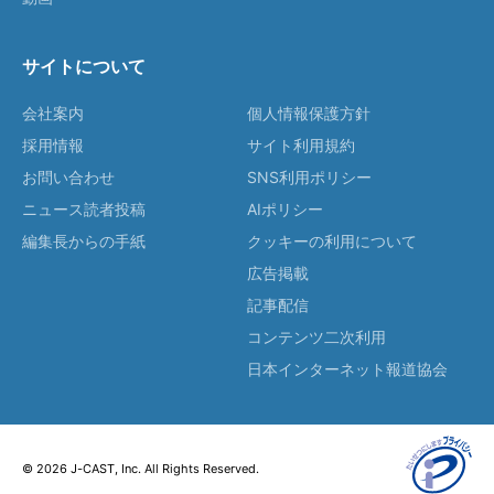
サイトについて
会社案内
個人情報保護方針
採用情報
サイト利用規約
お問い合わせ
SNS利用ポリシー
ニュース読者投稿
AIポリシー
編集長からの手紙
クッキーの利用について
広告掲載
記事配信
コンテンツ二次利用
日本インターネット報道協会
© 2026 J-CAST, Inc. All Rights Reserved.