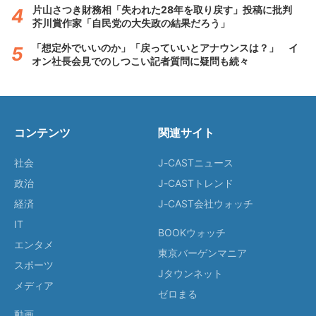
片山さつき財務相「失われた28年を取り戻す」投稿に批判
芥川賞作家「自民党の大失政の結果だろう」
「想定外でいいのか」「戻っていいとアナウンスは？」 イ
オン社長会見でのしつこい記者質問に疑問も続々
コンテンツ
関連サイト
社会
J-CASTニュース
政治
J-CASTトレンド
経済
J-CAST会社ウォッチ
IT
BOOKウォッチ
エンタメ
東京バーゲンマニア
スポーツ
Jタウンネット
メディア
ゼロまる
動画