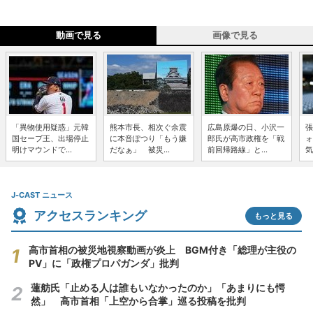
動画で見る
画像で見る
「異物使用疑惑」元韓
熊本市長、相次ぐ余震
広島原爆の日、小沢一
張
国セーブ王、出場停止
に本音ぽつり「もう嫌
郎氏が高市政権を「戦
ォ
明けマウンドで...
だなぁ」 被災...
前回帰路線」と...
気
J-CAST ニュース
アクセスランキング
もっと見る
高市首相の被災地視察動画が炎上 BGM付き「総理が主役の
PV」に「政権プロパガンダ」批判
蓮舫氏「止める人は誰もいなかったのか」「あまりにも愕
然」 高市首相「上空から合掌」巡る投稿を批判