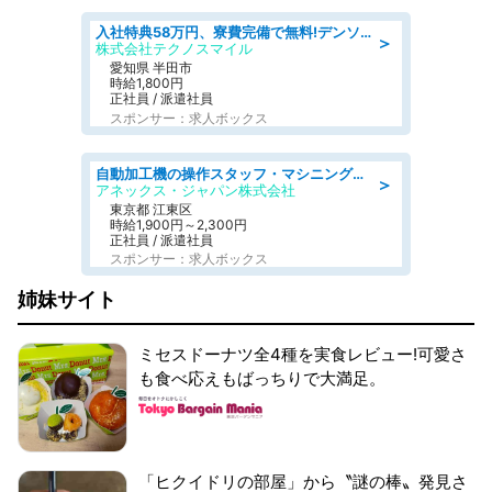
入社特典58万円、寮費完備で無料!デンソーで働こう!自動車工場で小型部品の検査業務 denso aichi
＞
株式会社テクノスマイル
愛知県 半田市
時給1,800円
正社員 / 派遣社員
スポンサー：求人ボックス
自動加工機の操作スタッフ・マシニングセンタ/工業系卒歓迎/未経験OK/定年なし/交通費支給/急募
＞
アネックス・ジャパン株式会社
東京都 江東区
時給1,900円～2,300円
正社員 / 派遣社員
スポンサー：求人ボックス
姉妹サイト
ミセスドーナツ全4種を実食レビュー!可愛さ
も食べ応えもばっちりで大満足。
「ヒクイドリの部屋」から〝謎の棒〟発見さ