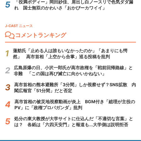
「役満ボディー」岡田紗佳、肩出し白ノースリで色気ダダ漏
れ 国士無双のかわいさ「おかぴーカワイイ」
J-CAST ニュース
コメントランキング
蓮舫氏「止める人は誰もいなかったのか」「あまりにも愕
然」 高市首相「上空から合掌」巡る投稿を批判
広島原爆の日、小沢一郎氏が高市政権を「戦前回帰路線」と
非難 「この国は再び滅亡に向かいかねない」
高市首相の熊本避難所「3分間」しか視察せず？SNS拡散 内
閣広報官「51分間」だと否定
高市首相の被災地視察動画が炎上 BGM付き「総理が主役の
PV」に「政権プロパガンダ」批判
処分の東大教授が大学サイトに仕込んだ「不適切な言葉」と
は？ 各紙は「六四天安門」と報道も...大学側は説明拒否