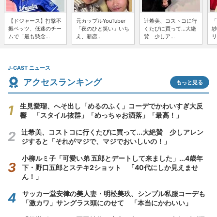
【ドジャース】打撃不
元カップルYouTuber
辻希美、コストコに行
「
振ベッツ、低迷のチー
「夜のひと笑い」いち
くたびに買って...大絶
紗
ムで「最も懸念...
え、新恋...
賛 少しア...
リ
J-CAST ニュース
アクセスランキング
もっと見る
生見愛瑠、へそ出し「めるのふく」コーデでかわいすぎ大反
響 「スタイル抜群」「めっちゃお洒落」「最高！」
辻希美、コストコに行くたびに買って...大絶賛 少しアレン
ジすると「それがマジで、マジでおいしいの！」
小柳ルミ子「可愛い弟 五郎とデートして来ました」...4歳年
下・野口五郎とステキ2ショット 「40代にしか見えませ
ん！」
サッカー堂安律の美人妻・明松美玖、シンプル私服コーデも
「激カワ」サングラス頭にのせて 「本当にかわいい」