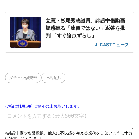
立憲・杉尾秀哉議員、誹謗中傷動画
疑惑巡る「流儀ではない」返答を批
判 「すぐ論点ずらし」
J-CASTニュース
ダチョウ倶楽部
上島竜兵