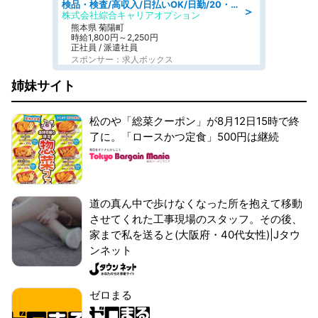
検品・検査/高収入/日払いOK/日勤/20・30・40代活躍中/製造 工場
＞
株式会社綜合キャリアオプション
熊本県 菊陽町
時給1,800円～2,250円
正社員 / 派遣社員
スポンサー：求人ボックス
姉妹サイト
松のや「総菜クーポン」が8月12日15時で終
了に。「ロースかつ定食」500円は継続
道の真ん中で歩けなくなった所を抱えて移動
させてくれた工事現場のスタッフ。その後、
家まで私を送ると(大阪府・40代女性)|Jタウ
ンネット
ゼロまる