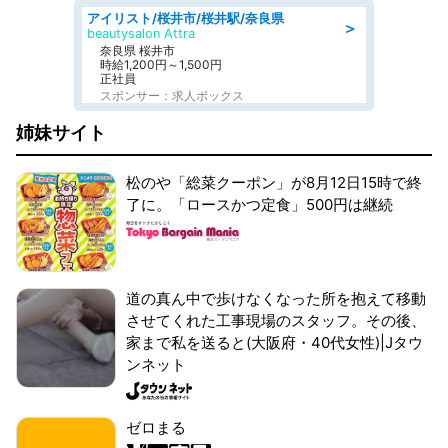
アイリスト/桜井市/桜井駅/奈良県
＞
beautysalon Attra
奈良県 桜井市
時給1,200円～1,500円
正社員
スポンサー：求人ボックス
姉妹サイト
松のや「総菜クーポン」が8月12日15時で終
了に。「ロースかつ定食」500円は継続
道の真ん中で歩けなくなった所を抱えて移動
させてくれた工事現場のスタッフ。その後、
家まで私を送ると(大阪府・40代女性)|Jタウ
ンネット
ゼロまる