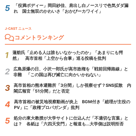
「役満ボディー」岡田紗佳、肩出し白ノースリで色気ダダ漏
れ 国士無双のかわいさ「おかぴーカワイイ」
J-CAST ニュース
コメントランキング
蓮舫氏「止める人は誰もいなかったのか」「あまりにも愕
然」 高市首相「上空から合掌」巡る投稿を批判
広島原爆の日、小沢一郎氏が高市政権を「戦前回帰路線」と
非難 「この国は再び滅亡に向かいかねない」
高市首相の熊本避難所「3分間」しか視察せず？SNS拡散 内
閣広報官「51分間」だと否定
高市首相の被災地視察動画が炎上 BGM付き「総理が主役の
PV」に「政権プロパガンダ」批判
処分の東大教授が大学サイトに仕込んだ「不適切な言葉」と
は？ 各紙は「六四天安門」と報道も...大学側は説明拒否