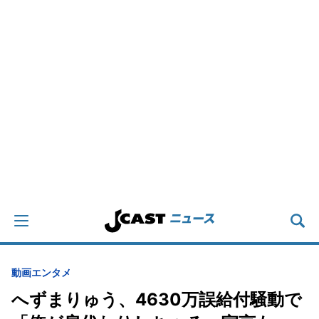
動画
エンタメ
へずまりゅう、4630万誤給付騒動で