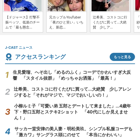
【ドジャース】打撃不
元カップルYouTuber
辻希美、コストコに行
「
振ベッツ、低迷のチー
「夜のひと笑い」いち
くたびに買って...大絶
紗
ムで「最も懸念...
え、新恋...
賛 少しア...
リ
J-CAST ニュース
アクセスランキング
もっと見る
生見愛瑠、へそ出し「めるのふく」コーデでかわいすぎ大反
響 「スタイル抜群」「めっちゃお洒落」「最高！」
辻希美、コストコに行くたびに買って...大絶賛 少しアレン
ジすると「それがマジで、マジでおいしいの！」
小柳ルミ子「可愛い弟 五郎とデートして来ました」...4歳年
下・野口五郎とステキ2ショット 「40代にしか見えませ
ん！」
サッカー堂安律の美人妻・明松美玖、シンプル私服コーデも
「激カワ」サングラス頭にのせて 「本当にかわいい」