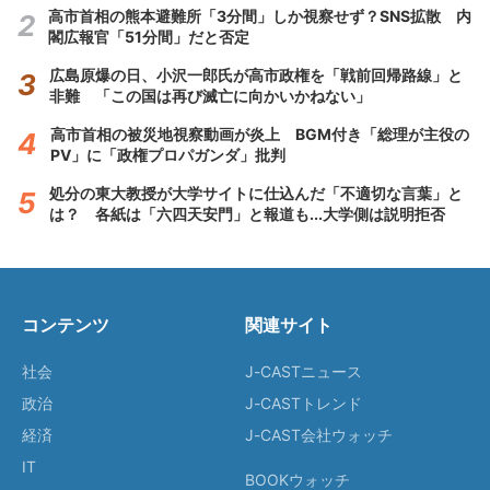
高市首相の熊本避難所「3分間」しか視察せず？SNS拡散 内
閣広報官「51分間」だと否定
広島原爆の日、小沢一郎氏が高市政権を「戦前回帰路線」と
非難 「この国は再び滅亡に向かいかねない」
高市首相の被災地視察動画が炎上 BGM付き「総理が主役の
PV」に「政権プロパガンダ」批判
処分の東大教授が大学サイトに仕込んだ「不適切な言葉」と
は？ 各紙は「六四天安門」と報道も...大学側は説明拒否
コンテンツ
関連サイト
社会
J-CASTニュース
政治
J-CASTトレンド
経済
J-CAST会社ウォッチ
IT
BOOKウォッチ