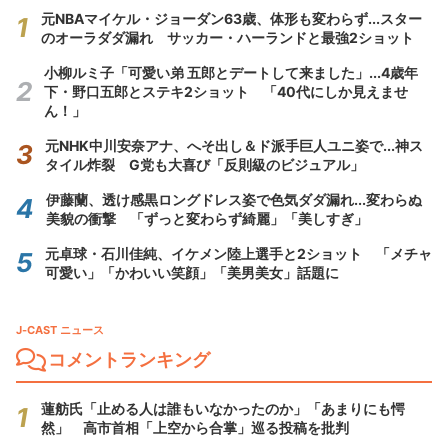
元NBAマイケル・ジョーダン63歳、体形も変わらず...スター
のオーラダダ漏れ サッカー・ハーランドと最強2ショット
小柳ルミ子「可愛い弟 五郎とデートして来ました」...4歳年
下・野口五郎とステキ2ショット 「40代にしか見えませ
ん！」
元NHK中川安奈アナ、へそ出し＆ド派手巨人ユニ姿で...神ス
タイル炸裂 G党も大喜び「反則級のビジュアル」
伊藤蘭、透け感黒ロングドレス姿で色気ダダ漏れ...変わらぬ
美貌の衝撃 「ずっと変わらず綺麗」「美しすぎ」
元卓球・石川佳純、イケメン陸上選手と2ショット 「メチャ
可愛い」「かわいい笑顔」「美男美女」話題に
J-CAST ニュース
コメントランキング
蓮舫氏「止める人は誰もいなかったのか」「あまりにも愕
然」 高市首相「上空から合掌」巡る投稿を批判