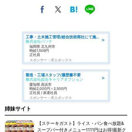
工事・土木施工管理/総合技術商社にて施工管理のお仕事/即日勤務可/車通勤可/工事・土木施工管理/生産・品質管理
＞
株式会社パソナ
福岡県 北九州市
時給1,506円
正社員
スポンサー：求人ボックス
製造・工場スタッフ/履歴書不要
＞
株式会社綜合キャリアオプション
愛知県 高浜市
時給2,000円～2,500円
正社員 / 派遣社員
スポンサー：求人ボックス
姉妹サイト
【ステーキガスト】ライス・パン食べ放題&
スープバー付きメニュー1111円はお得!最新ク