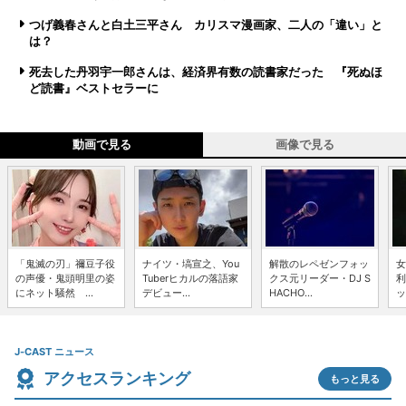
つげ義春さんと白土三平さん カリスマ漫画家、二人の「違い」と
は？
死去した丹羽宇一郎さんは、経済界有数の読書家だった 『死ぬほ
ど読書』ベストセラーに
動画で見る
画像で見る
「鬼滅の刃」禰豆子役
ナイツ・塙宣之、You
解散のレペゼンフォッ
女
の声優・鬼頭明里の姿
Tuberヒカルの落語家
クス元リーダー・DJ S
利
にネット騒然 ...
デビュー...
HACHO...
ッ
J-CAST ニュース
アクセスランキング
もっと見る