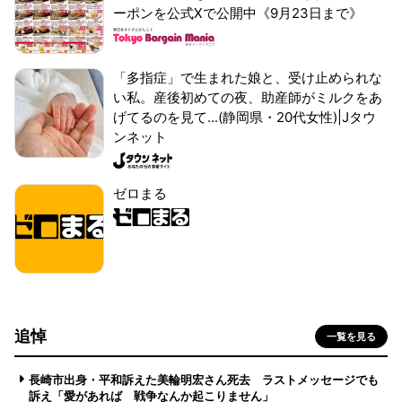
ーポンを公式Xで公開中《9月23日まで》
「多指症」で生まれた娘と、受け止められな
い私。産後初めての夜、助産師がミルクをあ
げてるのを見て...(静岡県・20代女性)|Jタウ
ンネット
ゼロまる
追悼
一覧を見る
長崎市出身・平和訴えた美輪明宏さん死去 ラストメッセージでも
訴え「愛があれば 戦争なんか起こりません」