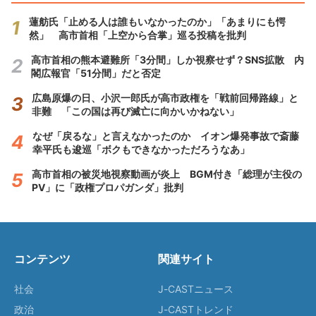
蓮舫氏「止める人は誰もいなかったのか」「あまりにも愕
然」 高市首相「上空から合掌」巡る投稿を批判
高市首相の熊本避難所「3分間」しか視察せず？SNS拡散 内
閣広報官「51分間」だと否定
広島原爆の日、小沢一郎氏が高市政権を「戦前回帰路線」と
非難 「この国は再び滅亡に向かいかねない」
なぜ「戻るな」と言えなかったのか イオン爆発事故で斎藤
幸平氏も逡巡「ボクもできなかっただろうなあ」
高市首相の被災地視察動画が炎上 BGM付き「総理が主役の
PV」に「政権プロパガンダ」批判
コンテンツ
関連サイト
社会
J-CASTニュース
政治
J-CASTトレンド