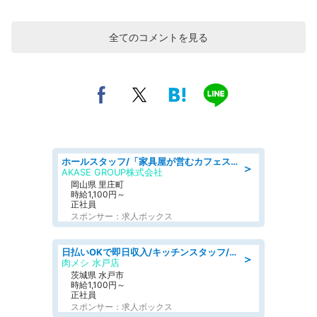
全てのコメントを見る
ホールスタッフ/「家具屋が営むカフェスタッフ!」週2日～OK!嬉しいまかない付き/岡山県/浅口郡里庄町
＞
AKASE GROUP株式会社
岡山県 里庄町
時給1,100円～
正社員
スポンサー：求人ボックス
日払いOKで即日収入/キッチンスタッフ/「原付免許必須」デリバリー業務など、自己成長可能な幅広い仕事に挑戦!髪型自由&ピアス・ネイルOK/茨城県/水戸市
＞
肉メシ 水戸店
茨城県 水戸市
時給1,100円～
正社員
スポンサー：求人ボックス