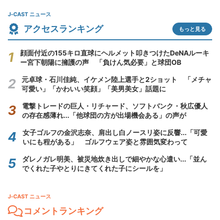
J-CAST ニュース
アクセスランキング
もっと見る
顔面付近の155キロ直球にヘルメット叩きつけたDeNAルーキ
ー宮下朝陽に擁護の声 「負けん気必要」と球団OB
元卓球・石川佳純、イケメン陸上選手と2ショット 「メチャ
可愛い」「かわいい笑顔」「美男美女」話題に
電撃トレードの巨人・リチャード、ソフトバンク・秋広優人
の存在感薄れ...「他球団の方が出場機会ある」の声が
女子ゴルフの金沢志奈、肩出し白ノースリ姿に反響...「可愛
いにも程がある」 ゴルフウェア姿と雰囲気変わって
ダレノガレ明美、被災地炊き出しで細やかな心遣い...「並ん
でくれた子やとりにきてくれた子にシールを」
J-CAST ニュース
コメントランキング