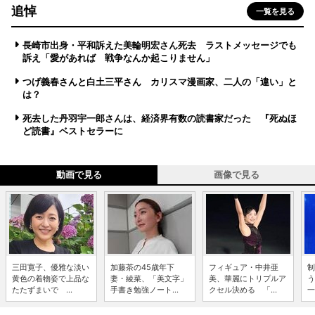
追悼
一覧を見る
長崎市出身・平和訴えた美輪明宏さん死去 ラストメッセージでも
訴え「愛があれば 戦争なんか起こりません」
つげ義春さんと白土三平さん カリスマ漫画家、二人の「違い」と
は？
死去した丹羽宇一郎さんは、経済界有数の読書家だった 『死ぬほ
ど読書』ベストセラーに
動画で見る
画像で見る
三田寛子、優雅な淡い
加藤茶の45歳年下
フィギュア・中井亜
制
黄色の着物姿で上品な
妻・綾菜、「美文字」
美、華麗にトリプルア
う
たたずまいで ...
手書き勉強ノート...
クセル決める 「...
一