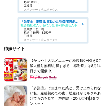
時給1,800円
正社員
スポンサー：求人ボックス
「栄養士」正職員/日勤のみ/特別養護老人ホーム
＞
社会福祉法人しもにた会/特別養護老人ホーム かぶらの里
群馬県 下仁田町
時給1,180円～1,250円
正社員
スポンサー：求人ボックス
姉妹サイト
【かつや】人気メニューが税抜150円引き&ご
飯大盛り無料!お得すぎる「感謝祭」は8月14
日まで開催中。
「多指症」で生まれた娘と、受け止められな
い私。産後初めての夜、助産師がミルクをあ
げてるのを見て...(静岡県・20代女性)|Jタウ
ンネット