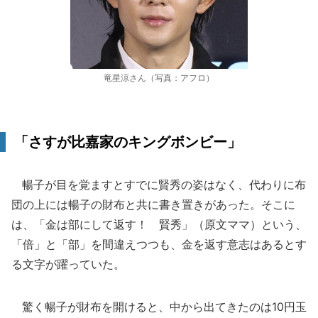
竜星涼さん（写真：アフロ）
「さすが比嘉家のキングボンビー」
暢子が目を覚ますとすでに賢秀の姿はなく、代わりに布
団の上には暢子の財布と共に書き置きがあった。そこに
は、「金は部にして返す！ 賢秀」（原文ママ）という、
「倍」と「部」を間違えつつも、金を返す意志はあるとす
る文字が躍っていた。
驚く暢子が財布を開けると、中から出てきたのは10円玉