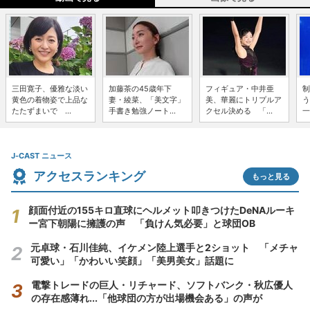
三田寛子、優雅な淡い
加藤茶の45歳年下
フィギュア・中井亜
制
黄色の着物姿で上品な
妻・綾菜、「美文字」
美、華麗にトリプルア
う
たたずまいで ...
手書き勉強ノート...
クセル決める 「...
一
J-CAST ニュース
アクセスランキング
もっと見る
顔面付近の155キロ直球にヘルメット叩きつけたDeNAルーキ
ー宮下朝陽に擁護の声 「負けん気必要」と球団OB
元卓球・石川佳純、イケメン陸上選手と2ショット 「メチャ
可愛い」「かわいい笑顔」「美男美女」話題に
電撃トレードの巨人・リチャード、ソフトバンク・秋広優人
の存在感薄れ...「他球団の方が出場機会ある」の声が