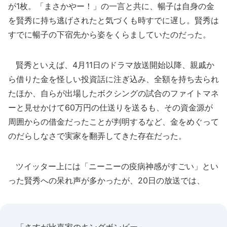
が1枚。「まさかやー！」の一言と共に、暢子は自身の金
を賢秀に持ち逃げされたと気づくも時すでに遅し。賢秀は
すでに暢子の下宿先から姿をくらましていたのだった。
賢秀といえば、4月11日のドラマ放送開始以降、親戚か
ら借りた金を怪しい投資話に注ぎ込み、全額を持ち去られ
たほか、自らが出場したボクシングの試合のファイトマネ
ーと見せかけて60万円の仕送りを送るも、その資金源が
周囲からの借金だったことが判明するなど、金をめぐって
のだらしなさで実家を翻弄してきた存在だった。
ツイッター上には「ニーニーの疫病神感がすごい」とい
った賢秀への呆れ声が多かったが、20日の放送では、