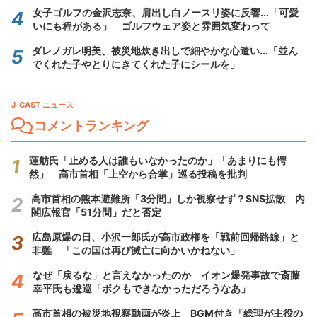
女子ゴルフの金沢志奈、肩出し白ノースリ姿に反響...「可愛
いにも程がある」 ゴルフウェア姿と雰囲気変わって
ダレノガレ明美、被災地炊き出しで細やかな心遣い...「並ん
でくれた子やとりにきてくれた子にシールを」
J-CAST ニュース
コメントランキング
蓮舫氏「止める人は誰もいなかったのか」「あまりにも愕
然」 高市首相「上空から合掌」巡る投稿を批判
高市首相の熊本避難所「3分間」しか視察せず？SNS拡散 内
閣広報官「51分間」だと否定
広島原爆の日、小沢一郎氏が高市政権を「戦前回帰路線」と
非難 「この国は再び滅亡に向かいかねない」
なぜ「戻るな」と言えなかったのか イオン爆発事故で斎藤
幸平氏も逡巡「ボクもできなかっただろうなあ」
高市首相の被災地視察動画が炎上 BGM付き「総理が主役の