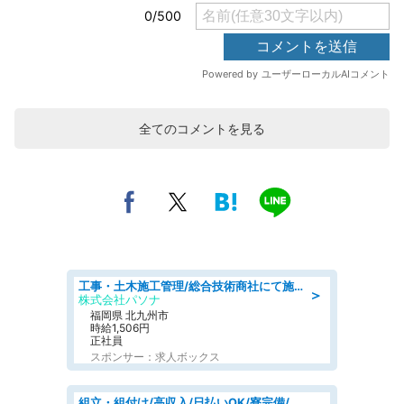
全てのコメントを見る
工事・土木施工管理/総合技術商社にて施工管理のお仕事/即日勤務可/車通勤可/工事・土木施工管理/生産・品質管理
＞
株式会社パソナ
福岡県 北九州市
時給1,506円
正社員
スポンサー：求人ボックス
組立・組付け/高収入/日払いOK/寮完備/交替制/20・30・40代活躍中