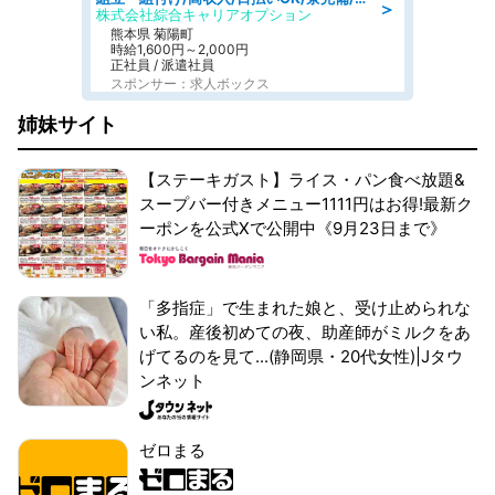
＞
株式会社綜合キャリアオプション
熊本県 菊陽町
時給1,600円～2,000円
正社員 / 派遣社員
スポンサー：求人ボックス
姉妹サイト
【ステーキガスト】ライス・パン食べ放題&
スープバー付きメニュー1111円はお得!最新ク
ーポンを公式Xで公開中《9月23日まで》
「多指症」で生まれた娘と、受け止められな
い私。産後初めての夜、助産師がミルクをあ
げてるのを見て...(静岡県・20代女性)|Jタウ
ンネット
ゼロまる