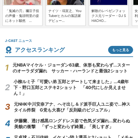
「鬼滅の刃」禰豆子役
ナイツ・塙宣之、You
解散のレペゼンフォッ
女
の声優・鬼頭明里の姿
Tuberヒカルの落語家
クス元リーダー・DJ S
利
にネット騒然 ...
デビュー...
HACHO...
ッ
J-CAST ニュース
アクセスランキング
もっと見る
元NBAマイケル・ジョーダン63歳、体形も変わらず...スター
のオーラダダ漏れ サッカー・ハーランドと最強2ショット
小柳ルミ子「可愛い弟 五郎とデートして来ました」...4歳年
下・野口五郎とステキ2ショット 「40代にしか見えませ
ん！」
元NHK中川安奈アナ、へそ出し＆ド派手巨人ユニ姿で...神ス
タイル炸裂 G党も大喜び「反則級のビジュアル」
伊藤蘭、透け感黒ロングドレス姿で色気ダダ漏れ...変わらぬ
美貌の衝撃 「ずっと変わらず綺麗」「美しすぎ」
元卓球・石川佳純、イケメン陸上選手と2ショット 「メチャ