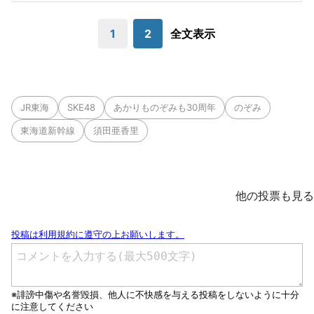
1
2
全文表示
JR東海
SKE48
あかりものぞみも30周年
のぞみ
東海道新幹線
須田亜香里
他の投票も見る