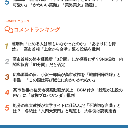
可愛い」「かわいい笑顔」「美男美女」話題に
J-CAST ニュース
コメントランキング
蓮舫氏「止める人は誰もいなかったのか」「あまりにも愕
然」 高市首相「上空から合掌」巡る投稿を批判
高市首相の熊本避難所「3分間」しか視察せず？SNS拡散 内
閣広報官「51分間」だと否定
広島原爆の日、小沢一郎氏が高市政権を「戦前回帰路線」と
非難 「この国は再び滅亡に向かいかねない」
高市首相の被災地視察動画が炎上 BGM付き「総理が主役の
PV」に「政権プロパガンダ」批判
処分の東大教授が大学サイトに仕込んだ「不適切な言葉」と
は？ 各紙は「六四天安門」と報道も...大学側は説明拒否