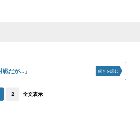
だが...」
続きを読む
2
全文表示