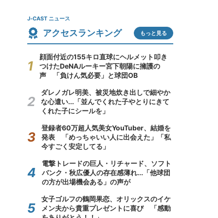
J-CAST ニュース
アクセスランキング
もっと見る
顔面付近の155キロ直球にヘルメット叩き
つけたDeNAルーキー宮下朝陽に擁護の
声 「負けん気必要」と球団OB
ダレノガレ明美、被災地炊き出しで細やか
な心遣い...「並んでくれた子やとりにきて
くれた子にシールを」
登録者60万超人気美女YouTuber、結婚を
発表 「めっちゃいい人に出会えた」「私
今すごく安定してる」
電撃トレードの巨人・リチャード、ソフト
バンク・秋広優人の存在感薄れ...「他球団
の方が出場機会ある」の声が
女子ゴルフの鶴岡果恋、オリックスのイケ
メン夫から貴重プレゼントに喜び 「感動
をありがとう！！」