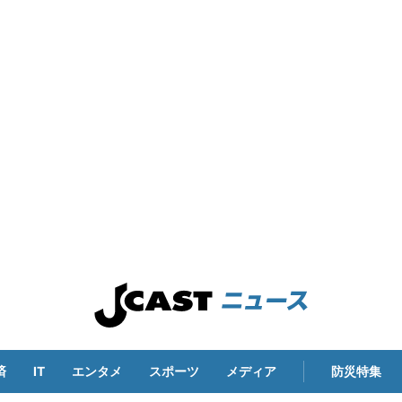
済
IT
エンタメ
スポーツ
メディア
防災特集