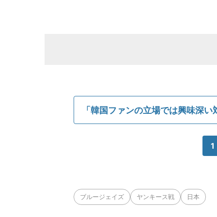
「韓国ファンの立場では興味深い対戦
1
ブルージェイズ
ヤンキース戦
日本