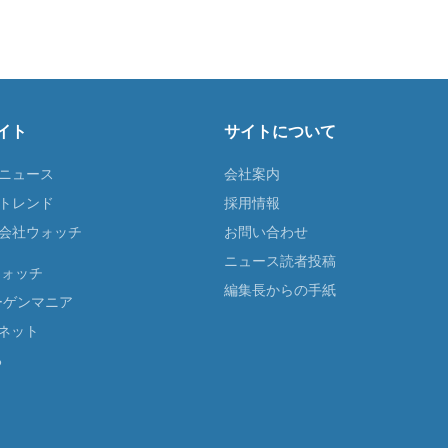
イト
サイトについて
Tニュース
会社案内
Tトレンド
採用情報
ST会社ウォッチ
お問い合わせ
ニュース読者投稿
ウォッチ
編集長からの手紙
ーゲンマニア
ネット
る