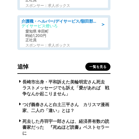
スポンサー：求人ボックス
介護職・ヘルパー/デイサービス/額田郡幸田町/JR東海道本線 幸田/愛知県
＞
デイサービス燈いろ
愛知県 幸田町
時給1,200円
正社員
スポンサー：求人ボックス
追悼
一覧を見る
長崎市出身・平和訴えた美輪明宏さん死去
ラストメッセージでも訴え「愛があれば 戦
争なんか起こりません」
つげ義春さんと白土三平さん カリスマ漫画
家、二人の「違い」とは？
死去した丹羽宇一郎さんは、経済界有数の読
書家だった 『死ぬほど読書』ベストセラー
に