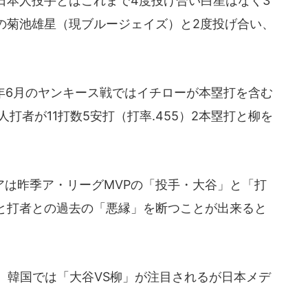
日本人投手とはこれまで4度投げ合い白星はなく3
の菊池雄星（現ブルージェイズ）と2度投げ合い、
年6月のヤンキース戦ではイチローが本塁打を含む
打者が11打数5安打（打率.455）2本塁打と柳を
は昨季ア・リーグMVPの「投手・大谷」と「打
と打者との過去の「悪縁」を断つことが出来ると
、韓国では「大谷VS柳」が注目されるが日本メデ
。