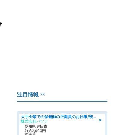
デ
注目情報
PR
大手企業での保健師の正職員のお仕事/残業なし/要資格:保健師
＞
株式会社パソナ
愛知県 豊田市
時給2,000円
正社員