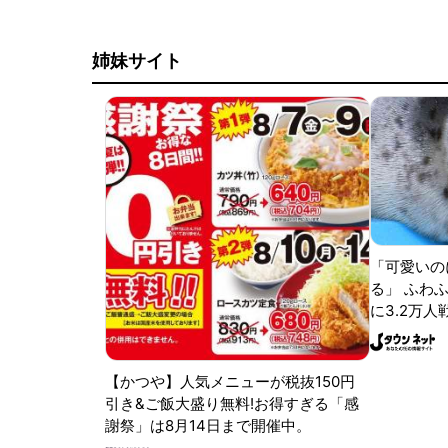
姉妹サイト
「可愛いの
る」 ふわ
に3.2万人
【かつや】人気メニューが税抜150円
引き&ご飯大盛り無料!お得すぎる「感
謝祭」は8月14日まで開催中。