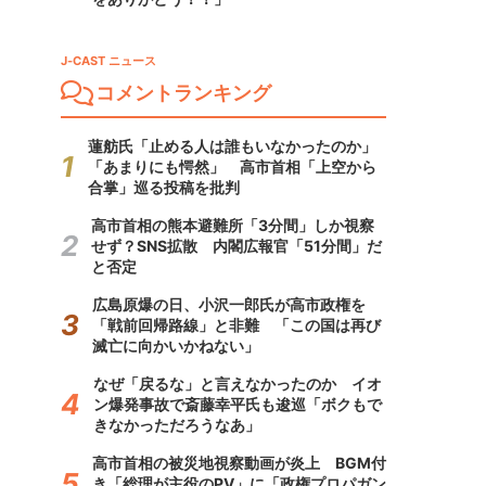
J-CAST ニュース
コメントランキング
蓮舫氏「止める人は誰もいなかったのか」
「あまりにも愕然」 高市首相「上空から
合掌」巡る投稿を批判
高市首相の熊本避難所「3分間」しか視察
せず？SNS拡散 内閣広報官「51分間」だ
と否定
広島原爆の日、小沢一郎氏が高市政権を
「戦前回帰路線」と非難 「この国は再び
滅亡に向かいかねない」
なぜ「戻るな」と言えなかったのか イオ
ン爆発事故で斎藤幸平氏も逡巡「ボクもで
きなかっただろうなあ」
高市首相の被災地視察動画が炎上 BGM付
き「総理が主役のPV」に「政権プロパガン