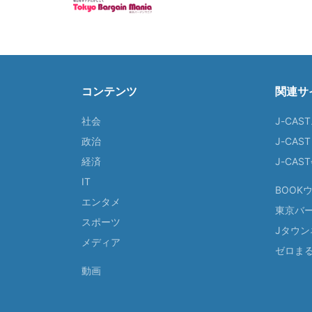
コンテンツ
関連サ
社会
J-CAS
政治
J-CAS
経済
J-CA
IT
BOOK
エンタメ
東京バ
スポーツ
Jタウン
メディア
ゼロま
動画