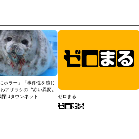
にホラー」「事件性を感じ
ふわアザラシの〝赤い異変〟
戦慄|Jタウンネット
ゼロまる