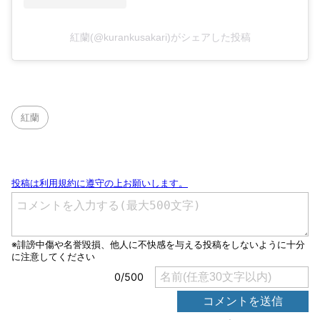
紅蘭(@kurankusakari)がシェアした投稿
紅蘭