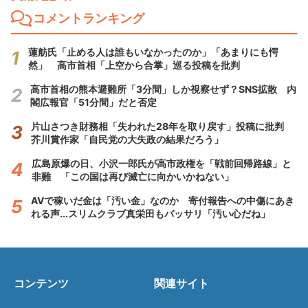
コメントランキング
蓮舫氏「止める人は誰もいなかったのか」「あまりにも愕
然」 高市首相「上空から合掌」巡る投稿を批判
高市首相の熊本避難所「3分間」しか視察せず？SNS拡散 内
閣広報官「51分間」だと否定
片山さつき財務相「失われた28年を取り戻す」投稿に批判
芥川賞作家「自民党の大失政の結果だろう」
広島原爆の日、小沢一郎氏が高市政権を「戦前回帰路線」と
非難 「この国は再び滅亡に向かいかねない」
AVで稼いだ金は「汚い金」なのか 寄付報告への中傷にあき
れる声...スリムクラブ真栄田もバッサリ「汚い心だね」
コンテンツ
関連サイト