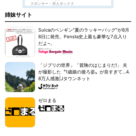
スポンサー：求人ボックス
姉妹サイト
Suicaのペンギン"夏のラッキーバッグ"が8月
8日に発売。Pensta史上最も豪華な7点入り
だよ~。
「ジブリの世界」「冒険のはじまりだ!」 夫
が撮影した〝1歳娘の後ろ姿〟が良すぎて...4.
8万人感激|Jタウンネット
ゼロまる