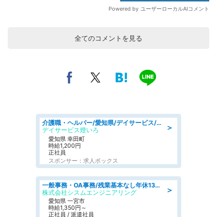
全てのコメントを見る
介護職・ヘルパー/愛知県/デイサービス/JR東海道本線 幸田/額田郡幸田町
＞
デイサービス燈いろ
愛知県 幸田町
時給1,200円
正社員
スポンサー：求人ボックス
一般事務・OA事務/残業基本なし年休130日社保完備の一般・調達事務
＞
株式会社シスムエンジニアリング
愛知県 一宮市
時給1,350円～
正社員 / 派遣社員