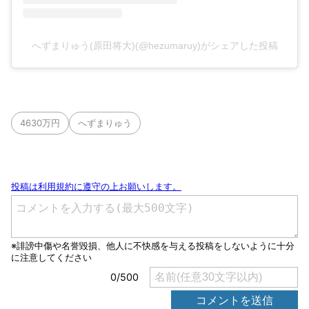
へずまりゅう(原田将大)(@hezumaruy)がシェアした投稿
4630万円
へずまりゅう