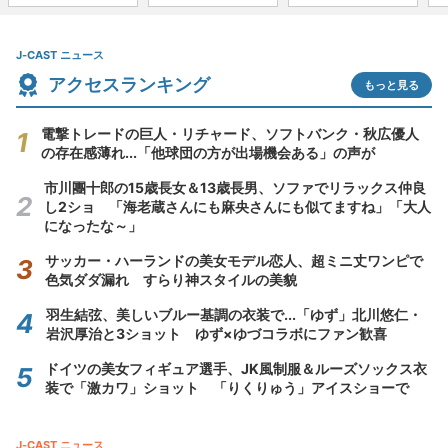
J-CAST ニュース
アクセスランキング
もっと見る
電撃トレードの巨人・リチャード、ソフトバンク・秋広優人
の存在感薄れ...「他球団の方が出場機会ある」の声が
市川團十郎の15歳長女＆13歳長男、ソファでリラックス仲良
し2ショ 「海老蔵さんにも麻央さんにも似てますね」「大人
になったな～」
サッカー・ハーランドの美女モデル恋人、超ミニ丈ワンピで
色気ダダ漏れ すらり神スタイルの美貌
羽生結弦、美しいブルー基調の衣装で...「ゆず」北川悠仁・
岩沢厚治と3ショット ゆず×ゆづコラボにファン歓喜
ドイツの美女フィギュア選手、JK風制服＆ルーズソックス衣
装で「激カワ」ショット 「りくりゅう」アイスショーで
J-CAST ニュース