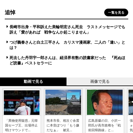
追悼
一覧を見る
長崎市出身・平和訴えた美輪明宏さん死去 ラストメッセージでも
訴え「愛があれば 戦争なんか起こりません」
つげ義春さんと白土三平さん カリスマ漫画家、二人の「違い」と
は？
死去した丹羽宇一郎さんは、経済界有数の読書家だった 『死ぬほ
ど読書』ベストセラーに
動画で見る
画像で見る
「異物使用疑惑」元韓
熊本市長、相次ぐ余震
広島原爆の日、小沢一
張
国セーブ王、出場停止
に本音ぽつり「もう嫌
郎氏が高市政権を「戦
ォ
明けマウンドで...
だなぁ」 被災...
前回帰路線」と...
気