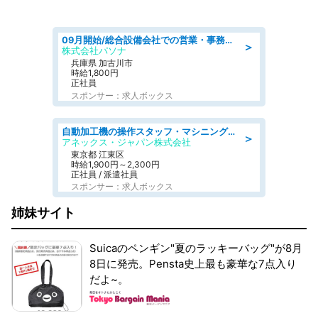
09月開始/総合設備会社での営業・事務のお仕事/車通勤可/賞与あり/営業/営業事務
＞
株式会社パソナ
兵庫県 加古川市
時給1,800円
正社員
スポンサー：求人ボックス
自動加工機の操作スタッフ・マシニングセンタ/工業系卒歓迎/未経験OK/週休2日制/年間休日125日/土日祝休みあり
＞
アネックス・ジャパン株式会社
東京都 江東区
時給1,900円～2,300円
正社員 / 派遣社員
スポンサー：求人ボックス
姉妹サイト
Suicaのペンギン"夏のラッキーバッグ"が8月
8日に発売。Pensta史上最も豪華な7点入り
だよ~。