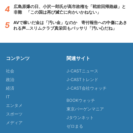
広島原爆の日、小沢一郎氏が高市政権を「戦前回帰路線」と
非難 「この国は再び滅亡に向かいかねない」
AVで稼いだ金は「汚い金」なのか 寄付報告への中傷にあき
れる声...スリムクラブ真栄田もバッサリ「汚い心だね」
コンテンツ
関連サイト
社会
J-CASTニュース
政治
J-CASTトレンド
経済
J-CAST会社ウォッチ
IT
BOOKウォッチ
エンタメ
東京バーゲンマニア
スポーツ
Jタウンネット
メディア
ゼロまる