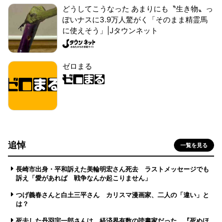
どうしてこうなった あまりにも〝生き物〟っ
ぽいナスに3.9万人驚がく「そのまま精霊馬
に使えそう」|Jタウンネット
ゼロまる
追悼
一覧を見る
長崎市出身・平和訴えた美輪明宏さん死去 ラストメッセージでも
訴え「愛があれば 戦争なんか起こりません」
つげ義春さんと白土三平さん カリスマ漫画家、二人の「違い」と
は？
死去した丹羽宇一郎さんは、経済界有数の読書家だった 『死ぬほ