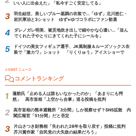
いい人に出会えた」「私今すごく安定してる」
羽生結弦、美しいブルー基調の衣装で...「ゆず」北川悠仁・
岩沢厚治と3ショット ゆず×ゆづコラボにファン歓喜
ダレノガレ明美、被災地炊き出しで細やかな心遣い...「並ん
でくれた子やとりにきてくれた子にシールを」
ドイツの美女フィギュア選手、JK風制服＆ルーズソックス衣
装で「激カワ」ショット 「りくりゅう」アイスショーで
J-CAST ニュース
コメントランキング
蓮舫氏「止める人は誰もいなかったのか」「あまりにも愕
然」 高市首相「上空から合掌」巡る投稿を批判
高市首相の熊本避難所「3分間」しか視察せず？SNS拡散 内
閣広報官「51分間」だと否定
片山さつき財務相「失われた28年を取り戻す」投稿に批判
芥川賞作家「自民党の大失政の結果だろう」