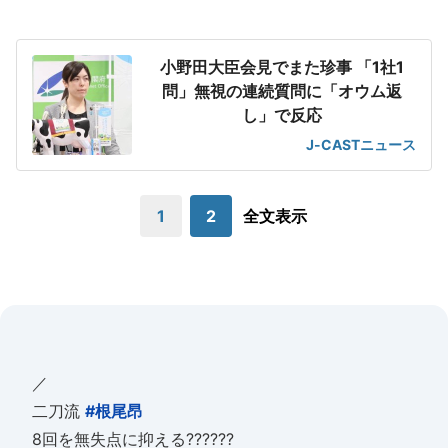
小野田大臣会見でまた珍事 「1社1
問」無視の連続質問に「オウム返
し」で反応
J-CASTニュース
1
2
全文表示
／
二刀流
#根尾昂
8回を無失点に抑える??????