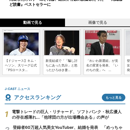
ど読書』ベストセラーに
動画で見る
画像で見る
【ドジャース】キム・
新党結成で「「騙し討
「れいわ新選組」が党
登
ヘソン、大リーグ公式
ちにあった気分」と怒
名の変更を発表、「い
女
「PSロースタ...
ったひろゆき妻...
のちの党」へ ...
発
J-CAST ニュース
アクセスランキング
もっと見る
電撃トレードの巨人・リチャード、ソフトバンク・秋広優人
の存在感薄れ...「他球団の方が出場機会ある」の声が
登録者60万超人気美女YouTuber、結婚を発表 「めっちゃ